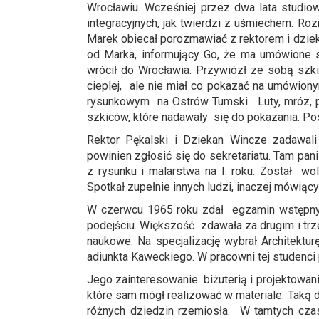
Wrocławiu. Wcześniej przez dwa lata studio
integracyjnych, jak twierdzi z uśmiechem. 
Marek obiecał porozmawiać z rektorem i dzie
od Marka, informujący Go, że ma umówione 
wrócił do Wrocławia. Przywiózł ze sobą szki
cieplej, ale nie miał co pokazać na umówion
rysunkowym na Ostrów Tumski. Luty, mróz, pa
szkiców, które nadawały się do pokazania. Po
Rektor Pękalski i Dziekan Wincze zadawal
powinien zgłosić się do sekretariatu. Tam p
z rysunku i malarstwa na I. roku. Został w
Spotkał zupełnie innych ludzi, inaczej mówiący
W czerwcu 1965 roku zdał egzamin wstępny
podejściu. Większość zdawała za drugim i trz
naukowe. Na specjalizację wybrał Architektu
adiunkta Kaweckiego. W pracowni tej studenci
Jego zainteresowanie biżuterią i projektowan
które sam mógł realizować w materiale. Taką 
różnych dziedzin rzemiosła. W tamtych czas