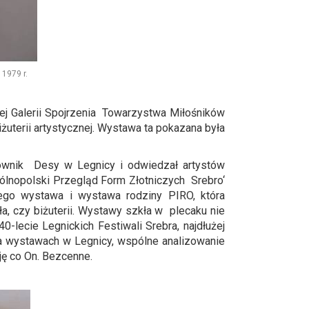
979 r.
ej Galerii Spojrzenia Towarzystwa Miłośników
uterii artystycznej. Wystawa ta pokazana była
cownik Desy w Legnicy i odwiedzał artystów
gólnopolski Przegląd Form Złotniczych Srebro‘
Jego wystawa i wystawa rodziny PIRO, która
a, czy biżuterii. Wystawy szkła w plecaku nie
0-lecie Legnickich Festiwali Srebra, najdłużej
 na wystawach w Legnicy, wspólne analizowanie
ję co On. Bezcenne.