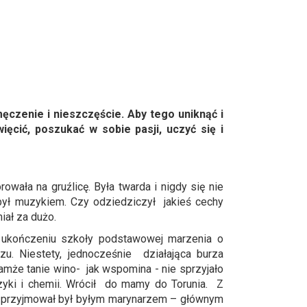
zmęczenie i nieszczęście. Aby tego uniknąć i
ęcić, poszukać w sobie pasji, uczyć się i
wała na gruźlicę. Była twarda i nigdy się nie
 był muzykiem. Czy odziedziczył jakieś cechy
iał za dużo.
o ukończeniu szkoły podstawowej marzenia o
 Niestety, jednocześnie działająca burza
amże tanie wino- jak wspomina - nie sprzyjało
fizyki i chemii. Wrócił do mamy do Torunia. Z
o przyjmował był byłym marynarzem – głównym