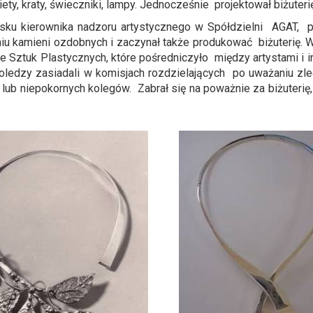
kiety, kraty, świeczniki, lampy. Jednocześnie projektował biżuter
wisku kierownika nadzoru artystycznego w Spółdzielni AGAT
niu kamieni ozdobnych i zaczynał także produkować biżuterię.
ztuk Plastycznych, które pośredniczyło między artystami i in
koledzy zasiadali w komisjach rozdzielających po uważaniu zlec
ub niepokornych kolegów. Zabrał się na poważnie za biżuterię,