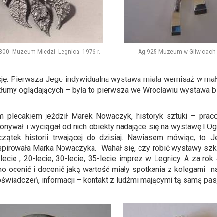
o 800 Muzeum Miedzi Legnica 1976 r. Ag 925 Muzeum w Gliwicach 1
cję. Pierwsza Jego indywidualna wystawa miała wernisaż w mał
łumy oglądających – była to pierwsza we Wrocławiu wystawa biż
.
 plecakiem jeździł Marek Nowaczyk, historyk sztuki – pra
konywał i wyciągał od nich obiekty nadające się na wystawę I.O
czątek historii trwającej do dzisiaj. Nawiasem mówiąc, to 
spirowała Marka Nowaczyka. Wahał się, czy robić wystawy szkł
ie , 20-lecie, 30-lecie, 35-lecie imprez w Legnicy. A za rok 4
dno ocenić i docenić jaką wartość miały spotkania z kolegami
wiadczeń, informacji – kontakt z ludźmi mającymi tą samą pas