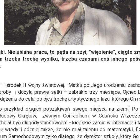
i. Nielubiana praca, to pętla na szyi, "więzienie", ciągłe 
 trzeba trochę wysiłku, trzeba czasami coś innego poświ
.
u – środek II wojny światowej. Matka po Jego urodzeniu zachoro
oroby i dożyła prawie setki – zabrakło trzy miesiące. Ojciec
żeniu do celu, po ojcu trochę artystycznego luzu, którego On m
 to przykład długich poszukiwań swego miejsca na ziemi. P
Budowy Okrętów, zwanym Conradinum, w Gdańsku Wrzeszczu.
ciał być długodystansowcem - kiepskie żarcie w internacie i t
ę wtedy i później także, że nie miał talentu do matematyki, 
ikum Samochodowym tylko dlatego, że dyrektor szkoły, który G