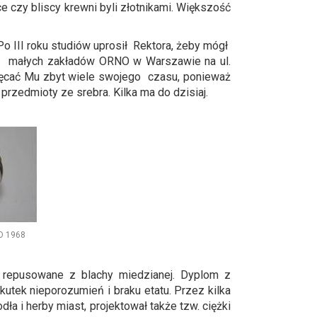
ce czy bliscy krewni byli złotnikami. Większość
Po III roku studiów uprosił Rektora, żeby mógł
 z małych zakładów ORNO w Warszawie na ul.
ięcać Mu zbyt wiele swojego czasu, ponieważ
przedmioty ze srebra. Kilka ma do dzisiaj.
 1968
ty repusowane z blachy miedzianej. Dyplom z
utek nieporozumień i braku etatu. Przez kilka
a i herby miast, projektował także tzw. ciężki