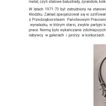
metal, czyli stalowe balustrady, żyrandole, kin
W latach 1971-73 był zatrudniony na stano
Kłodzku. Zakład specjalizował się w szlifowa
z Przedsiębiorstwem Państwowym Pracownie S
wynalazku, w którym starsi, zwykle partyjni 
prace. Normą było wykańczanie zdolniejszych l
nabywcy w galeriach i jurorzy w konkursach.