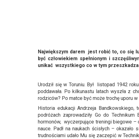
Największym darem jest robić to, co się lub
być człowiekiem spełnionym i szczęśliwym
unikać wszystkiego co w tym przeszkadza
Urodził się w Toruniu. Był listopad 1942 rok
poddawała. Po kilkunastu latach wyszła z ch
rodziców? Po matce być może trochę uporu w dą
Historia edukacji Andrzeja Bandkowskiego,
podróżach zaprowadziły Go do Technikum 
hormonów, wyczerpujące treningi biegowe – ch
nauce. Padł na naukach ścisłych – okazało si
trudnościami udało Mu się zaczepić w Techn