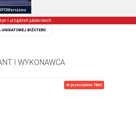
yn i urządzeń jubilerskich.
 UNIKATOWEJ BIŻUTERII
TANT I WYKONAWCA
przeczytano 7863