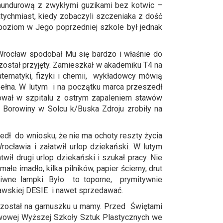
 mundurową z zwykłymi guzikami bez kotwic –
atychmiast, kiedy zobaczyli szczeniaka z dość
e poziom w Jego poprzedniej szkole był jednak
Wrocław spodobał Mu się bardzo i właśnie do
 został przyjęty. Zamieszkał w akademiku T4 na
tematyki, fizyki i chemii, wykładowcy mówią
upełna. W lutym i na początku marca przeszedł
dował w szpitalu z ostrym zapaleniem stawów
. Borowiny w Solcu k/Buska Zdroju zrobiły na
zedł do wniosku, że nie ma ochoty reszty życia
ocławia i załatwił urlop dziekański. W lutym
wił drugi urlop dziekański i szukał pracy. Nie
e imadło, kilka pilników, papier ścierny, drut
dziwne lampki. Było to toporne, prymitywnie
awskiej DESIE i nawet sprzedawać.
– został na garnuszku u mamy. Przed Świętami
twowej Wyższej Szkoły Sztuk Plastycznych we