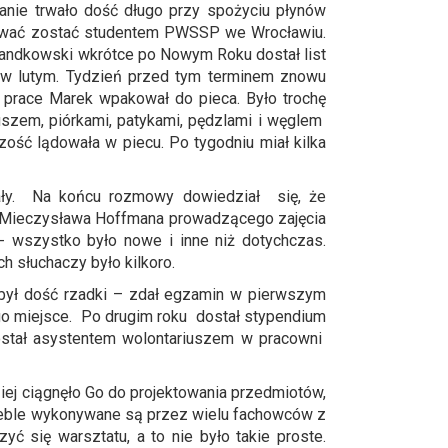
anie trwało dość długo przy spożyciu płynów
óbować zostać studentem PWSSP we Wrocławiu.
Bandkowski wkrótce po Nowym Roku dostał list
 w lutym. Tydzień przed tym terminem znowu
e prace Marek wpakował do pieca. Było trochę
uszem, piórkami, patykami, pędzlami i węglem
ość lądowała w piecu. Po tygodniu miał kilka
wały. Na końcu rozmowy dowiedział się, że
ta Mieczysława Hoffmana prowadzącego zajęcia
- wszystko było nowe i inne niż dotychczas.
h słuchaczy było kilkoro.
ył dość rzadki – zdał egzamin w pierwszym
ego miejsce. Po drugim roku dostał stypendium
 został asystentem wolontariuszem w pracowni
iej ciągnęło Go do projektowania przedmiotów,
i meble wykonywane są przez wielu fachowców z
 się warsztatu, a to nie było takie proste.