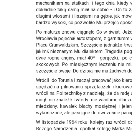
mechanikiem na statkach i tego dnia, kiedy
dokładnie taką samą miał na sobie - i On to 
długimi włosami i liszajami na gębie, jak mó
bardzo wysoki, co pozwoliło Mu przejść spoko
Po maturze znowu ciągnęło Go w świat. Jeżd
Wrocławia pojechał autostopem, z garniturem w
Placu Grunwaldzkim. Szczęście jednakże trw
jakimś nieznanym Mu dialektem. Tragedia pogł
o
dwie ropne anginy, miał 40
gorączki, po c
skokowych. Po miesięcznym leczeniu nie miał
szczęście swoje. Do dzisiaj nie ma żadnych d
Wrócił do Torunia i zaczął pracować jako kier
spędzić na pilnowaniu sprzątaczek i kierowc
wrócił na Politechnikę z nadzieją, że da radę
mógł nic znaleźć i wtedy nie wiadomo dlaczego
miedziany, kawałek blachy mosiężnej i jele
wykończone, ale pasujące do ówcześnie panuj
W listopadzie 1964 roku kolejny raz wrócił 
Bożego Narodzenia spotkał kolegę Marka Mie