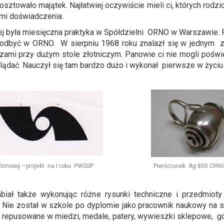
sztowało majątek. Najłatwiej oczywiście mieli ci, których rodzi
mi doświadczenia.
iej była miesięczna praktyka w Spółdzielni ORNO w Warszawie. 
i odbyć w ORNO. W sierpniu 1968 roku znalazł się w jednym
zami przy dużym stole złotniczym. Panowie ci nie mogli pośw
lądać. Nauczył się tam bardzo dużo i wykonał pierwsze w życiu 
 firmowy –projekt na I roku PWSSP Pierścionek Ag 800 ORNO
orabiał także wykonując różne rysunki techniczne i przedmio
Nie został w szkole po dyplomie jako pracownik naukowy na sk
ce repusowane w miedzi, medale, patery, wywieszki sklepowe, godł