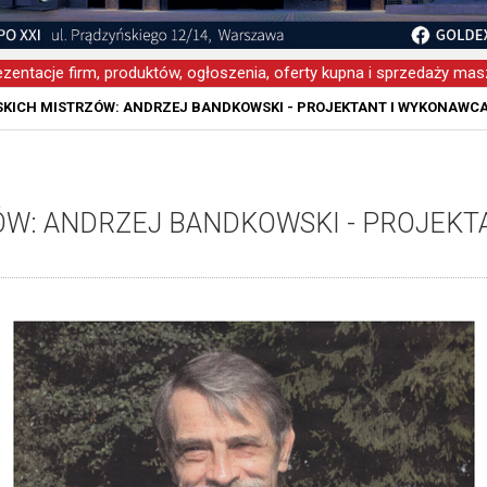
zentacje firm, produktów, ogłoszenia, oferty kupna i sprzedaży masz
SKICH MISTRZÓW: ANDRZEJ BANDKOWSKI - PROJEKTANT I WYKONAWCA
ÓW: ANDRZEJ BANDKOWSKI - PROJEK