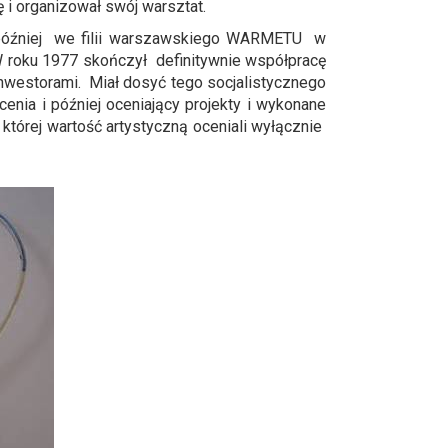
ię i organizował swój warsztat.
, później we filii warszawskiego WARMETU w
 W roku 1977 skończył definitywnie współpracę
westorami. Miał dosyć tego socjalistycznego
enia i później oceniający projekty i wykonane
 której wartość artystyczną oceniali wyłącznie