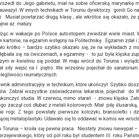
 wszedł do Jego gabinetu, miał na sobie oficerską marynarkę
zauważył. W innych technikach w Toruniu dyrektorzy gonili Go n
wi. Musiał powtarzać drugą klasę , ale wkrótce się okazało, ż
jnie aż matury.
żąc w wakacje po Polsce autostopem zwiedzał wiele miast. 
 kartonie, na egzamin wstępny na Politechnikę . Egzamin zdał i
ało krótko – bardzo szybko okazało się, że na wykładach z ma
ębiała się na ćwiczeniach, a egzaminy - to już była klęska z
zym w kwietniu się poddał. W maju wrócił do Torunia i wylą
 siły wejść na I. piętro. We wrześniu pojechał do sanatorium
olegliwości reumatycznych.
ownik administracyjny w technikum, które ukończył. Szybko dos
ów. Zebrał wszystkie zaświadczenia lekarskie, pojechał do Wr
 ukonczyć studia. W czerwcu, mimo starań - znowu klęska. Załat
 zaczął coś dłubać z metali kolorowych. Miał piłę ślusarską, mał
nie rogi. Z tego powstały pierwsze kolczyki, bransoletki i 
ącej metaloplastyki. Udawało się to oddawać w komis we wrocł
do Torunia – kroiła się pewna praca. Niestety znowu niewypał 
rzejewskiego, który od pół roku był studentem III. roku Pańs