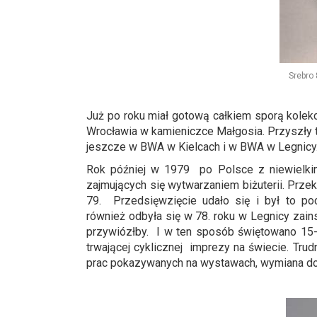
Srebr
Już po roku miał gotową całkiem sporą kolek
Wrocławia w kamieniczce Małgosia. Przyszły t
jeszcze w BWA w Kielcach i w BWA w Legnicy
Rok później w 1979 po Polsce z niewielkim
zajmujących się wytwarzaniem biżuterii. Prze
79. Przedsięwzięcie udało się i był to po
również odbyła się w 78. roku w Legnicy zain
przywiózłby. I w ten sposób świętowano 15-lec
trwającej cyklicznej imprezy na świecie. Tru
prac pokazywanych na wystawach, wymiana doś