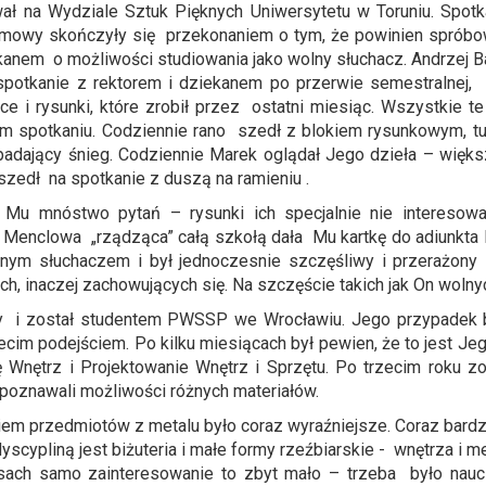
wał na Wydziale Sztuk Pięknych Uniwersytetu w Toruniu. Spotk
Rozmowy skończyły się przekonaniem o tym, że powinien spr
kanem o możliwości studiowania jako wolny słuchacz. Andrzej 
spotkanie z rektorem i dziekanem po przerwie semestralnej,
ce i rysunki, które zrobił przez ostatni miesiąc. Wszystkie t
ym spotkaniu. Codziennie rano szedł z blokiem rysunkowym, t
dający śnieg. Codziennie Marek oglądał Jego dzieła – większ
szedł na spotkanie z duszą na ramieniu .
i Mu mnóstwo pytań – rysunki ich specjalnie nie intereso
ani Menclowa „rządząca” całą szkołą dała Mu kartkę do adiunk
olnym słuchaczem i był jednoczesnie szczęśliwy i przerażony 
ch, inaczej zachowujących się. Na szczęście takich jak On wolnyc
 i został studentem PWSSP we Wrocławiu. Jego przypadek b
ecim podejściem. Po kilku miesiącach był pewien, że to jest J
rę Wnętrz i Projektowanie Wnętrz i Sprzętu. Po trzecim roku
 poznawali możliwości różnych materiałów.
iem przedmiotów z metalu było coraz wyraźniejsze. Coraz bardz
dyscypliną jest biżuteria i małe formy rzeźbiarskie - wnętrza 
ach samo zainteresowanie to zbyt mało – trzeba było nauczyć