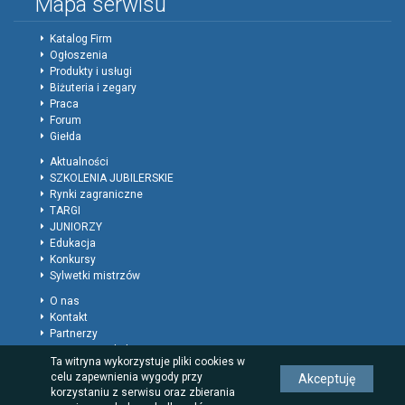
Mapa serwisu
Katalog Firm
Ogłoszenia
Produkty i usługi
Biżuteria i zegary
Praca
Forum
Giełda
Aktualności
SZKOLENIA JUBILERSKIE
Rynki zagraniczne
TARGI
JUNIORZY
Edukacja
Konkursy
Sylwetki mistrzów
O nas
Kontakt
Partnerzy
Patronat Medialny
Ta witryna wykorzystuje pliki cookies w
Polityka prywatności
celu zapewnienia wygody przy
Akceptuję
Regulamin
korzystaniu z serwisu oraz zbierania
Reklama