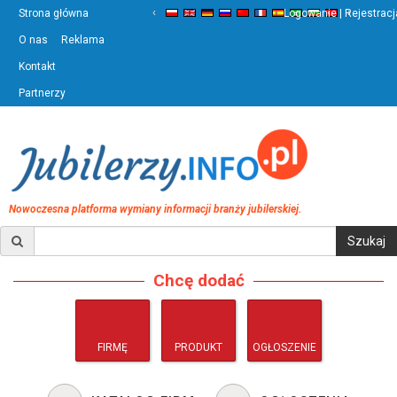
‹
›
Strona główna
Logowanie | Rejestracj
O nas
Reklama
Kontakt
Partnerzy
Nowoczesna platforma wymiany informacji branży jubilerskiej.
Chcę dodać
FIRMĘ
PRODUKT
OGŁOSZENIE