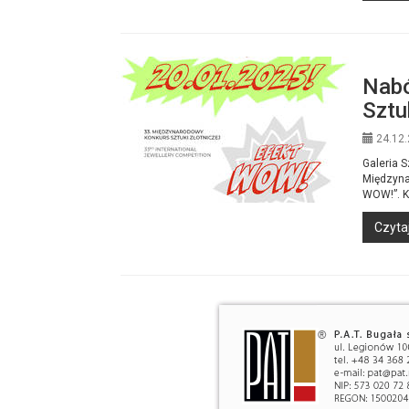
Nabó
Sztu
24.12.
Galeria S
Międzyna
WOW!”. Ko
Czytaj