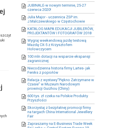
JUBINALE-w nowym terminie, 25-27
ej
czerwca 2020!
Julia Major - uczennica ZSP im.
J.Malczewskiego w Częstochowie
KATALOG MAPA EDUKACJI JUBILERÓW,
PROJEKTANTÓW I FOTOGRAFÓW 2018
aszczyt
uki
Wygraj weekendową jazdę testową
Mazdą CX-5 z Krzysztofem
Hołowczycem
100 mln dotacji na wsparcie ekspansji
zagranicznej
Niecodzienna historia firmy Lartes- jak
Feniks z popiołów
Relacja z wystawy“Piękno Zatrzymane w
Czasie” w Muzeum Narodowym
j
prowincji Guizhou (Chiny)
600 tys. zł czeka na Polskie Produkty
Przyszłości
Skorzystaj z bezpłatnej promocji firmy
.
na targach China International Jewellery
anych
Fair
Zapraszamy na E-Business Trade Week
Sri Lanka – Central Eastern Europe 19-