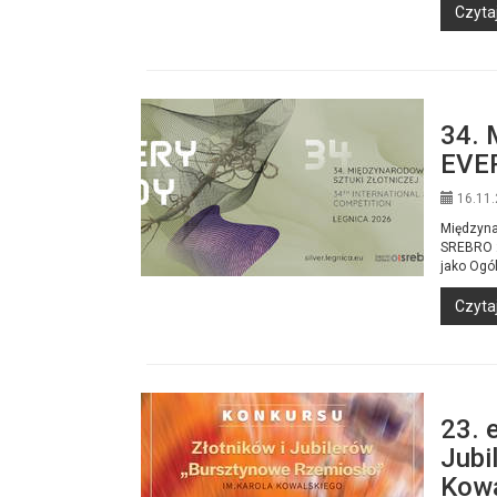
Czytaj
34. 
EVE
16.11.
Międzyna
SREBRO 2
jako Ogól
Czytaj
23. 
Jubi
Kowa