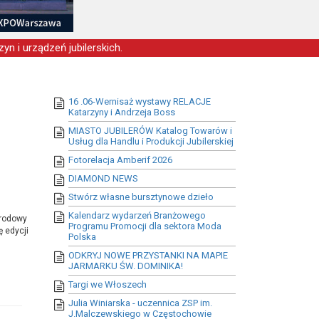
yn i urządzeń jubilerskich.
16 .06-Wernisaż wystawy RELACJE
Katarzyny i Andrzeja Boss
MIASTO JUBILERÓW Katalog Towarów i
Usług dla Handlu i Produkcji Jubilerskiej
Fotorelacja Amberif 2026
DIAMOND NEWS
Stwórz własne bursztynowe dzieło
Kalendarz wydarzeń Branżowego
arodowy
Programu Promocji dla sektora Moda
ę edycji
Polska
ODKRYJ NOWE PRZYSTANKI NA MAPIE
JARMARKU ŚW. DOMINIKA!
Targi we Włoszech
Julia Winiarska - uczennica ZSP im.
J.Malczewskiego w Częstochowie