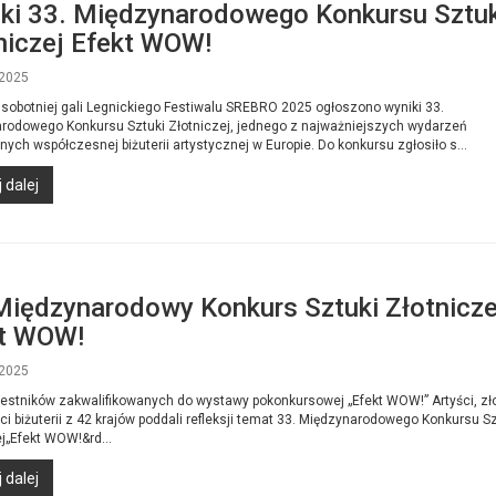
ki 33. Międzynarodowego Konkursu Sztuk
niczej Efekt WOW!
2025
sobotniej gali Legnickiego Festiwalu SREBRO 2025 ogłoszono wyniki 33.
rodowego Konkursu Sztuki Złotniczej, jednego z najważniejszych wydarzeń
ych współczesnej biżuterii artystycznej w Europie. Do konkursu zgłosiło s...
 dalej
Międzynarodowy Konkurs Sztuki Złotnicze
t WOW!
2025
zestników zakwalifikowanych do wystawy pokonkursowej „Efekt WOW!” Artyści, zło
ci biżuterii z 42 krajów poddali refleksji temat 33. Międzynarodowego Konkursu Sz
j„Efekt WOW!&rd...
 dalej