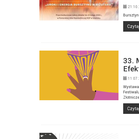
21.10.
Burszty
Czytaj
33. 
Efek
11.07.
Wystawa 
Festiwal
Złotnicze
Czytaj