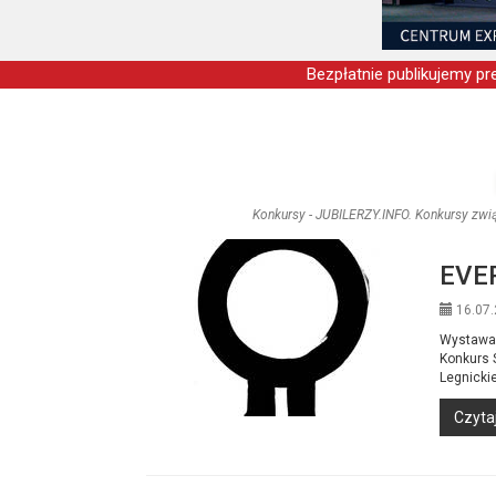
Bezpłatnie publikujemy pre
Konkursy - JUBILERZY.INFO. Konkursy zwią
EVER
16.07.
Wystawa 
Konkurs S
Legnicki
Czytaj