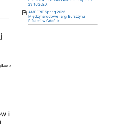
23.10.2020!
AMBERIF Spring 2025 –
Międzynarodowe Targi Bursztynu i
Biżuterii w Gdańsku
j
zątkowo
w i
a