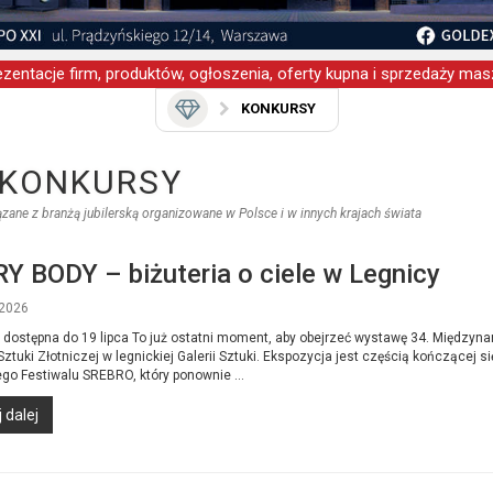
zentacje firm, produktów, ogłoszenia, oferty kupna i sprzedaży masz
KONKURSY
KONKURSY
zane z branżą jubilerską organizowane w Polsce i w innych krajach świata
Y BODY – biżuteria o ciele w Legnicy
2026
dostępna do 19 lipca To już ostatni moment, aby obejrzeć wystawę 34. Międzyn
ztuki Złotniczej w legnickiej Galerii Sztuki. Ekspozycja jest częścią kończącej si
ego Festiwalu SREBRO, który ponownie ...
 dalej