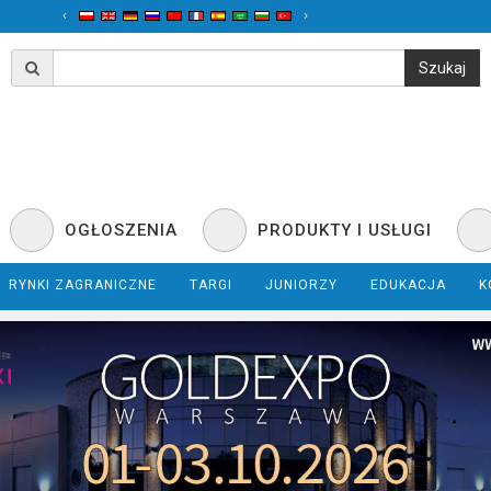
‹
›
OGŁOSZENIA
PRODUKTY I USŁUGI
RYNKI ZAGRANICZNE
TARGI
JUNIORZY
EDUKACJA
K