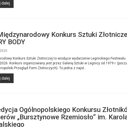
 dalej
Międzynarodowy Konkurs Sztuki Złotnicze
RY BODY
2025
rodowy Konkurs Sztuki Złotniczej to wiodące wydarzenie Legnickiego Festiwalu
026. Konkurs organizowany jest przez Galerię Sztuki w Legnicy od 1979 r. (poc
nopolski Przegląd Form Złotniczych). To jedna z najst...
 dalej
edycja Ogólnopolskiego Konkursu Złotnikó
lerów „Bursztynowe Rzemiosło” im. Karol
lskiego