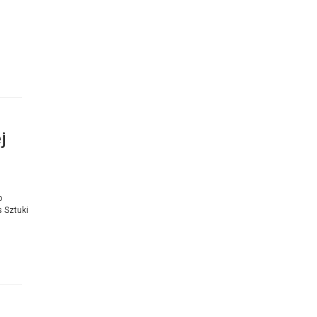
j
o
 Sztuki