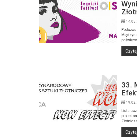
Wyni
Złot
14.05.
Podczas 
Międzyna
poświęcon
Czytaj
33. 
Efek
19.02.
Lista uc
projektan
Złotnicze
Czytaj