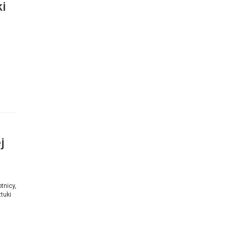
i
j
tnicy,
tuki