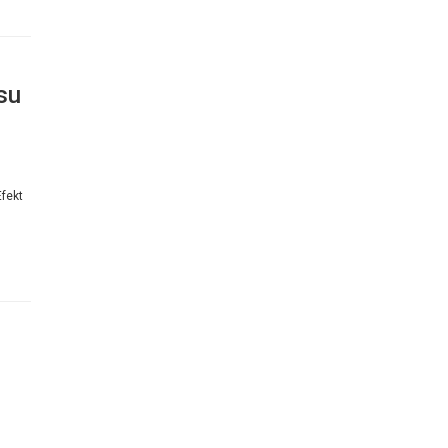
su
fekt