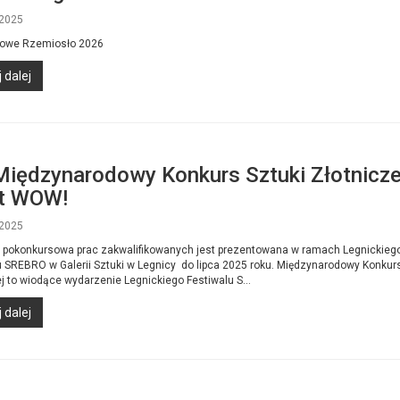
2025
nowe Rzemiosło 2026
 dalej
Międzynarodowy Konkurs Sztuki Złotnicze
t WOW!
2025
pokonkursowa prac zakwalifikowanych jest prezentowana w ramach Legnickieg
u SREBRO w Galerii Sztuki w Legnicy do lipca 2025 roku. Międzynarodowy Konkurs
j to wiodące wydarzenie Legnickiego Festiwalu S...
 dalej