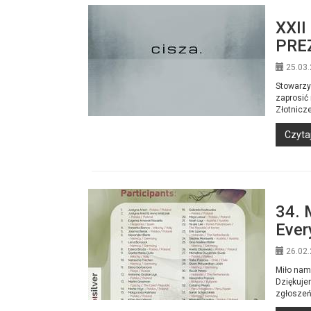
XXII
PREZ
25.03.
Stowarzy
zaprosić
Złotnicz
Czytaj
34. 
Ever
26.02.
Miło nam
Dziękuje
zgłoszeń 