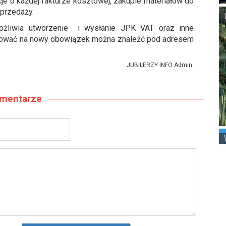
e o każdej fakturze kosztowej, zakupie materiałów do
sprzedaży.
umożliwia utworzenie i wysłanie JPK VAT oraz inne
otować na nowy obowiązek można znaleźć pod adresem
JUBILERZY INFO Admin.
mentarze