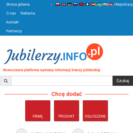
‹
›
Strona główna
Logowanie | Rejestracj
O nas
Reklama
Kontakt
Partnerzy
Nowoczesna platforma wymiany informacji branży jubilerskiej.
Chcę dodać
FIRMĘ
PRODUKT
OGŁOSZENIE