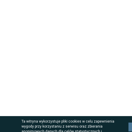
Ta witryna wykorzystuje pliki cookies w celu zapewnienia
wygody przy korzystaniu z serwisu oraz zbierania
anonimowych danych dla celów statystycznych i