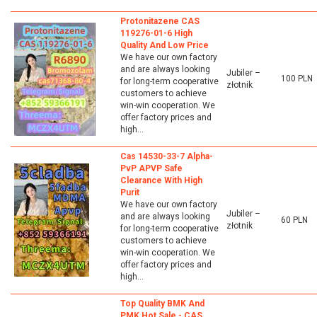
Protonitazene CAS
119276-01-6 High
Quality And Low Price
We have our own factory
and are always looking
Jubiler –
100 PLN
for long-term cooperative
złotnik
customers to achieve
win-win cooperation. We
offer factory prices and
high...
Cas 14530-33-7 Alpha-
PvP APVP Safe
Clearance With High
Purit
We have our own factory
Jubiler –
and are always looking
60 PLN
złotnik
for long-term cooperative
customers to achieve
win-win cooperation. We
offer factory prices and
high...
Top Quality BMK And
PMK Hot Sale - CAS