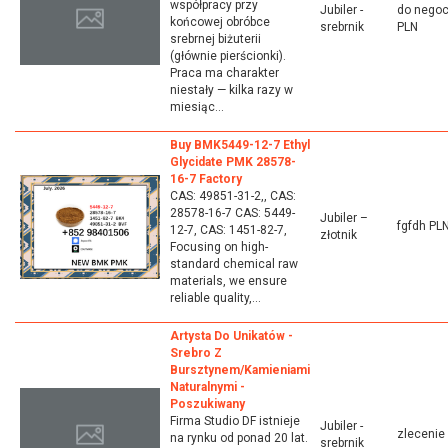
współpracy przy
Jubiler -
do negoc
końcowej obróbce
srebrnik
PLN
srebrnej biżuterii
(głównie pierścionki).
Praca ma charakter
niestały — kilka razy w
miesiąc...
Buy BMK5449-12-7 Ethyl
Glycidate PMK 28578-
16-7 Factory
CAS: 49851-31-2,, CAS:
28578-16-7 CAS: 5449-
Jubiler –
fgfdh PL
12-7, CAS: 1451-82-7,
złotnik
Focusing on high-
standard chemical raw
materials, we ensure
reliable quality,...
Artysta Do Unikatów -
Srebro Z
Bursztynem/kamieniami
Naturalnymi -
Poszukiwany
Firma Studio DF istnieje
Jubiler -
zlecenie
na rynku od ponad 20 lat.
srebrnik