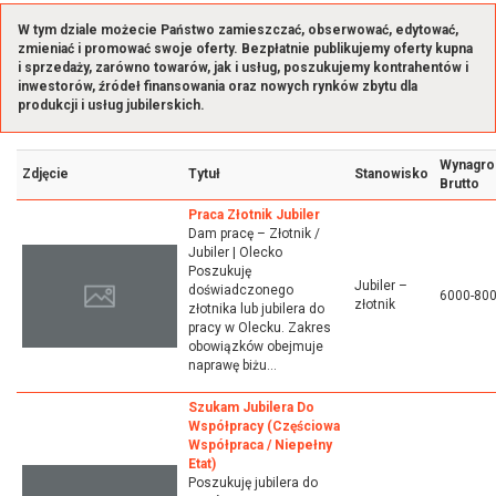
W tym dziale możecie Państwo zamieszczać, obserwować, edytować,
zmieniać i promować swoje oferty. Bezpłatnie publikujemy oferty kupna
i sprzedaży, zarówno towarów, jak i usług, poszukujemy kontrahentów i
inwestorów, źródeł finansowania oraz nowych rynków zbytu dla
produkcji i usług jubilerskich.
Wynagro
Zdjęcie
Tytuł
Stanowisko
Brutto
Praca Złotnik Jubiler
Dam pracę – Złotnik /
Jubiler | Olecko
Poszukuję
Jubiler –
doświadczonego
6000-80
złotnik
złotnika lub jubilera do
pracy w Olecku. Zakres
obowiązków obejmuje
naprawę biżu...
Szukam Jubilera Do
Współpracy (częściowa
Współpraca / Niepełny
Etat)
Poszukuję jubilera do