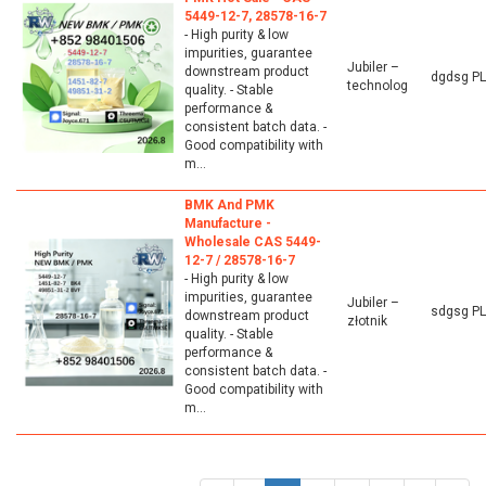
5449-12-7, 28578-16-7
- High purity & low
impurities, guarantee
Jubiler –
downstream product
dgdsg P
technolog
quality. - Stable
performance &
consistent batch data. -
Good compatibility with
m...
BMK And PMK
Manufacture -
Wholesale CAS 5449-
12-7 / 28578-16-7
- High purity & low
impurities, guarantee
Jubiler –
sdgsg P
downstream product
złotnik
quality. - Stable
performance &
consistent batch data. -
Good compatibility with
m...