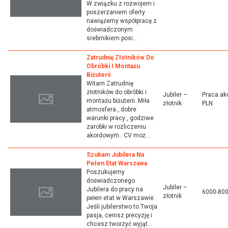
W związku z rozwojem i
poszerzaniem oferty
nawiążemy współpracę z
doświadczonym
srebrnikiem posi...
Zatrudnię Złotników Do
Obróbki I Montażu
Biżuterii
Witam Zatrudnię
złotników do obróbki i
Jubiler –
Praca ak
montażu biżuterii. Miła
złotnik
PLN
atmosfera , dobre
warunki pracy , godziwe
zarobki w rozliczeniu
akordowym . CV moż...
Szukam Jubilera Na
Pełen Etat Warszawa
Poszukujemy
doświadczonego
Jubiler –
Jubilera do pracy na
6000-80
złotnik
pełen etat w Warszawie.
Jeśli jubilerstwo to Twoja
pasja, cenisz precyzję i
chcesz tworzyć wyjąt...