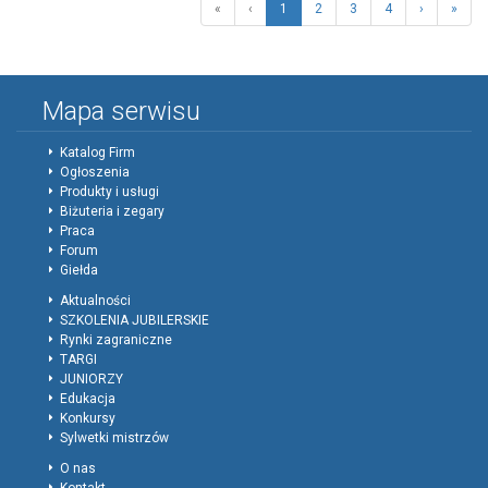
«
‹
1
2
3
4
›
»
Mapa serwisu
Katalog Firm
Ogłoszenia
Produkty i usługi
Biżuteria i zegary
Praca
Forum
Giełda
Aktualności
SZKOLENIA JUBILERSKIE
Rynki zagraniczne
TARGI
JUNIORZY
Edukacja
Konkursy
Sylwetki mistrzów
O nas