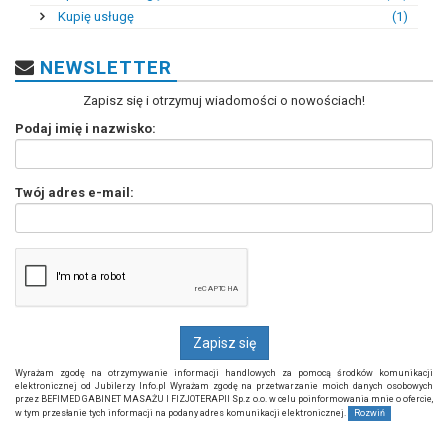
Kupię usługę
(1)
NEWSLETTER
Zapisz się i otrzymuj wiadomości o nowościach!
Podaj imię i nazwisko:
Twój adres e-mail:
Wyrażam zgodę na otrzymywanie informacji handlowych za pomocą środków komunikacji
elektronicznej od Jubilerzy Info.pl Wyrażam zgodę na przetwarzanie moich danych osobowych
przez BEFIMED GABINET MASAŻU I FIZJOTERAPII Sp.z o.o. w celu poinformowania mnie o ofercie,
w tym przesłanie tych informacji na podany adres komunikacji elektronicznej.
Rozwiń