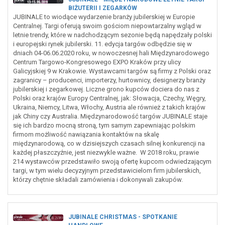
BIŻUTERII I ZEGARKÓW
JUBINALE to wiodące wydarzenie branży jubilerskiej w Europie
Centralnej. Targi oferują swoim gościom niepowtarzalny wgląd w
letnie trendy, które w nadchodzącym sezonie będą napędzały polski
i europejski rynek jubilerski. 11. edycja targów odbędzie się w
dniach 04-06.06.2020 roku, w nowoczesnej hali Międzynarodowego
Centrum Targowo-Kongresowego EXPO Kraków przy ulicy
Galicyjskiej 9 w Krakowie. Wystawcami targów są firmy z Polski oraz
zagranicy – producenci, importerzy, hurtownicy, designerzy branży
jubilerskiej i zegarkowej. Liczne grono kupców dociera do nas z
Polski oraz krajów Europy Centralnej, jak: Słowacja, Czechy, Węgry,
Ukraina, Niemcy, Litwa, Włochy, Austria ale również z takich krajów
jak Chiny czy Australia. Międzynarodowość targów JUBINALE staje
się ich bardzo mocną stroną, tym samym zapewniając polskim
firmom możliwość nawiązania kontaktów na skalę
międzynarodową, co w dzisiejszych czasach silnej konkurencji na
każdej płaszczyźnie, jest niezwykle ważne. W 2018 roku, prawie
214 wystawców przedstawiło swoją ofertę kupcom odwiedzającym
targi, w tym wielu decyzyjnym przedstawicielom firm jubilerskich,
którzy chętnie składali zamówienia i dokonywali zakupów.
JUBINALE CHRISTMAS - SPOTKANIE