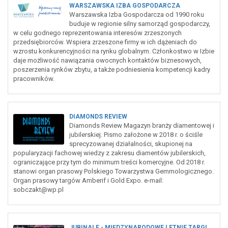
WARSZAWSKA IZBA GOSPODARCZA
Warszawska Izba Gospodarcza od 1990 roku
buduje w regionie silny samorząd gospodarczy,
w celu godnego reprezentowania interesów zrzeszonych
przedsiębiorców. Wspiera zrzeszone firmy w ich dążeniach do
wzrostu konkurencyjności na rynku globalnym. Członkostwo w Izbie
daje możliwość nawiązania owocnych kontaktów biznesowych,
poszerzenia rynków zbytu, a także podniesienia kompetencji kadry
pracowników.
DIAMONDS REVIEW
Diamonds Review Magazyn branży diamentowej i
jubilerskiej. Pismo założone w 2018 r. o ściśle
sprecyzowanej działalności, skupionej na
popularyzacji fachowej wiedzy z zakresu diamentów jubilerskich,
ograniczające przy tym do minimum treści komercyjne. Od 2018 r.
stanowi organ prasowy Polskiego Towarzystwa Gemmologicznego.
Organ prasowy targów Amberif i Gold Expo. e-mail:
sobczakt@wp.pl
JUBINALE - MIĘDZYNARODOWE LETNIE TARGI