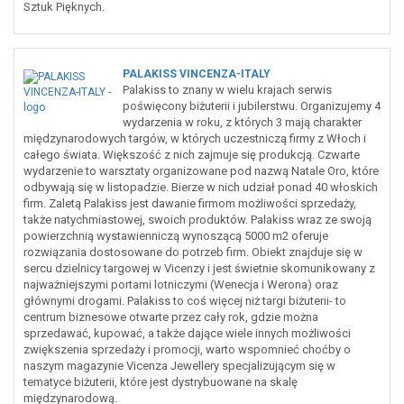
Sztuk Pięknych.
PALAKISS VINCENZA-ITALY
Palakiss to znany w wielu krajach serwis
poświęcony biżuterii i jubilerstwu. Organizujemy 4
wydarzenia w roku, z których 3 mają charakter
międzynarodowych targów, w których uczestniczą firmy z Włoch i
całego świata. Większość z nich zajmuje się produkcją. Czwarte
wydarzenie to warsztaty organizowane pod nazwą Natale Oro, które
odbywają się w listopadzie. Bierze w nich udział ponad 40 włoskich
firm. Zaletą Palakiss jest dawanie firmom możliwości sprzedaży,
także natychmiastowej, swoich produktów. Palakiss wraz ze swoją
powierzchnią wystawienniczą wynoszącą 5000 m2 oferuje
rozwiązania dostosowane do potrzeb firm. Obiekt znajduje się w
sercu dzielnicy targowej w Vicenzy i jest świetnie skomunikowany z
najważniejszymi portami lotniczymi (Wenecja i Werona) oraz
głównymi drogami. Palakiss to coś więcej niż targi biżuterii- to
centrum biznesowe otwarte przez cały rok, gdzie można
sprzedawać, kupować, a także dające wiele innych możliwości
zwiększenia sprzedaży i promocji, warto wspomnieć choćby o
naszym magazynie Vicenza Jewellery specjalizującym się w
tematyce biżuterii, które jest dystrybuowane na skalę
międzynarodową.