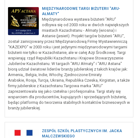
MIĘDZYNARODOWE TARGI BIŻUTERII "ARU-
AŁMATY"
Międzynarodowa wystawa biżuterii "ARU"
odbywa się od 2003 roku w dwóch największych
miastach Kazachstanu - Ałmaty (wiosna) i
Astanie (jesień). Projekt targów biżuterii "ARU",
został zainicjowany przez Międzynarodową Firmę Wystawienniczą
"KAZEXPO" w 2003 roku i jest jedynymi międzynarodowymi targami
biżuterii nie tylko w Kazachstanie, ale w całej Azji Środkowej. Targi
wspierają: rząd Republiki Kazachstanu i Krajowe Stowarzyszenie
Jubilerów Kazachstanu. W targach "ARU Ałmaty" i "ARU Astana"
biorą udział światowi liderów branży jubilerskiej z takich krajów jak:
Armenia,, Belgia, Indie, Włochy, Zjednoczone Emiraty
Arabskie, Rosja, Turcja, Ukraina, Republika Czeska, Kirgistan, a także
firmy jubilerskie z Kazachstanu.Targowa marka "ARU"
zaprezentowała się jako rzetelna i profesjonalna. Targi stały się
wsparciem dla producentów, kupujących i sprzedających biżuterię,
będąc platformą do tworzenia stabilnych kontaktów biznesowych w
branży jubilerskiej.
ZESPÓŁ SZKÓŁ PLASTYCZNYCH IM. JACKA
MALCZEWSKIEGO