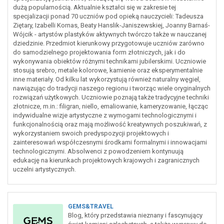
dużą popularnością. Aktualnie kształci się w zakresie tej
specjalizacji ponad 70 uczniów pod opieką nauczycieli: Tadeusza
Ziętary, Izabelli Kornas, Beaty Hanslik-Janiszewskiej, Joanny Barnaś-
Wójcik - artystów plastyków aktywnych twórczo także w nauczanej
dziedzinie. Przedmiot kierunkowy przygotowuje uczniów zarówno
do samodzielnego projektowania form złotniczych, jak i do
wykonywania obiektów różnymi technikami jubilerskimi. Uczniowie
stosują srebro, metale kolorowe, kamienie oraz eksperymentalnie
inne materiały. Od kilku lat wykorzystują również naturalny węgiel,
nawiązując do tradycji naszego regionu i tworząc wiele oryginalnych
rozwiązań użytkowych. Uczniowie poznają także tradycyjne techniki
złotnicze, m.in.: filigran, niello, emaliowanie, kameryzowanie, łącząc
indywidualne wizje artystyczne z wymogami technologicznymi i
funkcjonalnością oraz mają możliwość kreatywnych poszukiwań, z
wykorzystaniem swoich predyspozycji projektowych i
zainteresowań współczesnymi środkami formalnymi i innowacjami
technologicznymi. Absolwenci z powodzeniem kontynuują
edukację na kierunkach projektowych krajowych i zagranicznych
uczelni artystycznych.
GEMS&TRAVEL
Blog, który przedstawia nieznany i fascynujący