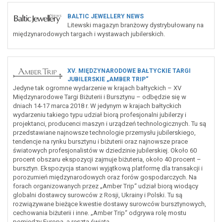
BALTIC JEWELLERY NEWS
Litewski magazyn branżowy dystrybułowany na
międzynarodowych targach i wystawach jubilerskich.
XV. MIĘDZYNARODOWE BAŁTYCKIE TARGI
JUBILERSKIE „AMBER TRIP“
Jedyne tak ogromne wydarzenie w krajach bałtyckich – XV
Międzynarodowe Targi Biżuterii i Bursztynu – odbędzie się w
dniach 14-17 marca 2018 r. W jedynym w krajach bałtyckich
wydarzeniu takiego typu udział biorą profesjonalni jubilerzy i
projektanci, producenci maszyn i urządzeń technologicznych. Tu są
przedstawiane najnowsze technologie przemysłu jubilerskiego,
tendencje na rynku bursztynu i biżuterii oraz najnowsze prace
światowych profesjonalistów w dziedzinie jubilerskiej. Około 60
procent obszaru ekspozycji zajmuje biżuteria, około 40 procent –
bursztyn. Ekspozycja stanowi wyjątkową platformę dla transakcji i
porozumień międzynarodowych oraz forów gospodarczych. Na
forach organizowanych przez „Amber Trip“ udział biorą wiodący
globalni dostawcy surowców z Rosji, Ukrainy i Polski. Tu są
rozwiązywane bieżące kwestie dostawy surowców bursztynowych,
cechowania biżuterii i inne. „Amber Trip“ odgrywa rolę mostu
pomiędzy Europą, a resztą świata.