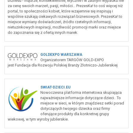
biznesu - mądrze, konsekwentnie, etycznie i w żadnym wypadku nie
za cenę swoich marzeń, pasji, miłości… PrezesKa! to coś więcej niż
portal, to społeczności kobiet, które wzajemnie się inspirują i
wspólnie szukają ciekawych rozwiązań biznesowych. PrezesKa! to
miejsce wymiany doświadczeń, źródło rzetelnych informacji,
nietuzinkowych inspiracji, możliwość promocji marki oraz miejsce
do zapoznania się z ofertą innych marek.
GOLDEXPO WARSZAWA
Organizatorem TARGÓW GOLD-EXPO
jest Fundacja dla Rozwoju Polskiej Branży Złotniczo-Jubilerskiej
SWIAT-DZIECI.EU
Nowoczesna platforma internetowa skupiająca
najważniejsze informacje dotyczące dzieci. To
miejsce w sieci, w którym znajdziesz setki porad
dotyczących twojego dziecka oraz firmy
oferujące produkty dla konkretnej grupy
wiekowej, w tym wyroby jubilerskie.