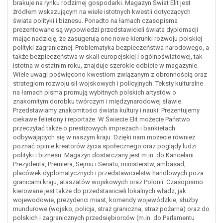
brakuje na rynku rodzimej gospodarki. Magazyn Świat Elit jest
źródłem wskazującym na wiele istotnych kwestii dotyczących
świata polityki i biznesu. Ponadto na łamach czasopisma
prezentowane są wypowiedzi przedstawicieli świata dyplomacji
mając nadzieję, że zasugerują one nowe kierunki rozwoju polskiej
polityki zagranicznej. Problematyka bezpieczeństwa narodowego, a
także bezpieczeństwa w skali europejskiej i ogólnoświatowej, tak
istotna w ostatnim roku, znajduje szerokie odbicie w magazynie.
Wiele uwagi poświęcono kwestiom związanym z obronnością oraz
strategiom rozwoju sił wojskowych i policyjnych. Teksty kulturalne
na łamach pisma promują wybitnych polskich artystów o
znakomitym dorobku twórczym i międzynarodowej sławie.
Przedstawiamy znakomitości świata kultury i nauki. Prezentujemy
ciekawe felietony i reportaże. W Świecie Elit możecie Państwo
przeczytać także o prestiżowych imprezach i bankietach
odbywających się w naszym kraju. Dzięki nam możecie również
poznać opinie kreatorów życia społecznego oraz poglądy ludzi
polityki i biznesu. Magazyn dostarczany jest m.in. do Kancelarii
Prezydenta, Premiera, Sejmu i Senatu, ministerstw, ambasad,
placówek dyplomatycznych i przedstawicielstw handlowych poza
granicami kraju, ataszatów wojskowych oraz Polonii. Czasopismo
kierowane jest także do przedstawicieli lokalnych władz, jak:
wojewodowie, prezydenci miast, komendy wojewódzkie, służby
mundurowe (wojsko, policja, straż graniczna, straż pożarna) oraz do
polskich i zagranicznych przedsiębiorców (m.in. do Parlamentu