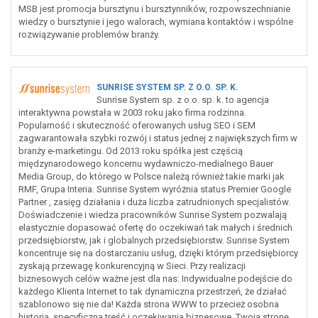
MSB jest promocja bursztynu i bursztynników, rozpowszechnianie
wiedzy o bursztynie i jego walorach, wymiana kontaktów i wspólne
rozwiązywanie problemów branży.
SUNRISE SYSTEM SP. Z O.O. SP. K.
Sunrise System sp. z o.o. sp. k. to agencja
interaktywna powstała w 2003 roku jako firma rodzinna.
Popularność i skuteczność oferowanych usług SEO i SEM
zagwarantowała szybki rozwój i status jednej z największych firm w
branży e-marketingu. Od 2013 roku spółka jest częścią
międzynarodowego koncernu wydawniczo-medialnego Bauer
Media Group, do którego w Polsce należą również takie marki jak
RMF, Grupa Interia. Sunrise System wyróżnia status Premier Google
Partner , zasięg działania i duża liczba zatrudnionych specjalistów.
Doświadczenie i wiedza pracowników Sunrise System pozwalają
elastycznie dopasować ofertę do oczekiwań tak małych i średnich
przedsiębiorstw, jak i globalnych przedsiębiorstw. Sunrise System
koncentruje się na dostarczaniu usług, dzięki którym przedsiębiorcy
zyskają przewagę konkurencyjną w Sieci. Przy realizacji
biznesowych celów ważne jest dla nas: Indywidualne podejście do
każdego Klienta Internet to tak dynamiczna przestrzeń, że działać
szablonowo się nie da! Każda strona WWW to przecież osobna
historia, specyficzna treść i oczekiwania biznesowe. Twoją stronę