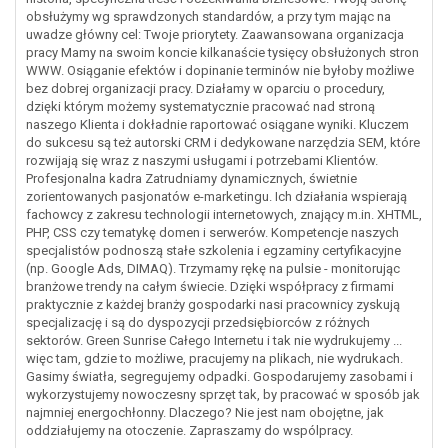
obsłużymy wg sprawdzonych standardów, a przy tym mając na
uwadze główny cel: Twoje priorytety. Zaawansowana organizacja
pracy Mamy na swoim koncie kilkanaście tysięcy obsłużonych stron
WWW. Osiąganie efektów i dopinanie terminów nie byłoby możliwe
bez dobrej organizacji pracy. Działamy w oparciu o procedury,
dzięki którym możemy systematycznie pracować nad stroną
naszego Klienta i dokładnie raportować osiągane wyniki. Kluczem
do sukcesu są też autorski CRM i dedykowane narzędzia SEM, które
rozwijają się wraz z naszymi usługami i potrzebami Klientów.
Profesjonalna kadra Zatrudniamy dynamicznych, świetnie
zorientowanych pasjonatów e-marketingu. Ich działania wspierają
fachowcy z zakresu technologii internetowych, znający m.in. XHTML,
PHP, CSS czy tematykę domen i serwerów. Kompetencje naszych
specjalistów podnoszą stałe szkolenia i egzaminy certyfikacyjne
(np. Google Ads, DIMAQ). Trzymamy rękę na pulsie - monitorując
branżowe trendy na całym świecie. Dzięki współpracy z firmami
praktycznie z każdej branży gospodarki nasi pracownicy zyskują
specjalizację i są do dyspozycji przedsiębiorców z różnych
sektorów. Green Sunrise Całego Internetu i tak nie wydrukujemy ...
więc tam, gdzie to możliwe, pracujemy na plikach, nie wydrukach.
Gasimy światła, segregujemy odpadki. Gospodarujemy zasobami i
wykorzystujemy nowoczesny sprzęt tak, by pracować w sposób jak
najmniej energochłonny. Dlaczego? Nie jest nam obojętne, jak
oddziałujemy na otoczenie. Zapraszamy do wspólpracy.