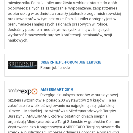
miesięczniku Polski Jubiler umożliwia szybkie dotarcie do osób
odpowiedzialnych za zarządzanie, wyposażenie, zaopatrzenie i
odbiór usług w podmiotach branży jubilersko-zegarmistrzowskiej
oraz inwestorów w tym sektorze. Polski Jubiler dostępny jest w
prenumeracie i najlepszych salonach prasowych w Polsce.
Jesteśmy patronem medialnym wszystkich najważniejszych
wydarzeń branżowych: targów, konferencji, seminariów, sesji
naukowych.
SREBRNIE.PL-FORUM JUBILERSKIE
Forum jubilerskie
AMBERMART 2019
Przegląd aktualnych trendów w bursztynowej
biżuterii i wzornictwie, ponad 200 wystawców z 9 krajów – a na
zakończenie wielkie świętowanie na najpiękniejszej gdańskiej
uliczce – Mariackiej - to wizytówka Międzynarodowych Targów
Bursztynu, AMBERMART, które w ostatnich dniach sierpnia
organizują Międzynarodowe Targi Gdańskie w gdańskim Centrum
Wystawienniczo-Kongresowym AMBEREXPO. Targi są otwarte dla
szerokiej publiczności. Imprezę odwiedza corocznie ponad 3 tys.