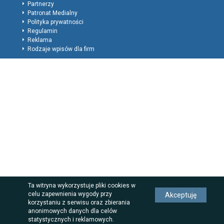
Partnerzy
Patronat Medialny
Polityka prywatności
Regulamin
Reklama
Rodzaje wpisów dla firm
Ta witryna wykorzystuje pliki cookies w
celu zapewnienia wygody przy
Akceptuję
korzystaniu z serwisu oraz zbierania
anonimowych danych dla celów
statystycznych i reklamowych.