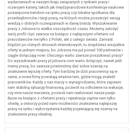
wydarzeniach w naszym kraju związanych z rynkiem pracy i
rozwojem kariery, takich jak międzynarodowe konferencje naukowe
poświęcone trendom na rynku pracy czy lokalne spotkania dla
przedsiębiorców i targi pracy, na których można poszerzyć swoją
wiedzą o dobrych rozwiązaniach w danej branży. Wyszukiwanie
pracy z Jobsora to wielka oszczędność czasu. Możemy założyć
swój profil i być zawsze na bieżąco z najlepszymi ofertami od
pracodawców nie tylko z Polski, ale z całego świata. Zamiast
błądzić po różnych stronach internetowych, tu znajdziesz wszystkie
oferty w jednym miejscu, bo Jobsora ma już ponad 100 partnerów i
ciągle dołączają nowi. Dlaczego warto zawsze poszukiwać pracy?
Do wyszukiwarki pracy pl.jobsora.com warto dołączyć, nawet jeśli
mamy pracę, bo zawsze powinniśmy dać sobie szansę na
znalezienie lepszej oferty. Tym bardziej że dziś pracownicy są w
cenie, a nowe firmy powstają właśnie tam, gdzie mogą znaleźć
pracowników. Każdy z nas marzy o wynagrodzeniu, które zapewni
nam stabilną sytuację finansową, pozwoli na odłożenie na wakacje,
czy inne nasze marzenia, pozwoli nam realizować nasze pasje.
Bycie na bieżąco z ofertami pracy i rejestracja zajmie nam tylko
chwilę, a otworzy przed nami możliwości znalezienia najlepszej
pracy na rynku i wykorzystania każdej pojawiającą się szansy na
znalezienie pracy idealnej.