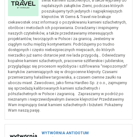
świat kamieni szlachetnych, a także wyprawy do
najdalszych zakątków Ziemi, podczas których
poszukujemy tych jedynych i najpiękniejszych
klejnotów. W Gems & Travel nie brakuje
ciekawostek oraz informacji o pozyskiwaniu kamieni szlachetnych,
obróbce i metodach ich poprawiania. Doradzamy i inspirujemy
naszych czytelników, a także przedstawiamy interesujących
projektantów, tworzących w Polsce i za granicą. Jesteśmy w
ciągłym ruchu między kontynentami. Podróżujemy po trudno
dostępnych i często niebezpiecznych miejscach, do których
nierzadko już samo dotarcie jest nie lada przygodą… Odwiedzamy
kopalnie kamieni szlachetnych, pracownie szlifierskie i jubilerskie,
przyglądając się procesom wydobycia i szlifowania “niepozornych”
kamyków zamieniających się w drogocenne klejnoty. Czasami
przemierzamy hałaśliwe targowiska, a czasem ciemne zaułki na
uboczu miast. Zawodowo, jako firma Hardleo Sp. z o.o., zajmujemy
się sprzedażą kalibrowanych kamieni szlachetnych i
półszlachetnych w Polsce i zagranicą. Zapraszamy w podróż po
nieznanym i nieprzewidywalnym świecie klejnotów! Przedstawimy
Wam inspirujący świat kamieni szlachetnych i biżuterii. Pokażemy
Wam naszą pasję.
WYTWÓRNIA ANTIDOTUM