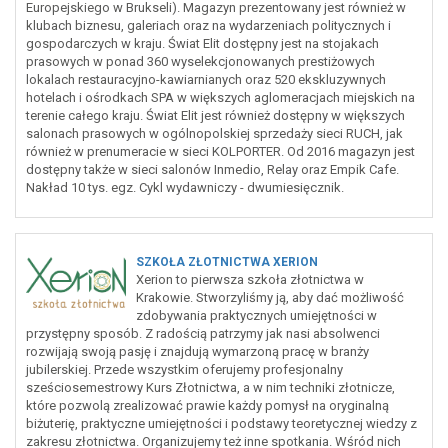
Europejskiego w Brukseli). Magazyn prezentowany jest również w
klubach biznesu, galeriach oraz na wydarzeniach politycznych i
gospodarczych w kraju. Świat Elit dostępny jest na stojakach
prasowych w ponad 360 wyselekcjonowanych prestiżowych
lokalach restauracyjno-kawiarnianych oraz 520 ekskluzywnych
hotelach i ośrodkach SPA w większych aglomeracjach miejskich na
terenie całego kraju. Świat Elit jest również dostępny w większych
salonach prasowych w ogólnopolskiej sprzedaży sieci RUCH, jak
również w prenumeracie w sieci KOLPORTER. Od 2016 magazyn jest
dostępny także w sieci salonów Inmedio, Relay oraz Empik Cafe.
Nakład 10 tys. egz. Cykl wydawniczy - dwumiesięcznik.
SZKOŁA ZŁOTNICTWA XERION
Xerion to pierwsza szkoła złotnictwa w
Krakowie. Stworzyliśmy ją, aby dać możliwość
zdobywania praktycznych umiejętności w
przystępny sposób. Z radością patrzymy jak nasi absolwenci
rozwijają swoją pasję i znajdują wymarzoną pracę w branży
jubilerskiej. Przede wszystkim oferujemy profesjonalny
sześciosemestrowy Kurs Złotnictwa, a w nim techniki złotnicze,
które pozwolą zrealizować prawie każdy pomysł na oryginalną
biżuterię, praktyczne umiejętności i podstawy teoretycznej wiedzy z
zakresu złotnictwa. Organizujemy też inne spotkania. Wśród nich