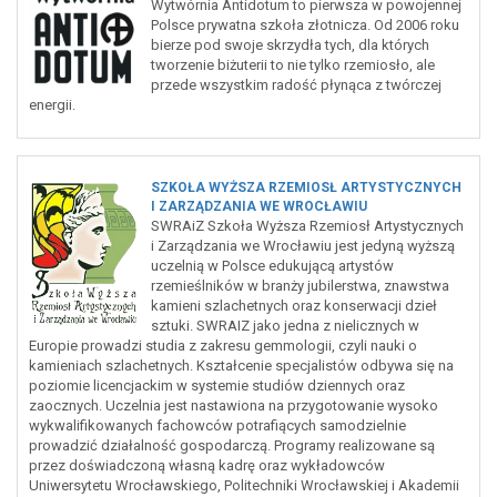
Wytwórnia Antidotum to pierwsza w powojennej
Polsce prywatna szkoła złotnicza. Od 2006 roku
bierze pod swoje skrzydła tych, dla których
tworzenie biżuterii to nie tylko rzemiosło, ale
przede wszystkim radość płynąca z twórczej
energii.
SZKOŁA WYŻSZA RZEMIOSŁ ARTYSTYCZNYCH
I ZARZĄDZANIA WE WROCŁAWIU
SWRAiZ Szkoła Wyższa Rzemiosł Artystycznych
i Zarządzania we Wrocławiu jest jedyną wyższą
uczelnią w Polsce edukującą artystów
rzemieślników w branży jubilerstwa, znawstwa
kamieni szlachetnych oraz konserwacji dzieł
sztuki. SWRAIZ jako jedna z nielicznych w
Europie prowadzi studia z zakresu gemmologii, czyli nauki o
kamieniach szlachetnych. Kształcenie specjalistów odbywa się na
poziomie licencjackim w systemie studiów dziennych oraz
zaocznych. Uczelnia jest nastawiona na przygotowanie wysoko
wykwalifikowanych fachowców potrafiących samodzielnie
prowadzić działalność gospodarczą. Programy realizowane są
przez doświadczoną własną kadrę oraz wykładowców
Uniwersytetu Wrocławskiego, Politechniki Wrocławskiej i Akademii