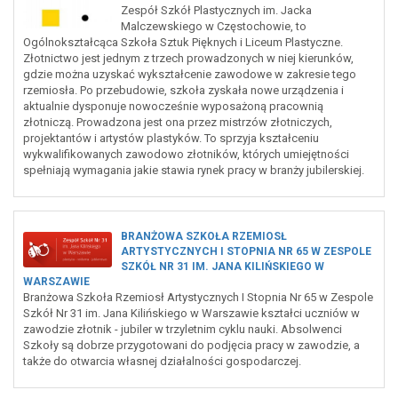
Zespół Szkół Plastycznych im. Jacka
Malczewskiego w Częstochowie, to
Ogólnokształcąca Szkoła Sztuk Pięknych i Liceum Plastyczne.
Złotnictwo jest jednym z trzech prowadzonych w niej kierunków,
gdzie można uzyskać wykształcenie zawodowe w zakresie tego
rzemiosła. Po przebudowie, szkoła zyskała nowe urządzenia i
aktualnie dysponuje nowocześnie wyposażoną pracownią
złotniczą. Prowadzona jest ona przez mistrzów złotniczych,
projektantów i artystów plastyków. To sprzyja kształceniu
wykwalifikowanych zawodowo złotników, których umiejętności
spełniają wymagania jakie stawia rynek pracy w branży jubilerskiej.
BRANŻOWA SZKOŁA RZEMIOSŁ
ARTYSTYCZNYCH I STOPNIA NR 65 W ZESPOLE
SZKÓŁ NR 31 IM. JANA KILIŃSKIEGO W
WARSZAWIE
Branżowa Szkoła Rzemiosł Artystycznych I Stopnia Nr 65 w Zespole
Szkół Nr 31 im. Jana Kilińskiego w Warszawie kształci uczniów w
zawodzie złotnik - jubiler w trzyletnim cyklu nauki. Absolwenci
Szkoły są dobrze przygotowani do podjęcia pracy w zawodzie, a
także do otwarcia własnej działalności gospodarczej.