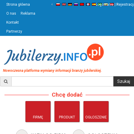
‹
›
Strona główna
Logowanie | Rejestracj
O nas
Reklama
Kontakt
Partnerzy
Nowoczesna platforma wymiany informacji branży jubilerskiej.
Chcę dodać
FIRMĘ
PRODUKT
OGŁOSZENIE