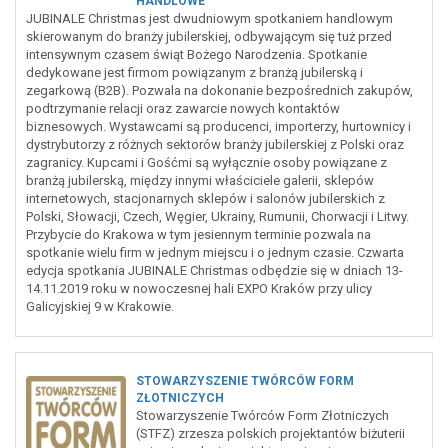
HANDLOWE
JUBINALE Christmas jest dwudniowym spotkaniem handlowym
skierowanym do branży jubilerskiej, odbywającym się tuż przed
intensywnym czasem świąt Bożego Narodzenia. Spotkanie
dedykowane jest firmom powiązanym z branżą jubilerską i
zegarkową (B2B). Pozwala na dokonanie bezpośrednich zakupów,
podtrzymanie relacji oraz zawarcie nowych kontaktów
biznesowych. Wystawcami są producenci, importerzy, hurtownicy i
dystrybutorzy z różnych sektorów branży jubilerskiej z Polski oraz
zagranicy. Kupcami i Gośćmi są wyłącznie osoby powiązane z
branżą jubilerską, między innymi właściciele galerii, sklepów
internetowych, stacjonarnych sklepów i salonów jubilerskich z
Polski, Słowacji, Czech, Węgier, Ukrainy, Rumunii, Chorwacji i Litwy.
Przybycie do Krakowa w tym jesiennym terminie pozwala na
spotkanie wielu firm w jednym miejscu i o jednym czasie. Czwarta
edycja spotkania JUBINALE Christmas odbędzie się w dniach 13-
14.11.2019 roku w nowoczesnej hali EXPO Kraków przy ulicy
Galicyjskiej 9 w Krakowie.
STOWARZYSZENIE TWÓRCÓW FORM
ZŁOTNICZYCH
Stowarzyszenie Twórców Form Złotniczych
(STFZ) zrzesza polskich projektantów biżuterii