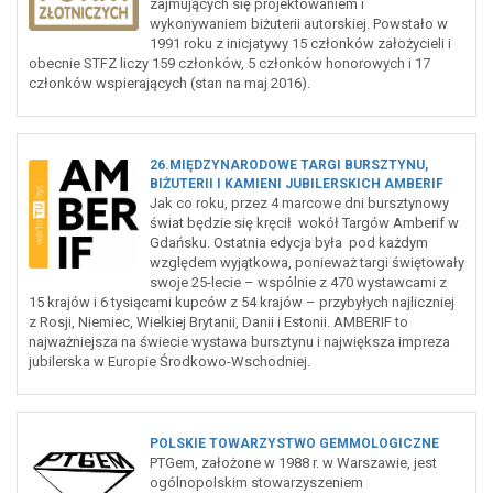
zajmujących się projektowaniem i
wykonywaniem biżuterii autorskiej. Powstało w
1991 roku z inicjatywy 15 członków założycieli i
obecnie STFZ liczy 159 członków, 5 członków honorowych i 17
członków wspierających (stan na maj 2016).
26.MIĘDZYNARODOWE TARGI BURSZTYNU,
BIŻUTERII I KAMIENI JUBILERSKICH AMBERIF
Jak co roku, przez 4 marcowe dni bursztynowy
świat będzie się kręcił wokół Targów Amberif w
Gdańsku. Ostatnia edycja była pod każdym
względem wyjątkowa, ponieważ targi świętowały
swoje 25-lecie – wspólnie z 470 wystawcami z
15 krajów i 6 tysiącami kupców z 54 krajów – przybyłych najliczniej
z Rosji, Niemiec, Wielkiej Brytanii, Danii i Estonii. AMBERIF to
najważniejsza na świecie wystawa bursztynu i największa impreza
jubilerska w Europie Środkowo-Wschodniej.
POLSKIE TOWARZYSTWO GEMMOLOGICZNE
PTGem, założone w 1988 r. w Warszawie, jest
ogólnopolskim stowarzyszeniem