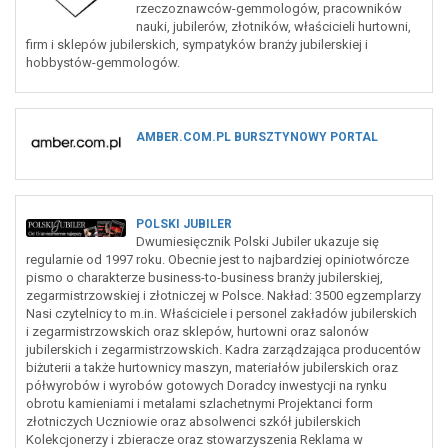
rzeczoznawców-gemmologów, pracowników
nauki, jubilerów, złotników, właścicieli hurtowni,
firm i sklepów jubilerskich, sympatyków branży jubilerskiej i
hobbystów-gemmologów.
AMBER.COM.PL BURSZTYNOWY PORTAL
POLSKI JUBILER
Dwumiesięcznik Polski Jubiler ukazuje się
regularnie od 1997 roku. Obecnie jest to najbardziej opiniotwórcze
pismo o charakterze business-to-business branży jubilerskiej,
zegarmistrzowskiej i złotniczej w Polsce. Nakład: 3500 egzemplarzy
Nasi czytelnicy to m.in. Właściciele i personel zakładów jubilerskich
i zegarmistrzowskich oraz sklepów, hurtowni oraz salonów
jubilerskich i zegarmistrzowskich. Kadra zarządzająca producentów
biżuterii a także hurtownicy maszyn, materiałów jubilerskich oraz
półwyrobów i wyrobów gotowych Doradcy inwestycji na rynku
obrotu kamieniami i metalami szlachetnymi Projektanci form
złotniczych Uczniowie oraz absolwenci szkół jubilerskich
Kolekcjonerzy i zbieracze oraz stowarzyszenia Reklama w