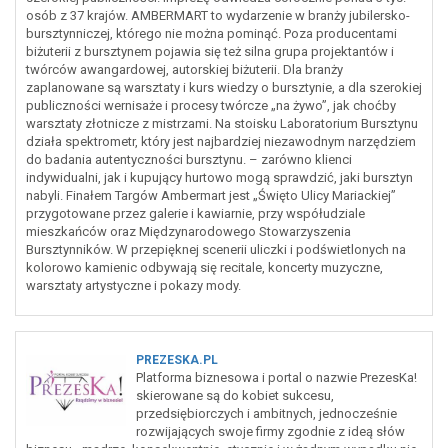
osób z 37 krajów. AMBERMART to wydarzenie w branży jubilersko-
bursztynniczej, którego nie można pominąć. Poza producentami
biżuterii z bursztynem pojawia się też silna grupa projektantów i
twórców awangardowej, autorskiej biżuterii. Dla branży
zaplanowane są warsztaty i kurs wiedzy o bursztynie, a dla szerokiej
publiczności wernisaże i procesy twórcze „na żywo”, jak choćby
warsztaty złotnicze z mistrzami. Na stoisku Laboratorium Bursztynu
działa spektrometr, który jest najbardziej niezawodnym narzędziem
do badania autentyczności bursztynu. – zarówno klienci
indywidualni, jak i kupujący hurtowo mogą sprawdzić, jaki bursztyn
nabyli. Finałem Targów Ambermart jest „Święto Ulicy Mariackiej”
przygotowane przez galerie i kawiarnie, przy współudziale
mieszkańców oraz Międzynarodowego Stowarzyszenia
Bursztynników. W przepięknej scenerii uliczki i podświetlonych na
kolorowo kamienic odbywają się recitale, koncerty muzyczne,
warsztaty artystyczne i pokazy mody.
PREZESKA.PL
Platforma biznesowa i portal o nazwie PrezesKa!
skierowane są do kobiet sukcesu,
przedsiębiorczych i ambitnych, jednocześnie
rozwijających swoje firmy zgodnie z ideą słów