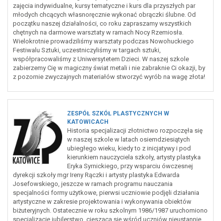
zajęcia indywidualne, kursy tematyczne i kurs dla przyszłych par
młodych chcących własnoręcznie wykonać obrączki ślubne. Od
początku naszej działalności, co roku zapraszamy wszystkich
chętnych na darmowe warsztaty w ramach Nocy Rzemiosła.
Wielokrotnie prowadziliśmy warsztaty podczas Nowohuckiego
Festiwalu Sztuki, uczestniczyliśmy w targach sztuki,
współpracowaliśmy z Uniwersytetem Dzieci. W naszej szkole
zabierzemy Cię w magiczny świat metali i nie zabraknie Ci okazji, by
z pozornie zwyczajnych materiałów stworzyć wyrób na wagę złota!
ZESPÓŁ SZKÓŁ PLASTYCZNYCH W
KATOWICACH
Historia specjalizacji złotnictwo rozpoczęła się
w naszej szkole w latach osiemdziesiątych
ubiegłego wieku, kiedy to z inicjatywy i pod
kierunkiem nauczyciela szkoły, artysty plastyka
Eryka Syrnickiego, przy wsparciu ówczesnej
dyrekcji szkoły mgr Ireny Rączki i artysty plastyka Edwarda
Josefowskiego, jeszcze w ramach programu nauczania
specjalności formy użytkowe, pierwsi uczniowie podjęli działania
artystyczne w zakresie projektowania i wykonywania obiektów
biżuteryjnych. Ostatecznie w roku szkolnym 1986/1987 uruchomiono
specjalizację jubilerstwo, cieszącą się wśród uczniów nieustannie