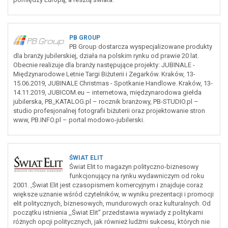
PB GROUP
PB Group dostarcza wyspecjalizowane produkty
dla branży jubilerskiej, działa na polskim rynku od prawie 20 lat.
Obecnie realizuje dla branży następujące projekty: JUBINALE -
Międzynarodowe Letnie Targi Biżuterii i Zegarków. Kraków, 13-
15.06.2019, JUBINALE Christmas - Spotkanie Handlowe. Kraków, 13-
14.11.2019, JUBICOM.eu – internetowa, międzynarodowa giełda
jubilerska, PB_KATALOG.pl – rocznik branżowy, PB-STUDIO.pl –
studio profesjonalnej fotografii biżuterii oraz projektowanie stron
www, PB.INFO.pl – portal modowo-jubilerski.
ŚWIAT ELIT
Świat Elit to magazyn polityczno-biznesowy
funkcjonujący na rynku wydawniczym od roku
2001. ,Świat Elit jest czasopismem komercyjnym i znajduje coraz
większe uznanie wśród czytelników, w wyniku prezentacji i promocji
elit politycznych, biznesowych, mundurowych oraz kulturalnych. Od
początku istnienia ,,Świat Elit” przedstawia wywiady z politykami
różnych opcji politycznych, jak również ludźmi sukcesu, których nie