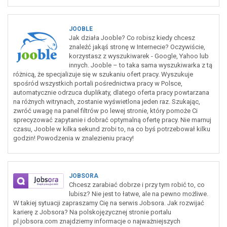
JOOBLE
Jak działa Jooble? Co robisz kiedy chcesz
znaleźć jakąś stronę w Internecie? Oczywiście,
korzystasz z wyszukiwarek - Google, Yahoo lub
innych. Jooble – to taka sama wyszukiwarka z tą
różnicą, że specjalizuje się w szukaniu ofert pracy. Wyszukuje
spośród wszystkich portali pośrednictwa pracy w Polsce,
automatycznie odrzuca duplikaty, dlatego oferta pracy powtarzana
na różnych witrynach, zostanie wyświetlona jeden raz. Szukając,
zwróć uwagę na panel filtrów po lewej stronie, który pomoże Ci
sprecyzować zapytanie i dobrać optymalną ofertę pracy. Nie marnuj
czasu, Jooble w kilka sekund zrobi to, na co byś potrzebował kilku
godzin! Powodzenia w znalezieniu pracy!
JOBSORA
Chcesz zarabiać dobrze i przy tym robić to, co
lubisz? Nie jest to łatwe, ale na pewno możliwe.
W takiej sytuacji zapraszamy Cię na serwis Jobsora. Jak rozwijać
karierę z Jobsora? Na polskojęzycznej stronie portalu
pl.jobsora.com znajdziemy informacje o najważniejszych