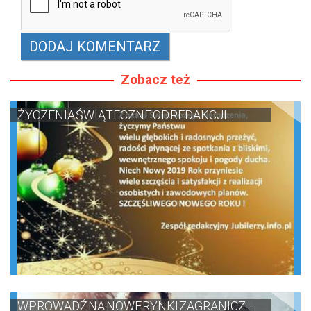
Zobacz też
ŻYCZENIA ŚWIĄTECZNE OD REDAKCJI ...
WPROWADŹ NA NOWE RYNKI ZAGRANICZ...