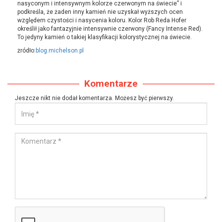
nasyconym i intensywnym kolorze czerwonym na świecie” i
podkreśla, że żaden inny kamień nie uzyskał wyższych ocen
względem czystości i nasycenia koloru. Kolor Rob Reda Hofer
określił jako fantazyjnie intensywnie czerwony (Fancy Intense Red).
To jedyny kamień o takiej klasyfikacji kolorystycznej na świecie.
żródło:
blog.michelson.pl
Komentarze
Jeszcze nikt nie dodał komentarza. Możesz być pierwszy.