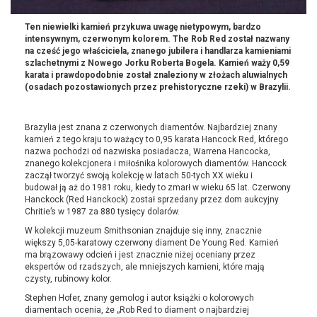
Ten niewielki kamień przykuwa uwagę nietypowym, bardzo
intensywnym, czerwonym kolorem. The Rob Red został nazwany
na cześć jego właściciela, znanego jubilera i handlarza kamieniami
szlachetnymi z Nowego Jorku Roberta Bogela. Kamień waży 0,59
karata i prawdopodobnie został znaleziony w złożach aluwialnych
(osadach pozostawionych przez prehistoryczne rzeki) w Brazylii.
Brazylia jest znana z czerwonych diamentów. Najbardziej znany
kamień z tego kraju to ważący to 0,95 karata Hancock Red, którego
nazwa pochodzi od nazwiska posiadacza, Warrena Hancocka,
znanego kolekcjonera i miłośnika kolorowych diamentów. Hancock
zaczął tworzyć swoją kolekcję w latach 50-tych XX wieku i
budował ją aż do 1981 roku, kiedy to zmarł w wieku 65 lat. Czerwony
Hanckock (Red Hanckock) został sprzedany przez dom aukcyjny
Chritie’s w 1987 za 880 tysięcy dolarów.
W kolekcji muzeum Smithsonian znajduje się inny, znacznie
większy 5,05-karatowy czerwony diament De Young Red. Kamień
ma brązowawy odcień i jest znacznie niżej oceniany przez
ekspertów od rzadszych, ale mniejszych kamieni, które mają
czysty, rubinowy kolor.
Stephen Hofer, znany gemolog i autor książki o kolorowych
diamentach ocenia, że „Rob Red to diament o najbardziej