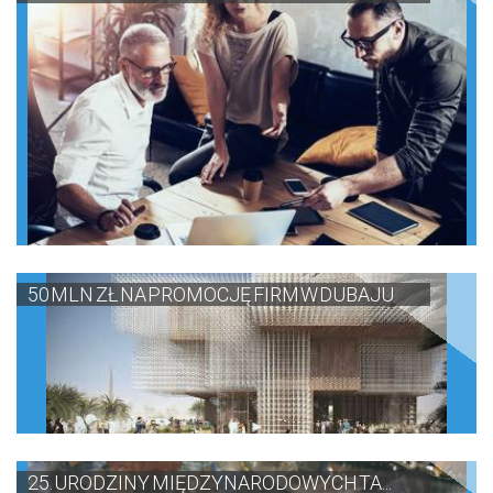
50 MLN ZŁ NA PROMOCJĘ FIRM W DUBAJU
25. URODZINY MIĘDZYNARODOWYCH TA...