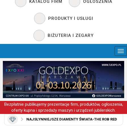
KATALOG FIRM
OGŁOSZENIA
PRODUKTY I USŁUGI
BIŻUTERIA I ZEGARY
Bezpłatnie publikujemy prezentacje firm, produktów, ogłoszenia,
oferty kupna i sprzedaży maszyn i urządzeń jubilerskich.
NAJSŁYNNIEJSZE DIAMENTY ŚWIATA-THE ROB RED