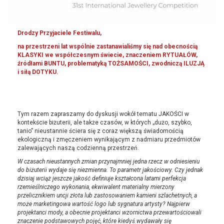
Drodzy Przyjaciele Festiwalu,
na przestrzeni lat wspólnie zastanawialiśmy się nad obecnością
KLASYKI we współczesnym świecie, znaczeniem RYTUAŁÓW,
źródłami BUNTU, problematyką TOŻSAMOŚCI, zwodniczą ILUZJĄ
i siłą DOTYKU.
Tym razem zapraszamy do dyskusji wokół tematu JAKOŚCI w
kontekście biżuterii, ale także czasów, w których „dużo, szybko,
tanio” nieustannie ściera się z coraz większą świadomością
ekologiczną i zmęczeniem wynikającym z nadmiaru przedmiotów
zalewających naszą codzienną przestrzeń.
W czasach nieustannych zmian przynajmniej jedna rzecz w odniesieniu
do biżuterii wydaje się niezmienna. To parametr jakościowy. Czy jednak
dzisiaj wciąż jeszcze jakość definiuje kształcona latami perfekcja
rzemieślniczego wykonania, ekwiwalent materialny mierzony
przelicznikiem uncji złota lub zastosowaniem kamieni szlachetnych, a
może marketingowa wartość logo lub sygnatura artysty? Najpierw
projektanci mody, a obecnie projektanci wzornictwa przewartościowali
znaczenie podstawowych pojęć, które kiedyś wydawały się