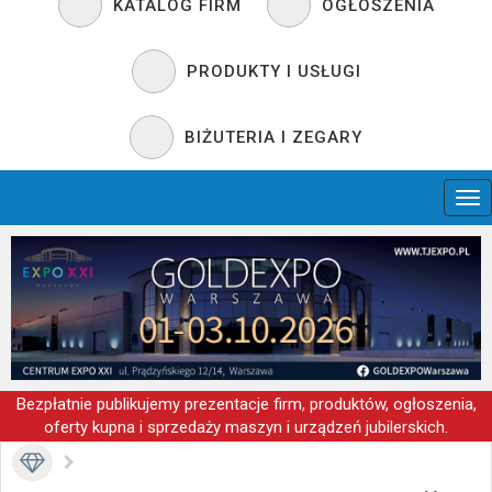
KATALOG FIRM
OGŁOSZENIA
PRODUKTY I USŁUGI
BIŻUTERIA I ZEGARY
Bezpłatnie publikujemy prezentacje firm, produktów, ogłoszenia,
oferty kupna i sprzedaży maszyn i urządzeń jubilerskich.