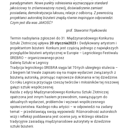
paradygmatem. Nowe punkty odniesienia wyznaczające standard
jakościowy to zrównoważony rozwój, doświadczenie zamiast
posiadania, demokratyzacja luksusu, relacje z odbiorcą. Z pewnością
projektanci autorskiej biżuterii znajdą równie inspirujące odpowiedzi.
Czym jest dla was JAKOŚĆ?
prof. Sławomir Fijałkowski
Termin nadsyłania zgłoszeń do 31. Międzynarodowego Konkursu
Sztuki Złotniczej upływa
20 stycznia2023
r. Dedykowany artystom i
projektantom biżuterii Konkurs jest częścią jednego z największych
przeglądów biżuterii artystycznej w Europie – Legnickiego Festiwalu
SREBRO – organizowanego przez
Galerię Sztuki w Legnicy.
Tradycja legnickiego SREBRA sięga lat 70-tych ubiegłego stulecia –
z biegiem lat trwale zapisało się na mapie wydarzeń związanych z
biżuterią autorską, promując najnowsze dokonania w tej dziedzinie.
Co roku Legnica przyciąga rzeszę twórców i miłośników tej niszowej
gałęzi sztuki współczesnej.
Każda z edycji Międzynarodowego Konkursu Sztuki Złotniczej
opatrzona jest innym hasłem przewodnim, nawiązującym do
aktualnych wydarzeń, problemów i wyzwań współczesnego
społeczeństwa. Każdego roku artyści – w odpowiedzi na zadany
temat – przedstawiają swoją wypowiedź. Różnorodność autorskich
wizji i refleksji poddawana jest ocenie jury, w którego składzie
tradycyjnie zasiadają międzynarodowe autorytety w dziedzinie
sztuki biżuterii.