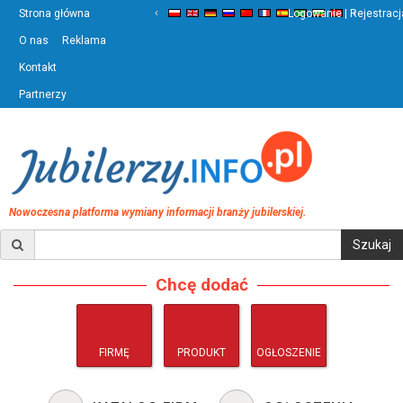
‹
›
Strona główna
Logowanie | Rejestracj
O nas
Reklama
Kontakt
Partnerzy
Nowoczesna platforma wymiany informacji branży jubilerskiej.
Chcę dodać
FIRMĘ
PRODUKT
OGŁOSZENIE