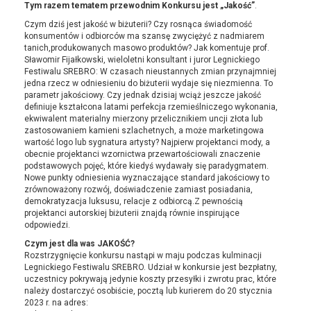
Tym razem tematem przewodnim Konkursu jest „Jakość”
.
Czym dziś jest jakość w biżuterii? Czy rosnąca świadomość
konsumentów i odbiorców ma szansę zwyciężyć z nadmiarem
tanich,produkowanych masowo produktów? Jak komentuje prof.
Sławomir Fijałkowski, wieloletni konsultant i juror Legnickiego
Festiwalu SREBRO: W czasach nieustannych zmian przynajmniej
jedna rzecz w odniesieniu do biżuterii wydaje się niezmienna. To
parametr jakościowy. Czy jednak dzisiaj wciąż jeszcze jakość
definiuje kształcona latami perfekcja rzemieślniczego wykonania,
ekwiwalent materialny mierzony przelicznikiem uncji złota lub
zastosowaniem kamieni szlachetnych, a może marketingowa
wartość logo lub sygnatura artysty? Najpierw projektanci mody, a
obecnie projektanci wzornictwa przewartościowali znaczenie
podstawowych pojęć, które kiedyś wydawały się paradygmatem.
Nowe punkty odniesienia wyznaczające standard jakościowy to
zrównoważony rozwój, doświadczenie zamiast posiadania,
demokratyzacja luksusu, relacje z odbiorcą.Z pewnością
projektanci autorskiej biżuterii znajdą równie inspirujące
odpowiedzi.
Czym jest dla was JAKOŚĆ?
Rozstrzygnięcie konkursu nastąpi w maju podczas kulminacji
Legnickiego Festiwalu SREBRO. Udział w konkursie jest bezpłatny,
uczestnicy pokrywają jedynie koszty przesyłki i zwrotu prac, które
należy dostarczyć osobiście, pocztą lub kurierem do 20 stycznia
2023 r. na adres: