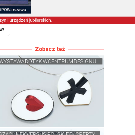
yn i urządzeń jubilerskich.
W!
Zobacz też
WYSTAWA DOTYK W CENTRUM DESIGNU ...
SZACUNEK VERSUS POLSKIE EKSPERTY...