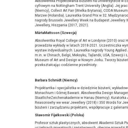
Absolwentka Projektowania Biżuterii na Uniwersytecie w Ed
cyfrowym na Nottingham Trent University (Anglia). Jej pr
(Niemcy), Collect Art Fair (Wielka Brytania), CODA Museum (
Marzee (Holandia). Laureatka Grand Prix w 32. Międzynaro
nagrody Brussels Jewellery Week na Budapest Jewellery W
Jewellery, Hiszpania (2017, 2021).
MärtaMattsson (Szwecja)
Absolwentka Royal College of Art w Londynie (2010) oraz 
prowadziła wykłady w latach 2018-2021. Uczestniczka wym
wystaw indywidualnych. Laureatka nagrody Young Applied A
m.in. w Chinach, Belgii, Meksyku, Tajlandii, USA, Szwecji i
Museum of Art and Design w Nowym Jorku. Tworzy biżuteri
przekształcając codzienne przedmioty.
Barbara Schmidt (Niemcy)
Projektantka i specjalistka w dziedzinie biżuterii, wykłado
Monachium i Górnej Bawarii. Absolwentka Design Managem
StaatlicheZeichenakademie w Hanau (Niemcy). Kuratorka Amb
Reasonswhy we wear Jewellery (2018) i 350 Words for Jew
biżuterii i zarządzaniu projektami, współpracuje z galeriam
Sławomir Fijałkowski
(Polska)
Profesor sztuk plastycznych, absolwent Akademii Sztuk Pię
uczelniach prywatnych i państwowych, obecnie prowadzi