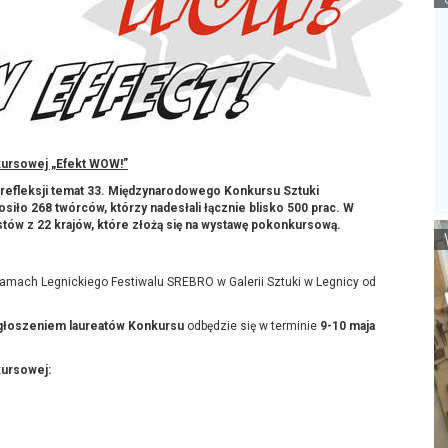
kursowej „Efekt WOW!”
ali refleksji temat 33. Międzynarodowego Konkursu Sztuki
siło 268 twórców, którzy nadesłali łącznie blisko 500 prac. W
tystów z 22 krajów, które złożą się na wystawę pokonkursową.
amach Legnickiego Festiwalu SREBRO w Galerii Sztuki w Legnicy od
głoszeniem laureatów Konkursu
odbędzie się w terminie
9-10 maja
kursowej: