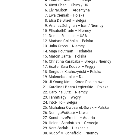
Isabelle Busnel – Francja
Xinyi Chen – Chiny / UK
ElviraCibotti – Argentyna
Ewa Cieniak – Polska
Elsa De Graef – Belgia
ArianazDehghan – Iran / Niemcy
ElisabethDrude – Niemcy
Donald Friedlich – USA
Martyna Golińska – Polska
Julia Groos – Niemcy
Maja Houtman – Holandia
Marcin Janta – Polska
Christina Karababa – Grecja / Niemcy
Eszter Sara Kocsor – Węgry
Sergiusz Kuchczyński – Polska
MaleneKastalje – Dania
Ji Young Kim – Korea Południowa
Karolina i Beata Legierskie – Polska
Carolina Lutz – Niemcy
FanniNagy – Węgry
IntoNiilo – Belgia
Michalina Owczarek-Siwak – Polska
NeringaPoškutė – Litwa
KonstanzePrechtl – Austria
Helena Sandström – Szwecja
Nora Sarlak – Hiszpania
Rudolf M. Scheffold – Niemcy