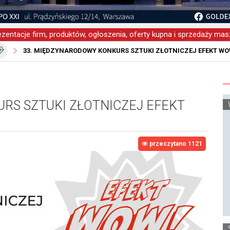
zentacje firm, produktów, ogłoszenia, oferty kupna i sprzedaży masz
33. MIĘDZYNARODOWY KONKURS SZTUKI ZŁOTNICZEJ EFEKT WO
RS SZTUKI ZŁOTNICZEJ EFEKT
przeczytano 1121