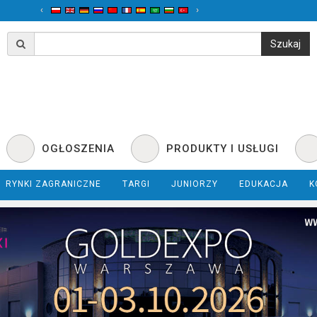
‹
›
OGŁOSZENIA
PRODUKTY I USŁUGI
RYNKI ZAGRANICZNE
TARGI
JUNIORZY
EDUKACJA
K