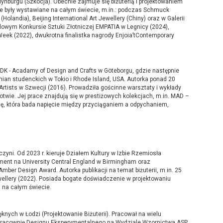
ynburgu (Szkocja). Obecnie zajmuje się biżuterią i projektowaniem
ace były wystawiane na całym świecie, m.in.: podczas Schmuck
Holandia), Beijing International Art Jewellery (Chiny) oraz w Galerii
dowym Konkursie Sztuki Złotniczej EMPATIA w Legnicy (2024),
eek (2022), dwukrotna finalistka nagrody Enjoia’tContemporary
HDK - Acadamy of Design and Crafts w Göteborgu, gdzie następnie
ian studenckich w Tokio i Rhode Island, USA. Autorka ponad 20
rtists w Szwecji (2016). Prowadziła gościnne warsztaty i wykłady
 Łotwie. Jej prace znajdują się w prestiżowych kolekcjach, m.in. MAD –
ę, która bada napięcie między przyciąganiem a odpychaniem,
wczyni. Od 2023 r. kieruje Działem Kultury w Izbie Rzemiosła
ent na University Central England w Birmingham oraz
er Design Award. Autorka publikacji na temat biżuterii, m.in. 25
ellery (2022). Posiada bogate doświadczenie w projektowaniu
i na całym świecie.
knych w Łodzi (Projektowanie Biżuterii). Pracował na wielu
 Pracownię Designu Eksperymentalnego na Wydziale Wzornictwa ASP