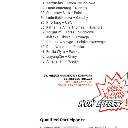
YegyuShin – Korea Południowa
LucaSonnentag – Niemcy
Stanisław Sulik – Polska
LudmilaŠikolova – Czechy
Rho Tang – USA
Katharina Anna Thomas – Holandia
YoujinUm – Korea Południowa
KláraValušková – Słowacja
Dariusz Wojdyga – Polska / Norwegia
Daria Wollman – Polska
Emilia Wyra – Polska
JiayangXie – Chiny
Antal Zilahi – Węgry