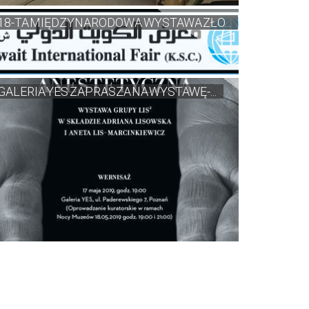
18-TA MIĘDZYNARODOWA WYSTAWA ZŁO...
GALERIA YES ZAPRASZA NA WYSTAWĘ-...