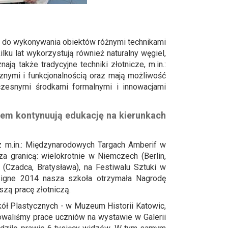
i do wykonywania obiektów różnymi technikami
lku lat wykorzystują również naturalny węgiel,
ą także tradycyjne techniki złotnicze, m.in.:
cznymi i funkcjonalnością oraz mają możliwość
zesnymi środkami formalnymi i innowacjami
niem kontynuują edukację na kierunkach
 m.in.: Międzynarodowych Targach Amberif w
a granicą: wielokrotnie w Niemczech (Berlin,
(Czadca, Bratysława), na Festiwalu Sztuki w
signe 2014 nasza szkoła otrzymała Nagrodę
szą pracę złotniczą.
zkół Plastycznych - w Muzeum Historii Katowic,
waliśmy prace uczniów na wystawie w Galerii