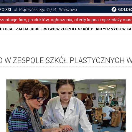
zentacje firm, produktów, ogłoszenia, oferty kupna i sprzedaży masz
PECJALIZACJA JUBILERSTWO W ZESPOLE SZKÓŁ PLASTYCZNYCH W K
O W ZESPOLE SZKÓŁ PLASTYCZNYCH 