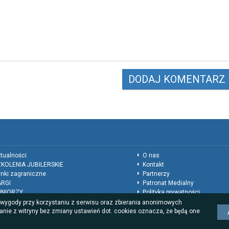
tualności
O nas
KOLENIA JUBILERSKIE
Kontakt
nki zagraniczne
Partnerzy
ARGI
Patronat Medialny
UNIORZY
Polityka prywatności
ukacja
Regulamin
a wygody przy korzystaniu z serwisu oraz zbierania anonimowych
nkursy
Reklama
anie z witryny bez zmiany ustawień dot. cookies oznacza, że będą one
lwetki mistrzów
Rodzaje wpisów dla firm