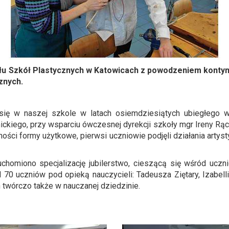
połu Szkół Plastycznych w Katowicach z powodzeniem konty
znych.
a się w naszej szkole w latach osiemdziesiątych ubiegłego w
rnickiego, przy wsparciu ówczesnej dyrekcji szkoły mgr Ireny Rą
ości formy użytkowe, pierwsi uczniowie podjęli działania artys
homiono specjalizację jubilerstwo, cieszącą się wśród ucznió
ad 70 uczniów pod opieką nauczycieli: Tadeusza Ziętary, Izabel
 twórczo także w nauczanej dziedzinie.