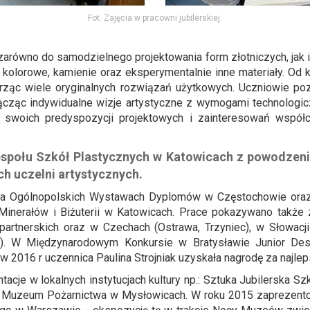
Fot. Zajęcia w pracowni jubilerskiej.
arówno do samodzielnego projektowania form złotniczych, jak 
e kolorowe, kamienie oraz eksperymentalnie inne materiały. Od ki
rząc wiele oryginalnych rozwiązań użytkowych. Uczniowie poznaj
, łącząc indywidualne wizje artystyczne z wymogami technologi
 swoich predyspozycji projektowych i zainteresowań współc
 Zespołu Szkół Plastycznych w Katowicach z powodze
ch uczelni artystycznych.
 na Ogólnopolskich Wystawach Dyplomów w Częstochowie oraz
Minerałów i Biżuterii w Katowicach. Prace pokazywano także z
artnerskich oraz w Czechach (Ostrawa, Trzyniec), w Słowacji 
m). W Międzynarodowym Konkursie w Bratysławie Junior De
w 2016 r uczennica Paulina Strojniak uzyskała nagrodę za najlep
acje w lokalnych instytucjach kultury np.: Sztuka Jubilerska S
m Muzeum Pożarnictwa w Mysłowicach. W roku 2015 zaprezento