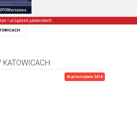
yn i urządzeń jubilerskich.
ATOWICACH
W KATOWICACH
przeczytano 3414