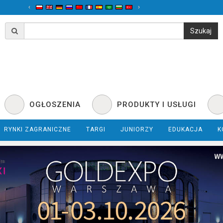
‹
›
OGŁOSZENIA
PRODUKTY I USŁUGI
RYNKI ZAGRANICZNE
TARGI
JUNIORZY
EDUKACJA
K