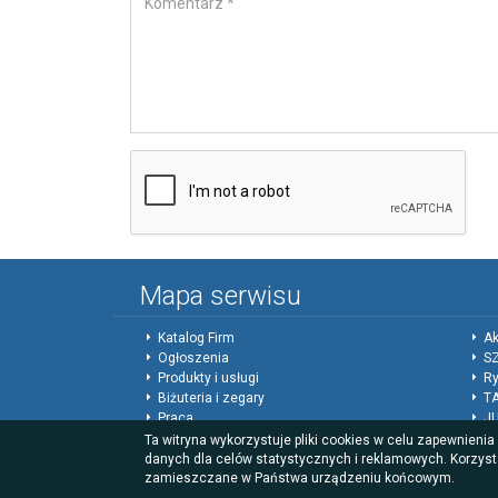
Mapa serwisu
Katalog Firm
Ak
Ogłoszenia
SZ
Produkty i usługi
Ry
Biżuteria i zegary
T
Praca
J
Forum
Ed
Ta witryna wykorzystuje pliki cookies w celu zapewnieni
Giełda
Ko
danych dla celów statystycznych i reklamowych. Korzyst
zamieszczane w Państwa urządzeniu końcowym.
Sy