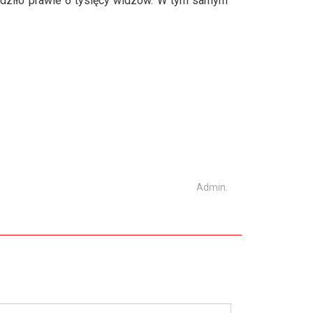
edziło prawie 6 tysięcy widzów. W tym samym
Admin.