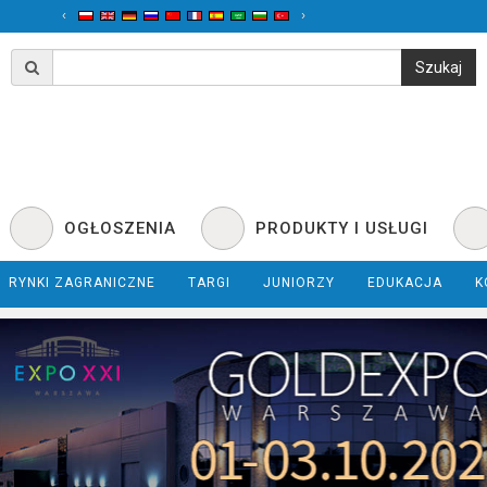
‹
›
OGŁOSZENIA
PRODUKTY I USŁUGI
RYNKI ZAGRANICZNE
TARGI
JUNIORZY
EDUKACJA
K