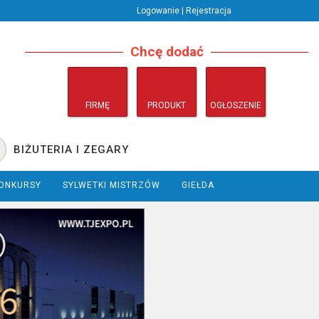
Logowanie | Rejestracja
Chcę dodać
FIRMĘ
PRODUKT
OGŁOSZENIE
BIŻUTERIA I ZEGARY
ONKURSY
SYLWETKI MISTRZÓW
GIEŁDA