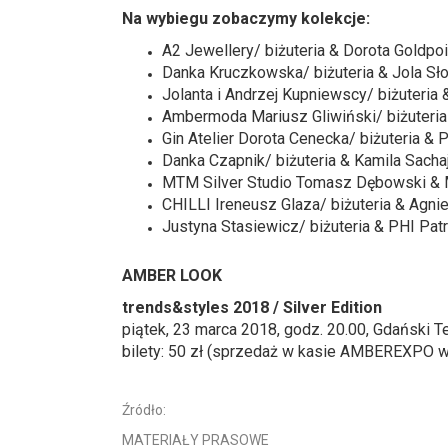
Na wybiegu zobaczymy kolekcje:
A2 Jewellery/ biżuteria & Dorota Goldpo
Danka Kruczkowska/ biżuteria & Jola Sło
Jolanta i Andrzej Kupniewscy/ biżuteria
Ambermoda Mariusz Gliwiński/ biżuteria 
Gin Atelier Dorota Cenecka/ biżuteria 
Danka Czapnik/ biżuteria & Kamila Sacha
MTM Silver Studio Tomasz Dębowski & Ma
CHILLI Ireneusz Glaza/ biżuteria & Agnie
Justyna Stasiewicz/ biżuteria & PHI Pat
AMBER LOOK
trends&styles 2018 / Silver Edition
piątek, 23 marca 2018, godz. 20.00, Gdański T
bilety: 50 zł (sprzedaż w kasie AMBEREXPO w
Źródło:
MATERIAŁY PRASOWE