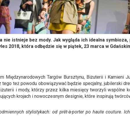
ria nie istnieje bez mody. Jak wygląda ich idealna symbioza
les 2018, która odbędzie się w piątek, 23 marca w Gdańsk
Międzynarodowych Targów Bursztynu, Biżuterii i Kamieni Jubi
z tego też powodu obowiązywać będzie specjalny, jubilerski dr
iżuterii i mody, którzy przez kilka miesięcy tworzyli wspólne 
jących krojach i nowoczesnym designie, które inspirują twórc
odmiennych stylistykach: od prêt-à-porter po haute couture. 