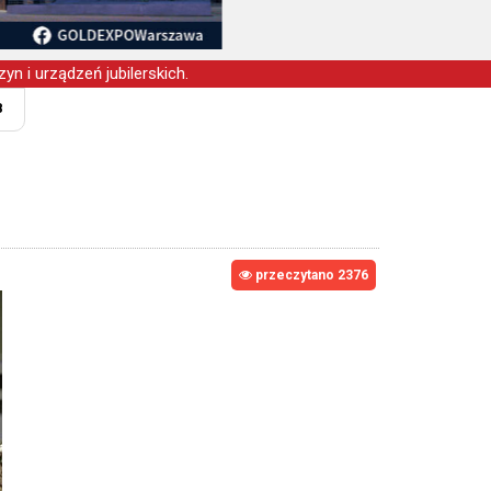
yn i urządzeń jubilerskich.
8
przeczytano 2376