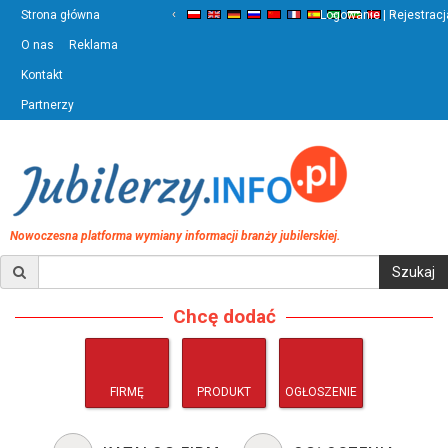
‹
›
Strona główna
Logowanie | Rejestracj
O nas
Reklama
Kontakt
Partnerzy
Nowoczesna platforma wymiany informacji branży jubilerskiej.
Chcę dodać
FIRMĘ
PRODUKT
OGŁOSZENIE