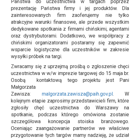
Państwa do uczestnictwa w targach poprzez
prezentację Państwa firmy i jej produktów. Dla
zainteresowanych firm zaoferujemy nie tylko
atrakcyjne warunki finansowe, ale przede wszystkim
dedykowane spotkania z firmami chińskimi, agentami
oraz dystrybutorami. Dodatkowo, we współpracy z
chińskimi organizatorami postaramy się zapewnić
wsparcie logistyczne dla uczestników w zakresie
wysyłki próbek na targi.
Zwracamy się z uprzejmą prośbą o zgłoszenie chęci
uczestnictwa w w/w imprezie targowej do 15 maja br.
Osobą kontaktową tego projektu jest Pani
Małgorzata
Zawisza:
malgorzata.zawisza@paih.gov.pl
. W
kolejnym etapie zaprosimy przedstawicieli firm, które
zgłosiły chęć uczestnictwa do Warszawy na
spotkanie, podczas którego omówiona zostanie
szczegółowa koncepcja stoiska branżowego.
Oceniając zaangażowanie partnerów we właściwe
przygotowanie tych targów mamy nadzieję, że udział