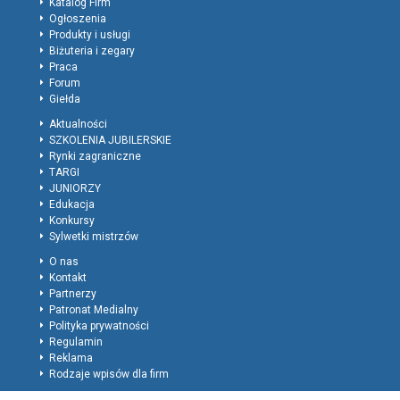
Katalog Firm
Ogłoszenia
Produkty i usługi
Biżuteria i zegary
Praca
Forum
Giełda
Aktualności
SZKOLENIA JUBILERSKIE
Rynki zagraniczne
TARGI
JUNIORZY
Edukacja
Konkursy
Sylwetki mistrzów
O nas
Kontakt
Partnerzy
Patronat Medialny
Polityka prywatności
Regulamin
Reklama
Rodzaje wpisów dla firm