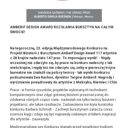
AMBERIF DESIGN AWARD ROZSŁAWIA BURSZTYN NA CAŁYM
ŚWIECIE!
Na tegoroczną, 23. edycję Międzynarodowego Konkursu na
Projekt Biżuterii z Bursztynem
Amberif Design Award
117 artystów
z 28 krajów nadesłało 147 prac. To imponujący wynik!
- Nigdy
wcześniej nie zdarzyło się, by prace na konkurs nadeszły z tak
wielu krajów, i nigdy też nie zdarzyło się, żeby w pierwszej trójce
laureatów nie znaleźli się polscy twórcy
- tak wyniki konkursu
podsumowała Ewa Rachoń, dyrektor Targów Amberif. Nagrody i
wyróżnienie powędrowały do artystów z Meksyku, Niemiec i Chin.
Prace - w formie rysunków, projektów wykonanych technikami
komputerowymi oraz zdjęć gotowej biżuterii przeznaczonej do
zdobienia różnych części ciała - nadesłali nie tylko twórcy biżuterii i
projektanci, ale także rzeźbiarze. Zadowolenia nie kryła kuratorka
konkursu Barbara Schmidt. - Zachwyt bursztynem zatacza coraz
szersze kręgi i zdaje się być naprawdę ciekawym źródłem inspiracji
dla artystów - zauważyła.
Międzynarodowe jury Konkursu stanęło przed wyjątkowo trudnym