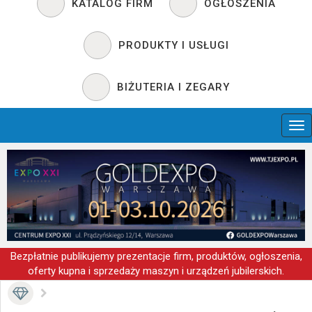
KATALOG FIRM
OGŁOSZENIA
PRODUKTY I USŁUGI
BIŻUTERIA I ZEGARY
Bezpłatnie publikujemy prezentacje firm, produktów, ogłoszenia,
oferty kupna i sprzedaży maszyn i urządzeń jubilerskich.