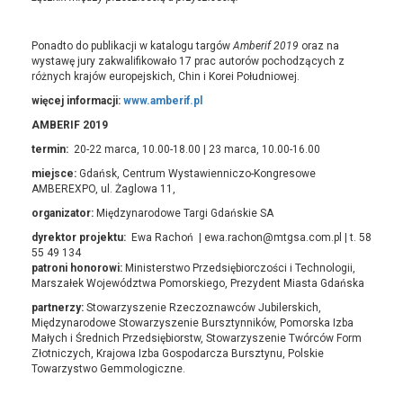
Ponadto do publikacji w katalogu targów
Amberif 2019
oraz na
wystawę jury zakwalifikowało 17 prac autorów pochodzących z
różnych krajów europejskich, Chin i Korei Południowej.
więcej informacji:
www.amberif.pl
AMBERIF 2019
termin:
20-22 marca, 10.00-18.00 | 23 marca, 10.00-16.00
miejsce:
Gdańsk, Centrum Wystawienniczo-Kongresowe
AMBEREXPO, ul. Żaglowa 11,
organizator:
Międzynarodowe Targi Gdańskie SA
dyrektor projektu:
Ewa Rachoń | ewa.rachon@mtgsa.com.pl | t. 58
55 49 134
patroni honorowi:
Ministerstwo Przedsiębiorczości i Technologii,
Marszałek Województwa Pomorskiego, Prezydent Miasta Gdańska
partnerzy:
Stowarzyszenie Rzeczoznawców Jubilerskich,
Międzynarodowe Stowarzyszenie Bursztynników, Pomorska Izba
Małych i Średnich Przedsiębiorstw, Stowarzyszenie Twórców Form
Złotniczych, Krajowa Izba Gospodarcza Bursztynu, Polskie
Towarzystwo Gemmologiczne.