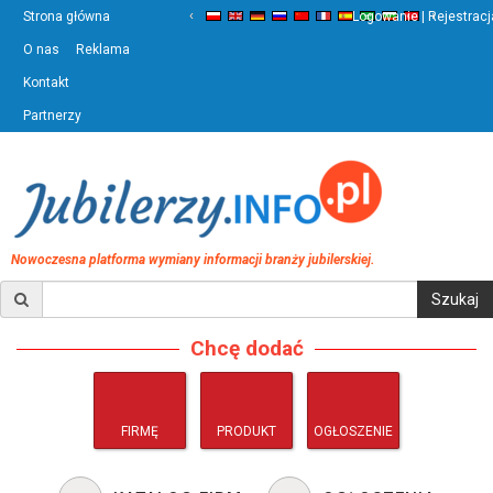
‹
›
Strona główna
Logowanie | Rejestracj
O nas
Reklama
Kontakt
Partnerzy
Nowoczesna platforma wymiany informacji branży jubilerskiej.
Chcę dodać
FIRMĘ
PRODUKT
OGŁOSZENIE