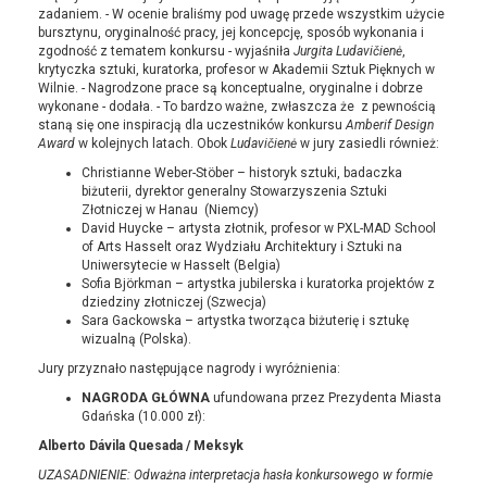
zadaniem. - W ocenie braliśmy pod uwagę przede wszystkim użycie
bursztynu, oryginalność pracy, jej koncepcję, sposób wykonania i
zgodność z tematem konkursu - wyjaśniła
Jurgita Ludavičienė
,
krytyczka sztuki, kuratorka, profesor w Akademii Sztuk Pięknych w
Wilnie. - Nagrodzone prace są konceptualne, oryginalne i dobrze
wykonane - dodała. - To bardzo ważne, zwłaszcza że z pewnością
staną się one inspiracją dla uczestników konkursu
Amberif Design
Award
w kolejnych latach. Obok
Ludavičienė
w jury zasiedli również:
Christianne Weber-Stöber – historyk sztuki, badaczka
biżuterii, dyrektor generalny Stowarzyszenia Sztuki
Złotniczej w Hanau (Niemcy)
David Huycke – artysta złotnik, profesor w PXL-MAD School
of Arts Hasselt oraz Wydziału Architektury i Sztuki na
Uniwersytecie w Hasselt (Belgia)
Sofia Björkman – artystka jubilerska i kuratorka projektów z
dziedziny złotniczej (Szwecja)
Sara Gackowska – artystka tworząca biżuterię i sztukę
wizualną (Polska).
Jury przyznało następujące nagrody i wyróżnienia:
NAGRODA GŁÓWNA
ufundowana przez Prezydenta Miasta
Gdańska (10.000 zł):
Alberto Dávila Quesada / Meksyk
UZASADNIENIE: Odważna interpretacja hasła konkursowego w formie