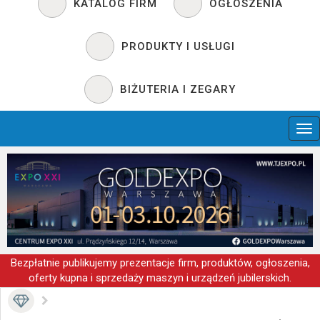
KATALOG FIRM
OGŁOSZENIA
PRODUKTY I USŁUGI
BIŻUTERIA I ZEGARY
Bezpłatnie publikujemy prezentacje firm, produktów, ogłoszenia,
oferty kupna i sprzedaży maszyn i urządzeń jubilerskich.