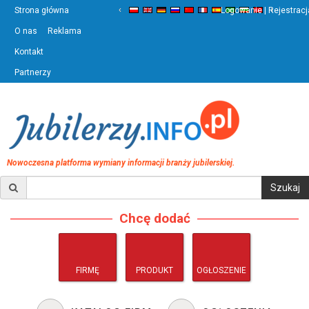
‹
›
Strona główna
Logowanie | Rejestracj
O nas
Reklama
Kontakt
Partnerzy
Nowoczesna platforma wymiany informacji branży jubilerskiej.
Chcę dodać
FIRMĘ
PRODUKT
OGŁOSZENIE