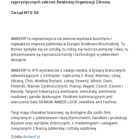
rygorystycznych zaleceń Światowej Organizacji Zdrowia.
Zarząd MTG SA
AMBERIF to najważniejsza na świecie wystawa bursztynu i
największa impreza jubilerska w Europie Środkowo-Wschodniej. Tu
biznes spotyka się ze sztuką, tu rodzą się twórcze pomysły i idee, tu
prezentowane są najnowsze trendy i technologie w jubilerskim
designie.
AMBERIF to 470 wystawców z całego świata, 6 tysięcy branżowych
odwiedzających z 54 krajów - najliczniej z: Rosji, Niemiec, Litwy,
Ukrainy, Chin, Wielkiej Brytanii, Łotwy, Szwecji, Włoch, Danii,
Finlandii, Stanów Zjednoczonych, Francji, Węgier, Czech, Estonii i
Kanady. Targom towarzyszą wernisaże, warsztaty, seminaria
naukowe i panele dyskusyjne. Punktem kulminacyjnym jest
wieczorna Gala GDAŃSK AMBER LOOK Jewellery and Fashion.
Targi mają charakter branżowy, są dostępne dla osób i firm
związanych z jubilerstwem i bursztynnictwem, handlem i produkcją
biżuterii oraz wyrobów złotniczych, z marketingiem i usługami
związanymi z branżą jubilerską i sztuką użytkową.
Zródło:
Amberif.pl