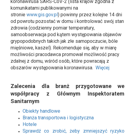
koronawirusa SARS-CoV-2 (lista krajów zgodna z
komunikatami publikowanymi na
stronie
www.gis.gov.pl
) powinny przez kolejne 14 dni
od powrotu pozostać w domu i kontrolować swój stan
zdrowia (codzienny pomiar temperatury,
samoobserwacja pod kątem występowania objawów
grypopodobnych takich jak złe samopoczucie, bóle
mięśniowe, kaszel). Rekomenduje się, aby w miarę
możliwości pracodawca promował możliwość pracy
zdalnej z domu, wśród osób, które powracają z
obszarów występowania koronawirusa.
Więcej
Zalecenia dla branż przygotowane we
współpracy z Głównym Inspektoratem
Sanitarnym
Obiekty handlowe
Branża transportowa i logistyczna
Hotele
Sprawdź co zrobić, żeby zmniejszyć ryzyko