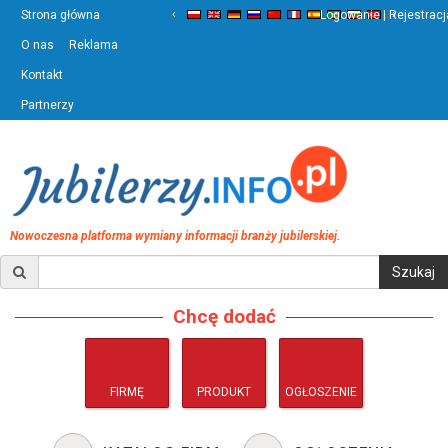
‹
›
Strona główna
Logowanie | Rejestracj
O nas
Reklama
Kontakt
Partnerzy
Nowoczesna platforma wymiany informacji branży jubilerskiej.
Chcę dodać
FIRMĘ
PRODUKT
OGŁOSZENIE