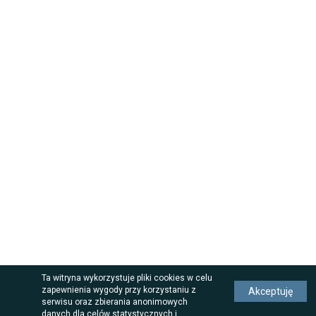
Ta witryna wykorzystuje pliki cookies w celu
zapewnienia wygody przy korzystaniu z
Akceptuję
serwisu oraz zbierania anonimowych
danych dla celów statystycznych i