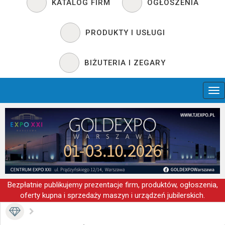
KATALOG FIRM
OGŁOSZENIA
PRODUKTY I USŁUGI
BIŻUTERIA I ZEGARY
Bezpłatnie publikujemy prezentacje firm, produktów, ogłoszenia,
oferty kupna i sprzedaży maszyn i urządzeń jubilerskich.