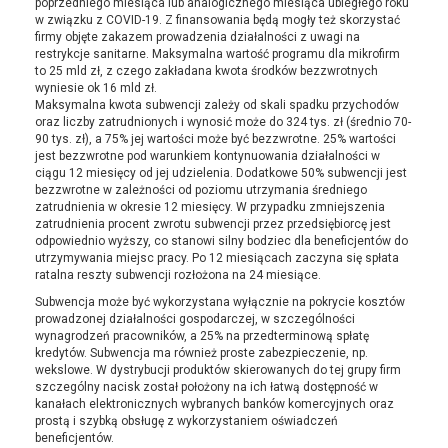
poprzedniego miesiąca lub analogicznego miesiąca ubiegłego roku
w związku z COVID-19. Z finansowania będą mogły też skorzystać
firmy objęte zakazem prowadzenia działalności z uwagi na
restrykcje sanitarne. Maksymalna wartość programu dla mikrofirm
to 25 mld zł, z czego zakładana kwota środków bezzwrotnych
wyniesie ok 16 mld zł.
Maksymalna kwota subwencji zależy od skali spadku przychodów
oraz liczby zatrudnionych i wynosić może do 324 tys. zł (średnio 70-
90 tys. zł), a 75% jej wartości może być bezzwrotne. 25% wartości
jest bezzwrotne pod warunkiem kontynuowania działalności w
ciągu 12 miesięcy od jej udzielenia. Dodatkowe 50% subwencji jest
bezzwrotne w zależności od poziomu utrzymania średniego
zatrudnienia w okresie 12 miesięcy. W przypadku zmniejszenia
zatrudnienia procent zwrotu subwencji przez przedsiębiorcę jest
odpowiednio wyższy, co stanowi silny bodziec dla beneficjentów do
utrzymywania miejsc pracy. Po 12 miesiącach zaczyna się spłata
ratalna reszty subwencji rozłożona na 24 miesiące.
Subwencja może być wykorzystana wyłącznie na pokrycie kosztów
prowadzonej działalności gospodarczej, w szczególności
wynagrodzeń pracowników, a 25% na przedterminową spłatę
kredytów. Subwencja ma również proste zabezpieczenie, np.
wekslowe. W dystrybucji produktów skierowanych do tej grupy firm
szczególny nacisk został położony na ich łatwą dostępność w
kanałach elektronicznych wybranych banków komercyjnych oraz
prostą i szybką obsługę z wykorzystaniem oświadczeń
beneficjentów.