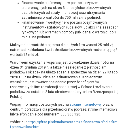
Finansowanie preferencyjne w postaci pożyczek
preferencyjnych na okres 3 lat częściowo bezzwrotnych i
uzależnionych od straty finansowej oraz utrzymania
zatrudnienia o wartości do 750 mln zł na podmiot.
Finansowanie inwestycyjne w postaci obejmowanych
instrumentów kapitałowych (udziałów lub akcji) na zasadach
rynkowych lub w ramach pomocy publicznej o wartości do 1
mld zł na podmiot.
Maksymalna wartość programu dla dużych firm wynosi 25 mld zł,
natomiast zakładana kwota środków bezzwrotnych może osiągnąć
wartość 12 mld zł.
Warunkiem uzyskania wsparcia jest prowadzenie działalności na
dzień 31 grudnia 2019 r., a także niezaleganie z płatnościami
podatków i składek na ubezpieczenia społeczne na dzień 29 lutego
2020 r. lub na dzień udzielenia finansowania. Koniecznym
warunkiem jest również posiadanie przez beneficjentów
rzeczywistych firm rezydencji podatkowej w Polsce i rozliczanie
podatków za ostatnie 2 lata obrotowe na terytorium Rzeczpospolitej
Polskiej.
Więcej informacji dostępnych jest na
stronie internetowej
oraz w
centrum doradztwa dla przedsiębiorstw poprzez stronę internetową
lub telefonicznie pod numerem 800 800 120.
żródło:PFR
https://pfrsa.pl/aktualnosci/tarcza-finansowa-pfr-dla-firm-
i-pracownikow.html