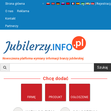
‹
›
Strona główna
Logowanie | Rejestracj
O nas
Reklama
Kontakt
Partnerzy
Nowoczesna platforma wymiany informacji branży jubilerskiej.
Chcę dodać
FIRMĘ
PRODUKT
OGŁOSZENIE