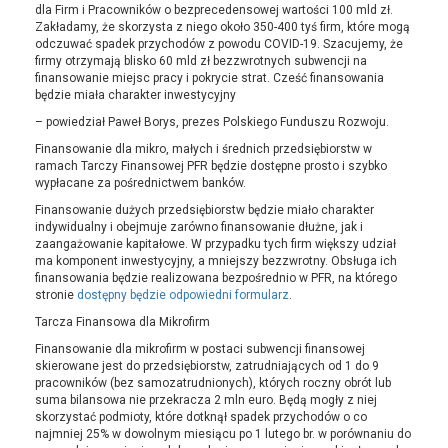
dla Firm i Pracowników o bezprecedensowej wartości 100 mld zł.
Zakładamy, że skorzysta z niego około 350-400 tyś firm, które mogą
odczuwać spadek przychodów z powodu COVID-19. Szacujemy, że
firmy otrzymają blisko 60 mld zł bezzwrotnych subwencji na
finansowanie miejsc pracy i pokrycie strat. Cześć finansowania
będzie miała charakter inwestycyjny
– powiedział Paweł Borys, prezes Polskiego Funduszu Rozwoju.
Finansowanie dla mikro, małych i średnich przedsiębiorstw w
ramach Tarczy Finansowej PFR będzie dostępne prosto i szybko
wypłacane za pośrednictwem banków.
Finansowanie dużych przedsiębiorstw będzie miało charakter
indywidualny i obejmuje zarówno finansowanie dłużne, jak i
zaangażowanie kapitałowe. W przypadku tych firm większy udział
ma komponent inwestycyjny, a mniejszy bezzwrotny. Obsługa ich
finansowania będzie realizowana bezpośrednio w PFR, na którego
stronie
dostępny będzie odpowiedni formularz
.
Tarcza Finansowa dla Mikrofirm
Finansowanie dla mikrofirm w postaci subwencji finansowej
skierowane jest do przedsiębiorstw, zatrudniających od 1 do 9
pracowników (bez samozatrudnionych), których roczny obrót lub
suma bilansowa nie przekracza 2 mln euro. Będą mogły z niej
skorzystać podmioty, które dotknął spadek przychodów o co
najmniej 25% w dowolnym miesiącu po 1 lutego br. w porównaniu do