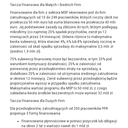
Tarcza Finansowa dla Małych i Średnich Firm
Finansowanie dla firm z sektora MŚP skierowane jest do firm
zatrudniających od 10 do 249 pracowników, których roczny obrót nie
przekracza 50 mln euro lub suma bilansowa nie przekracza 43 mln
euro. Jej podstawowe zasady są zbliżone do tych, którym podlegają
mikrofirmy (co najmniej 25% spadek przychodów, zwrot po 12
miesiącach przez 24 miesiące). Główne różnice to maksymalna
kwota subwencji, która stanowi 4%, 6% lub 8% sprzedaży rocznej w
zależności od skali spadku sprzedaży do maksymalnie 3,5 mln zł
(średnio 1,9 mln zł).
75% subwencji finansowej może być bezzwrotne, w tym 25% pod
warunkiem kontynuacji działalności, 25% w zależności od
poniesionej przez przedsiębiorstwo straty na sprzedaży, a
dodatkowo 25% w zależności od utrzymania średniego zatrudnienia
w okresie 12 miesięcy. Zwrot subwencji przez przedsiębiorcę będzie
proporcjonalnie wyższy w przypadku spadku zatrudnienia.
Maksymalna wartość programu dla MŚP to 50 mld zł, z czego
zakładana kwota środków bezzwrotnych może wynieść 32 mld zł.
Tarcza Finansowa dla Dużych Firm
Dla przedsiębiorstw, zatrudniających od 250 pracowników PFR
proponuje 3 formy finansowania:
Finansowanie płynnościowe w postaci pożyczek lub obligacji
na okres 2 lat o wartości nawet do 1 mld zł.