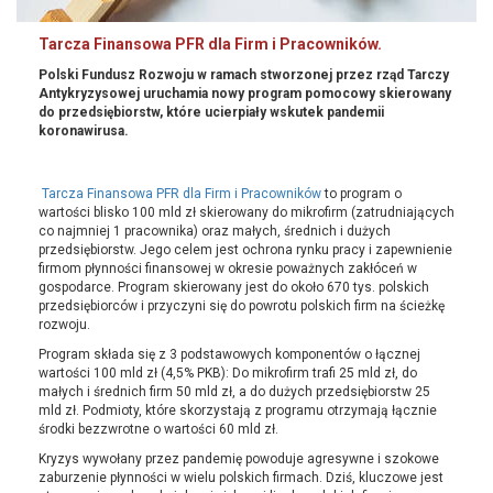
Tarcza Finansowa PFR dla Firm i Pracowników.
Polski Fundusz Rozwoju w ramach stworzonej przez rząd Tarczy
Antykryzysowej uruchamia nowy program pomocowy skierowany
do przedsiębiorstw, które ucierpiały wskutek pandemii
koronawirusa.
Tarcza Finansowa PFR dla Firm i Pracowników
to program o
wartości blisko 100 mld zł skierowany do mikrofirm (zatrudniających
co najmniej 1 pracownika) oraz małych, średnich i dużych
przedsiębiorstw. Jego celem jest ochrona rynku pracy i zapewnienie
firmom płynności finansowej w okresie poważnych zakłóceń w
gospodarce. Program skierowany jest do około 670 tys. polskich
przedsiębiorców i przyczyni się do powrotu polskich firm na ścieżkę
rozwoju.
Program składa się z 3 podstawowych komponentów o łącznej
wartości 100 mld zł (4,5% PKB): Do mikrofirm trafi 25 mld zł, do
małych i średnich firm 50 mld zł, a do dużych przedsiębiorstw 25
mld zł. Podmioty, które skorzystają z programu otrzymają łącznie
środki bezzwrotne o wartości 60 mld zł.
Kryzys wywołany przez pandemię powoduje agresywne i szokowe
zaburzenie płynności w wielu polskich firmach. Dziś, kluczowe jest