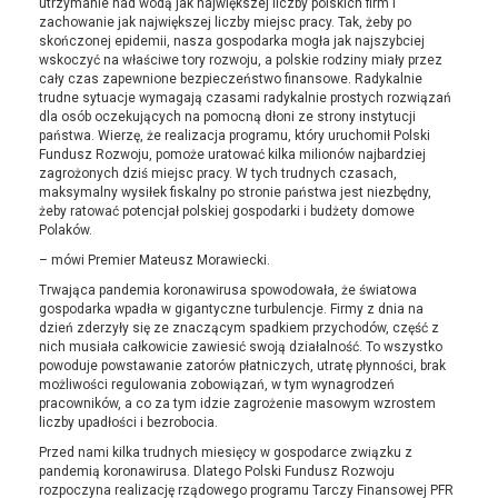
utrzymanie nad wodą jak największej liczby polskich firm i
zachowanie jak największej liczby miejsc pracy. Tak, żeby po
skończonej epidemii, nasza gospodarka mogła jak najszybciej
wskoczyć na właściwe tory rozwoju, a polskie rodziny miały przez
cały czas zapewnione bezpieczeństwo finansowe. Radykalnie
trudne sytuacje wymagają czasami radykalnie prostych rozwiązań
dla osób oczekujących na pomocną dłoni ze strony instytucji
państwa. Wierzę, że realizacja programu, który uruchomił Polski
Fundusz Rozwoju, pomoże uratować kilka milionów najbardziej
zagrożonych dziś miejsc pracy. W tych trudnych czasach,
maksymalny wysiłek fiskalny po stronie państwa jest niezbędny,
żeby ratować potencjał polskiej gospodarki i budżety domowe
Polaków.
– mówi Premier Mateusz Morawiecki.
Trwająca pandemia koronawirusa spowodowała, że światowa
gospodarka wpadła w gigantyczne turbulencje. Firmy z dnia na
dzień zderzyły się ze znaczącym spadkiem przychodów, część z
nich musiała całkowicie zawiesić swoją działalność. To wszystko
powoduje powstawanie zatorów płatniczych, utratę płynności, brak
możliwości regulowania zobowiązań, w tym wynagrodzeń
pracowników, a co za tym idzie zagrożenie masowym wzrostem
liczby upadłości i bezrobocia.
Przed nami kilka trudnych miesięcy w gospodarce związku z
pandemią koronawirusa. Dlatego Polski Fundusz Rozwoju
rozpoczyna realizację rządowego programu Tarczy Finansowej PFR