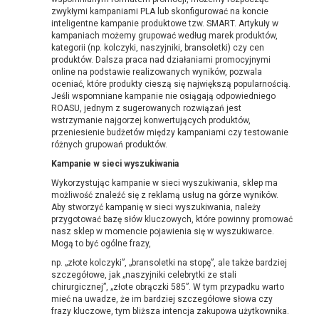
zwykłymi kampaniami PLA lub skonfigurować na koncie
inteligentne kampanie produktowe tzw. SMART. Artykuły w
kampaniach możemy grupować według marek produktów,
kategorii (np. kolczyki, naszyjniki, bransoletki) czy cen
produktów. Dalsza praca nad działaniami promocyjnymi
online na podstawie realizowanych wyników, pozwala
oceniać, które produkty cieszą się największą popularnością.
Jeśli wspomniane kampanie nie osiągają odpowiedniego
ROASU, jednym z sugerowanych rozwiązań jest
wstrzymanie najgorzej konwertujących produktów,
przeniesienie budżetów między kampaniami czy testowanie
różnych grupowań produktów.
Kampanie w sieci wyszukiwania
Wykorzystując kampanie w sieci wyszukiwania, sklep ma
możliwość znaleźć się z reklamą usług na górze wyników.
Aby stworzyć kampanię w sieci wyszukiwania, należy
przygotować bazę słów kluczowych, które powinny promować
nasz sklep w momencie pojawienia się w wyszukiwarce.
Mogą to być ogólne frazy,
np. „złote kolczyki”, „bransoletki na stopę”, ale także bardziej
szczegółowe, jak „naszyjniki celebrytki ze stali
chirurgicznej”, „złote obrączki 585”. W tym przypadku warto
mieć na uwadze, że im bardziej szczegółowe słowa czy
frazy kluczowe, tym bliższa intencja zakupowa użytkownika.