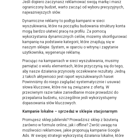
Jeśli dopiero zaczynasz reklamować swoją markę i masz
ograniczony budżet, warto zacząć od wyboru precyzyjnych,
najważniejszych słów.
Dynamiczne reklamy to podtyp kampanii w sieci
wyszukiwania, które na początku budowania struktury konta
mogą bardzo ułatwić pracę na profilu. Za pomocą
wykorzystania dynamicznych celów, możemy skonfigurować
kampanię na podstawie kategorii, które znajdują się w
naszym sklepie. System, w oparciu o witrynę i zapytanie
użytkownika, wygeneruje reklamę.
Pracując na kampaniach w sieci wyszukiwania, musimy
pamiętać o wielu elementach, które przyczynią się do tego,
aby nasze działania przynosiły oczekiwane rezultaty. Jedną
z takich aktywności jest raport wyszukiwanych haseł.
Powinniśmy do niego zaglądać systematycznie i usuwać
słowa kluczowe, które nie są związane z ofertą. W
przeciwnym razie takie zaniedbanie może prowadzić do
przepalania budżetu, szczególnie jeśli wykorzystujemy
dopasowania słów kluczowych.
Kampanie lokalne – sprzedaż w sklepie stacjonarnym
Promujesz sklep jubilerski? Prowadzisz sklep z biżuterią
zarówno w formule online, jak i offline? Zwróć uwagę na
możliwości reklamowe, jakie proponują kampanie Google
Ads. W swojej strategii wykorzystaj działania lokalne, które