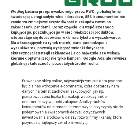
Według badania przeprowadzonego przez PWC, globalną firmę
świadczącą usługi audytorskie i doradcze, 85% konsumentów nie
zamierza zmniejszyć częstotliwości e-zakupów nawet po
zakończeniu pandemii. Coraz częściej dla współczesnego
kupującego, poszukującego w sieci większości produktów,
istotna staje się dopasowana reklama artykułu w wyszukiwarce.
Dla wkraczających na rynek marek, dane pochodzące z
wyszukiwarek, pozwolą wyciągnąć wnioski dotyczące
skuteczności strategii reklamowej, a co najważniejsze wskażą
kierunek optymalizacji nie tylko kampanii Google Ads, ale również
globalnej skuteczności pozostałych źródeł ruchu.
Prowadząc sklep online, najważniejszym punktem powinno
być dla nas wdrożenie e-commerce, które dostarczy nam
danych na temat zachowań zakupowych, jak np.
przeprowadzona liczba transakcji, współczynnik e-
commerce czy wartość zakupów. Analizy ruchów
konsumentów na stronach internetowych przyczynią się do
podejmowania świadomych decyzji dotyczących
inwestowania środków w dalszy rozwój firmy i kanały, które
przynoszą najlepszy zwrot z inwestycji.