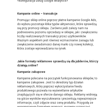
<konfiguracja usług Google Analytics>
Kampanie online – transakcje
Promując sklep online poprzez płatne kampanie Google Ads,
do wyboru pozostaje klika typów aktywności, które sprawdzą
się przy promocji sklepu. Zarówno jeśli zależy nam na
podniesieniu poziomu sprzedaży w sklepie, jak i zwiększeniu
liczby realizowanych transakcji przez użytkowników.
Ważnym aspektem jest również wzmacnianie zasięgu lub
zwiększenie świadomości danej marki czy nowej kolekcji,
która zostaje wprowadzana na rynek.
Jakie formaty reklamowe sprawdzą się dla jubilerów, którzy
działają online?
Kampanie zakupowe
Kampanie polecane na początek funkcjonowania sklepów, to
kampanie zakupowe. Jest to określony typ działań
reklamowych, który poprzez wykorzystanie feedu
produktowego pozwala na wyświetlanie artykułów
znajdujących się w ofercie danego sklepu. Reklamy widnieją
na górze wyników wyszukiwania i prezentują najważniejsze
informacje, czyli zdjęcie oraz cenę produktu. Przygodę ze
wspomnianym formatem promocji, możemy rozpocząć