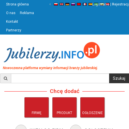
‹
›
Strona główna
Logowanie | Rejestracj
O nas
Reklama
Kontakt
Partnerzy
Nowoczesna platforma wymiany informacji branży jubilerskiej.
Chcę dodać
FIRMĘ
PRODUKT
OGŁOSZENIE