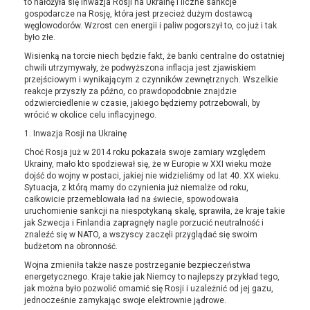
to nałożyła się inwazja Rosji na Ukrainę i liczne sankcje
gospodarcze na Rosję, która jest przecież dużym dostawcą
węglowodorów. Wzrost cen energii i paliw pogorszył to, co już i tak
było złe.
Wisienką na torcie niech będzie fakt, że banki centralne do ostatniej
chwili utrzymywały, że podwyższona inflacja jest zjawiskiem
przejściowym i wynikającym z czynników zewnętrznych. Wszelkie
reakcje przyszły za późno, co prawdopodobnie znajdzie
odzwierciedlenie w czasie, jakiego będziemy potrzebowali, by
wrócić w okolice celu inflacyjnego.
1. Inwazja Rosji na Ukrainę
Choć Rosja już w 2014 roku pokazała swoje zamiary względem
Ukrainy, mało kto spodziewał się, że w Europie w XXI wieku może
dojść do wojny w postaci, jakiej nie widzieliśmy od lat 40. XX wieku.
Sytuacja, z którą mamy do czynienia już niemalże od roku,
całkowicie przemeblowała ład na świecie, spowodowała
uruchomienie sankcji na niespotykaną skalę, sprawiła, że kraje takie
jak Szwecja i Finlandia zapragnęły nagle porzucić neutralność i
znaleźć się w NATO, a wszyscy zaczęli przyglądać się swoim
budżetom na obronność.
Wojna zmieniła także nasze postrzeganie bezpieczeństwa
energetycznego. Kraje takie jak Niemcy to najlepszy przykład tego,
jak można było pozwolić omamić się Rosji i uzależnić od jej gazu,
jednocześnie zamykając swoje elektrownie jądrowe.