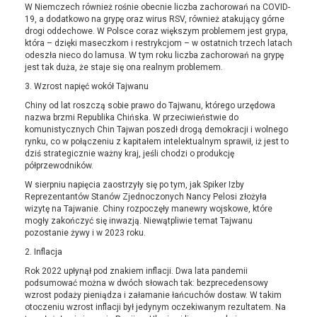
W Niemczech również rośnie obecnie liczba zachorowań na COVID-
19, a dodatkowo na grypę oraz wirus RSV, również atakujący górne
drogi oddechowe. W Polsce coraz większym problemem jest grypa,
która – dzięki maseczkom i restrykcjom – w ostatnich trzech latach
odeszła nieco do lamusa. W tym roku liczba zachorowań na grypę
jest tak duża, że staje się ona realnym problemem.
3. Wzrost napięć wokół Tajwanu
Chiny od lat roszczą sobie prawo do Tajwanu, którego urzędowa
nazwa brzmi Republika Chińska. W przeciwieństwie do
komunistycznych Chin Tajwan poszedł drogą demokracji i wolnego
rynku, co w połączeniu z kapitałem intelektualnym sprawił, iż jest to
dziś strategicznie ważny kraj, jeśli chodzi o produkcję
półprzewodników.
W sierpniu napięcia zaostrzyły się po tym, jak Spiker Izby
Reprezentantów Stanów Zjednoczonych Nancy Pelosi złożyła
wizytę na Tajwanie. Chiny rozpoczęły manewry wojskowe, które
mogły zakończyć się inwazją. Niewątpliwie temat Tajwanu
pozostanie żywy i w 2023 roku.
2. Inflacja
Rok 2022 upłynął pod znakiem inflacji. Dwa lata pandemii
podsumować można w dwóch słowach tak: bezprecedensowy
wzrost podaży pieniądza i załamanie łańcuchów dostaw. W takim
otoczeniu wzrost inflacji był jedynym oczekiwanym rezultatem. Na