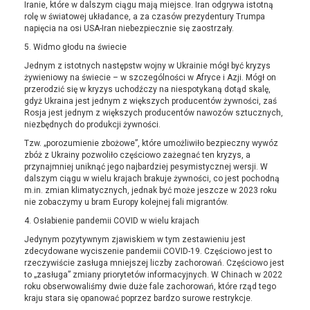
Iranie, które w dalszym ciągu mają miejsce. Iran odgrywa istotną
rolę w światowej układance, a za czasów prezydentury Trumpa
napięcia na osi USA-Iran niebezpiecznie się zaostrzały.
5. Widmo głodu na świecie
Jednym z istotnych następstw wojny w Ukrainie mógł być kryzys
żywieniowy na świecie – w szczególności w Afryce i Azji. Mógł on
przerodzić się w kryzys uchodźczy na niespotykaną dotąd skalę,
gdyż Ukraina jest jednym z większych producentów żywności, zaś
Rosja jest jednym z większych producentów nawozów sztucznych,
niezbędnych do produkcji żywności.
Tzw. „porozumienie zbożowe”, które umożliwiło bezpieczny wywóz
zbóż z Ukrainy pozwoliło częściowo zażegnać ten kryzys, a
przynajmniej uniknąć jego najbardziej pesymistycznej wersji. W
dalszym ciągu w wielu krajach brakuje żywności, co jest pochodną
m.in. zmian klimatycznych, jednak być może jeszcze w 2023 roku
nie zobaczymy u bram Europy kolejnej fali migrantów.
4. Osłabienie pandemii COVID w wielu krajach
Jedynym pozytywnym zjawiskiem w tym zestawieniu jest
zdecydowane wyciszenie pandemii COVID-19. Częściowo jest to
rzeczywiście zasługa mniejszej liczby zachorowań. Częściowo jest
to „zasługa” zmiany priorytetów informacyjnych. W Chinach w 2022
roku obserwowaliśmy dwie duże fale zachorowań, które rząd tego
kraju stara się opanować poprzez bardzo surowe restrykcje.