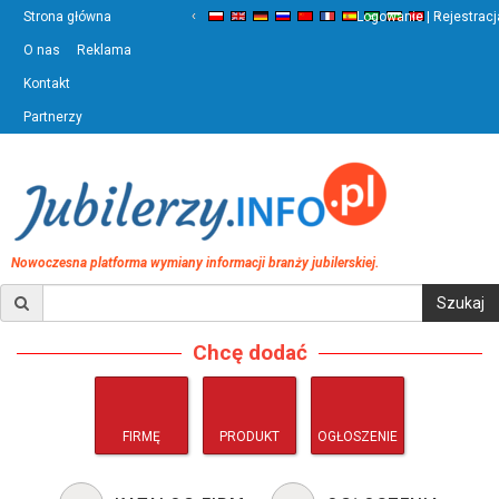
‹
›
Strona główna
Logowanie | Rejestracj
O nas
Reklama
Kontakt
Partnerzy
Nowoczesna platforma wymiany informacji branży jubilerskiej.
Chcę dodać
FIRMĘ
PRODUKT
OGŁOSZENIE