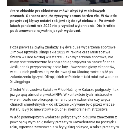
Stare chińskie przekleństwo mówi: obyś żył w ciekawych
czasach. Oznacza ono, że życzymy komuś bardzo źle. W świetle
powyższej klątwy ostatni rok jawi się dosyć ciekawie. Po dwóch
latach pandemii rok 2022 nie przyniósł wytchnienia. Oto krótkie
podsumowanie najważniejszych wydarzeń
.
Poza pierwszą piątką znalazły się dwa duże wydarzenia sportowe –
Zimowe Igrzyska Olimpijskie 2022 w Pekinie oraz Mistrzostwa
Świata w Piłce Nożnej w Katarze. Jako wydarzenia sportowe, nie
miały one teoretycznie bezpośredniego wpływu na nasze finanse.
Jeśli jednak przypomnimy sobie luty i ówczesne głosy ekspertów,
wielu z nich podkreślało, że do inwazji na Ukrainę może dojść po
zakończeniu Igrzysk Olimpijskich w Pekinie – taki miał być warunek
Xi Jingpinga.
Z kolei Mistrzostwa Świata w Piłce Nożnej w Katarze podgrzały i tak
już gorącą atmosferę wokół FIFA. W kontekście tych mistrzostw
wiele mówiło się o korupcji, łamaniu praw człowieka czy wręcz
ofiarach śmiertelnych – co skrzętnie ukrywane było przez władze
Kataru. Były to niewątpliwie brudne i niemoralne mistrzostwa.
Wśród pomniejszych wydarzeń politycznych o dużym znaczeniu z
pewnością wymienić należy protesty w Kazachstanie na początku
roku, ogromne zawirowania w brytyjskiej polityce, a także protesty w