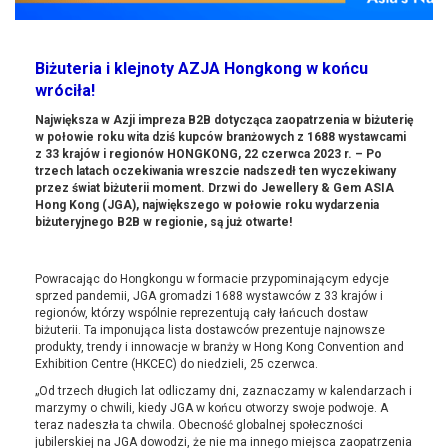
Biżuteria i klejnoty AZJA Hongkong w końcu
wróciła!
Największa w Azji impreza B2B dotycząca zaopatrzenia w biżuterię
w połowie roku wita dziś kupców branżowych z 1688 wystawcami
z 33 krajów i regionów HONGKONG, 22 czerwca 2023 r. – Po
trzech latach oczekiwania wreszcie nadszedł ten wyczekiwany
przez świat biżuterii moment. Drzwi do Jewellery & Gem ASIA
Hong Kong (JGA), największego w połowie roku wydarzenia
biżuteryjnego B2B w regionie, są już otwarte!
Powracając do Hongkongu w formacie przypominającym edycje
sprzed pandemii, JGA gromadzi 1688 wystawców z 33 krajów i
regionów, którzy wspólnie reprezentują cały łańcuch dostaw
biżuterii. Ta imponująca lista dostawców prezentuje najnowsze
produkty, trendy i innowacje w branży w Hong Kong Convention and
Exhibition Centre (HKCEC) do niedzieli, 25 czerwca.
„Od trzech długich lat odliczamy dni, zaznaczamy w kalendarzach i
marzymy o chwili, kiedy JGA w końcu otworzy swoje podwoje. A
teraz nadeszła ta chwila. Obecność globalnej społeczności
jubilerskiej na JGA dowodzi, że nie ma innego miejsca zaopatrzenia