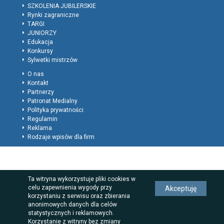
SZKOLENIA JUBILERSKIE
Rynki zagraniczne
TARGI
JUNIORZY
Edukacja
Konkursy
Sylwetki mistrzów
O nas
Kontakt
Partnerzy
Patronat Medialny
Polityka prywatności
Regulamin
Reklama
Rodzaje wpisów dla firm
Ta witryna wykorzystuje pliki cookies w
celu zapewnienia wygody przy
Akceptuję
korzystaniu z serwisu oraz zbierania
anonimowych danych dla celów
statystycznych i reklamowych.
Korzystanie z witryny bez zmiany