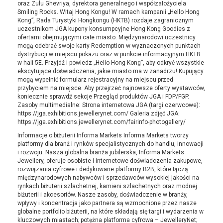
oraz Zulu Ghevriya, dyrektora generalnego i współzałożyciela
Smiling Rocks. Witaj Hong Kongu! W ramach kampanii „Hello Hong
Kong”, Rada Turystyki Hongkongu (HKTB) rozdaje zagranicznym
uczestnikom JGA kupony konsumpcyjne Hong Kong Goodies z
ofertami obejmującymi całe miasto. Międzynarodowi uczestnicy
mogą odebrać swoje karty Redemption w wyznaczonych punktach
dystrybucji w miejscu pokazu oraz w punkcie informacyjnym HKTB
w hali 5E. Przyjdź i powiedz „Hello Hong Kong”, aby odkryć wszystkie
ekscytujące doświadczenia, jakie miasto ma w zanadrzu! Kupujący
mogą wypełnić formularz rejestracyjny na miejscu przed
przybyciem na miejsce. Aby przejrzeć najnowsze oferty wystawców,
koniecznie sprawdź sekcje Przegląd produktów JGA i FDP/FGP.
Zasoby multimedialne: Strona internetowa JGA (targi czerwcowe):
https://jga.exhibitions.jewellerynet.com/ Galeria zdjęć JGA:
https://jga.exhibitions.jewellerynet.com/fairinfo-photogallery/
Informacje o biżuterii Informa Markets Informa Markets tworzy
platformy dla branż i rynków specjalistycznych do handlu, innowacji
i rozwoju. Nasza globalna branża jubilerska, Informa Markets
Jewellery, oferuje osobiste i internetowe doświadczenia zakupowe,
rozwiązania cyfrowe i dedykowane platformy B2B, które łączą
międzynarodowych nabywców i sprzedawców wysokiej jakości na
rynkach biżuterii szlachetnej, kamieni szlachetnych oraz modnej
biżuterii i akcesoriów. Nasze zasoby, doświadczenie w branży,
wpływy i koncentracja jako partnera są wzmocnione przez nasze
globalne portfolio biżuterii, na które składają się targi i wydarzenia w
kluczowych miastach; potężna platforma cyfrowa – JewelleryNet;