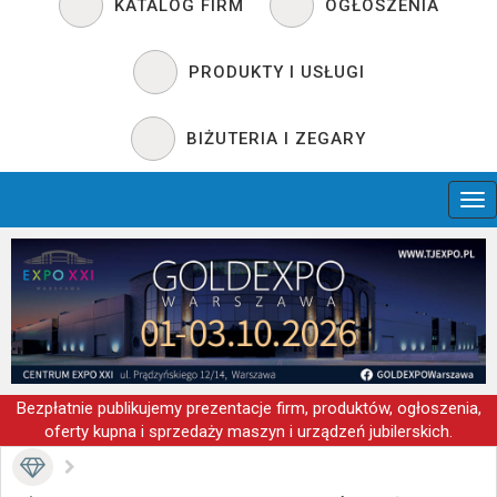
KATALOG FIRM
OGŁOSZENIA
PRODUKTY I USŁUGI
BIŻUTERIA I ZEGARY
Bezpłatnie publikujemy prezentacje firm, produktów, ogłoszenia,
oferty kupna i sprzedaży maszyn i urządzeń jubilerskich.