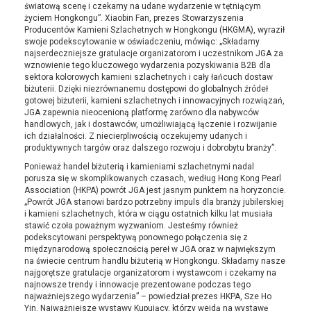
światową scenę i czekamy na udane wydarzenie w tętniącym
życiem Hongkongu”. Xiaobin Fan, prezes Stowarzyszenia
Producentów Kamieni Szlachetnych w Hongkongu (HKGMA), wyraził
swoje podekscytowanie w oświadczeniu, mówiąc: „Składamy
najserdeczniejsze gratulacje organizatorom i uczestnikom JGA za
wznowienie tego kluczowego wydarzenia pozyskiwania B2B dla
sektora kolorowych kamieni szlachetnych i cały łańcuch dostaw
biżuterii. Dzięki niezrównanemu dostępowi do globalnych źródeł
gotowej biżuterii, kamieni szlachetnych i innowacyjnych rozwiązań,
JGA zapewnia nieocenioną platformę zarówno dla nabywców
handlowych, jak i dostawców, umożliwiającą łączenie i rozwijanie
ich działalności. Z niecierpliwością oczekujemy udanych i
produktywnych targów oraz dalszego rozwoju i dobrobytu branży”.
Ponieważ handel biżuterią i kamieniami szlachetnymi nadal
porusza się w skomplikowanych czasach, według Hong Kong Pearl
Association (HKPA) powrót JGA jest jasnym punktem na horyzoncie.
„Powrót JGA stanowi bardzo potrzebny impuls dla branży jubilerskiej
i kamieni szlachetnych, która w ciągu ostatnich kilku lat musiała
stawić czoła poważnym wyzwaniom. Jesteśmy również
podekscytowani perspektywą ponownego połączenia się z
międzynarodową społecznością pereł w JGA oraz w największym
na świecie centrum handlu biżuterią w Hongkongu. Składamy nasze
najgorętsze gratulacje organizatorom i wystawcom i czekamy na
najnowsze trendy i innowacje prezentowane podczas tego
najważniejszego wydarzenia” – powiedział prezes HKPA, Sze Ho
Yin. Najważniejsze wystawy Kupujący, którzy wejdą na wystawę