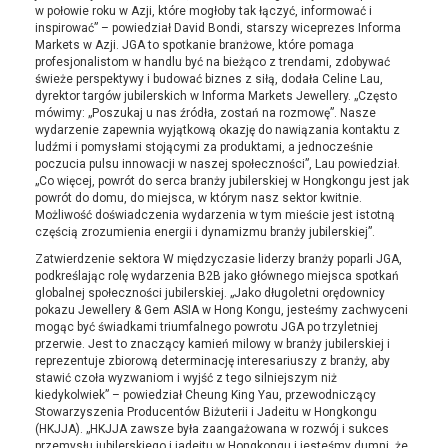
w połowie roku w Azji, które mogłoby tak łączyć, informować i
inspirować” – powiedział David Bondi, starszy wiceprezes Informa
Markets w Azji. JGA to spotkanie branżowe, które pomaga
profesjonalistom w handlu być na bieżąco z trendami, zdobywać
świeże perspektywy i budować biznes z siłą, dodała Celine Lau,
dyrektor targów jubilerskich w Informa Markets Jewellery. „Często
mówimy: „Poszukaj u nas źródła, zostań na rozmowę”. Nasze
wydarzenie zapewnia wyjątkową okazję do nawiązania kontaktu z
ludźmi i pomysłami stojącymi za produktami, a jednocześnie
poczucia pulsu innowacji w naszej społeczności”, Lau powiedział.
„Co więcej, powrót do serca branży jubilerskiej w Hongkongu jest jak
powrót do domu, do miejsca, w którym nasz sektor kwitnie.
Możliwość doświadczenia wydarzenia w tym mieście jest istotną
częścią zrozumienia energii i dynamizmu branży jubilerskiej”.
Zatwierdzenie sektora W międzyczasie liderzy branży poparli JGA,
podkreślając rolę wydarzenia B2B jako głównego miejsca spotkań
globalnej społeczności jubilerskiej. „Jako długoletni orędownicy
pokazu Jewellery & Gem ASIA w Hong Kongu, jesteśmy zachwyceni
mogąc być świadkami triumfalnego powrotu JGA po trzyletniej
przerwie. Jest to znaczący kamień milowy w branży jubilerskiej i
reprezentuje zbiorową determinację interesariuszy z branży, aby
stawić czoła wyzwaniom i wyjść z tego silniejszym niż
kiedykolwiek” – powiedział Cheung King Yau, przewodniczący
Stowarzyszenia Producentów Biżuterii i Jadeitu w Hongkongu
(HKJJA). „HKJJA zawsze była zaangażowana w rozwój i sukces
przemysłu jubilerskiego i jadeitu w Hongkongu i jesteśmy dumni, że