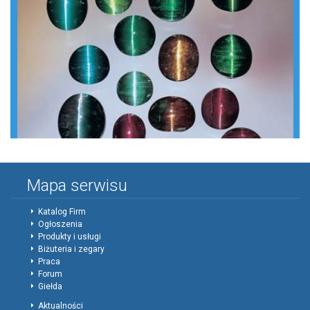
Mapa serwisu
Katalog Firm
Ogłoszenia
Produkty i usługi
Biżuteria i zegary
Praca
Forum
Giełda
Aktualności