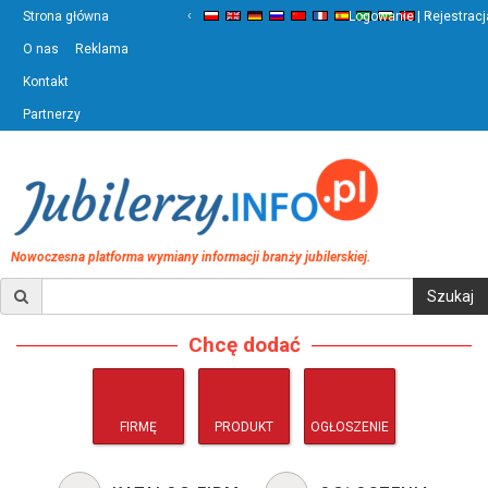
‹
›
Strona główna
Logowanie | Rejestracj
O nas
Reklama
Kontakt
Partnerzy
Nowoczesna platforma wymiany informacji branży jubilerskiej.
Chcę dodać
FIRMĘ
PRODUKT
OGŁOSZENIE