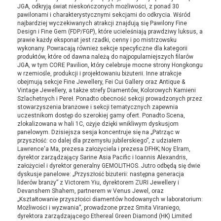
JGA, odkryją świat nieskończonych możliwości, z ponad 30
pawilonami i charakterystycznymi sekcjami do odkrycia. Wśród
najbardziej wyczekiwanych atrakcji znajdują się Pawilony Fine
Design i Fine Gem (FDP/FGP), które ucieleśniają prawdziwy luksus, a
prawie każdy eksponat jest rzadki, cenny i po mistrzowsku
wykonany. Powracają również sekcje specyficzne dla kategorii
produktów, które od dawna należą do najpopularniejszych filarów
JGA, w tym CORE Pavilion, który celebruje mocne strony Hongkongu
w rzemiośle, produkcji i projektowaniu biżuterii. Inne atrakcje
obejmują sekcje Fine Jewellery, Fei Cui Gallery oraz Antique &
Vintage Jewellery, a także strefy Diamentów, Kolorowych Kamieni
Szlachetnych i Pereł. Ponadto obecność sekcji prowadzonych przez
stowarzyszenia branżowe i sekcji tematycznych zapewnia
uczestnikom dostęp do szerokiej gamy ofert. Ponadto Scena,
zlokalizowana w hali 1C, ożyje dzięki wnikliwym dyskusjom
panelowym. Dzisiejsza sesja koncentruje się na „Patrząc w
przyszłość: co dalej dla przemysłu jubilerskiego”, z udziałem
Lawrence'a Ma, prezesa założyciela i prezesa DFHK; Noy Elram,
dyrektor zarządzający Sarine Asia Pacific i Ioannis Alexandris,
założyciel i dyrektor generalny GEMOLITHOS. Jutro odbędą się dwie
dyskusje panelowe: „Przyszłość biżuterii: następna generacja
liderów branży” z Victorem Yiu, dyrektorem ZURI Jewellery i
Devanshem Shahem, partnerem w Venus Jewel, oraz
„Kształtowanie przyszłości diamentów hodowanych w laboratorium:
Możliwości i wyzwania”, prowadzone przez Smita Viraniego,
dyrektora zarządzającego Ethereal Green Diamond (HK) Limited