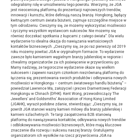
odegraliśmy rolę w umożliwieniu tego powrotu. Wierzymy, że JGA
jest nieocenioną platformą do prezentacji najnowszych trendów,
innowacji i kunsztu, które definiują naszą branżę. Hongkong, będący
kwitnącym centrum świata biżuterii, zajmuje szczególne miejsce w
tym odrodzeniu. Cieszymy się, że możemy wykorzystać możliwości
i życzymy wszystkim wystawcom sukcesów. Nie możemy się
również doczekać spotkania z kupcami z całego świata”. Dla wielu
wydarzenie to idealna okazja do nawiązania wartościowych
kontaktów biznesowych. „Cieszymy się, że po raz pierwszy od 2019
roku możemy powitać JGA w oryginalnym formacie. To wydarzenie
zawsze było kamieniem węgielnym branży jubilerskiej w regionie i
chwalimy organizatorów za ich poświęcenie w przywróceniu go.
Mamy nadzieję, że tegoroczne wydarzenie okaże się wielkim
sukcesem i zapewni naszym członkom niezrównaną platformę do
łączenia się, prezentowania swoich produktów i odkrywania nowych
możliwości w Hongkongu – centrum światowego handlu biżuterią” –
powiedział Lawrence Ma, założyciel i prezes Diamentowej Federacji
Hongkongu w Chinach (DFHK). Kent Wong, przewodniczący The
Jewellers’ and Goldsmiths’ Association of Hong Kong Limited
(JGAHK), wyraził podobne zdanie, stwierdzając: „Cieszymy się, że
powrót JGA stanowi ważny kamień milowy dla branży jubilerskiej i
kamieni szlachetnych. Te targi zaopatrzenia B2B stanowią
platformę do nawiązywania kontaktów, odkrywania nowych trendów
i odblokowywania możliwości biznesowych, które mają kluczowe
znaczenie dla rozwoju i sukcesu naszej branży. Gratulujemy
organizatorom ich wysiłków na rzecz przywrócenia JGA na