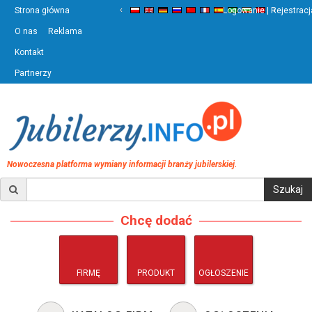
‹
›
Strona główna
Logowanie | Rejestracj
O nas
Reklama
Kontakt
Partnerzy
Nowoczesna platforma wymiany informacji branży jubilerskiej.
Chcę dodać
FIRMĘ
PRODUKT
OGŁOSZENIE