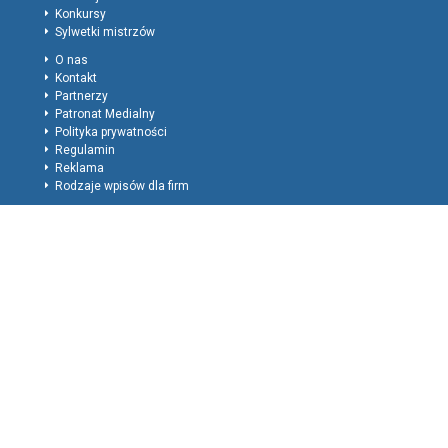
Konkursy
Sylwetki mistrzów
O nas
Kontakt
Partnerzy
Patronat Medialny
Polityka prywatności
Regulamin
Reklama
Rodzaje wpisów dla firm