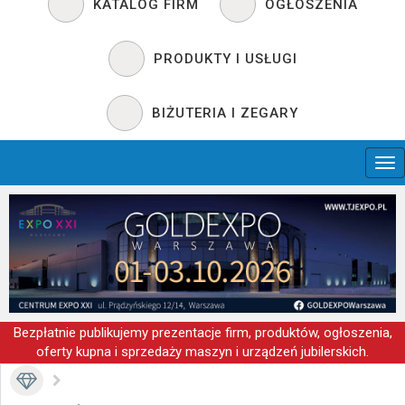
KATALOG FIRM
OGŁOSZENIA
PRODUKTY I USŁUGI
BIŻUTERIA I ZEGARY
Bezpłatnie publikujemy prezentacje firm, produktów, ogłoszenia,
oferty kupna i sprzedaży maszyn i urządzeń jubilerskich.