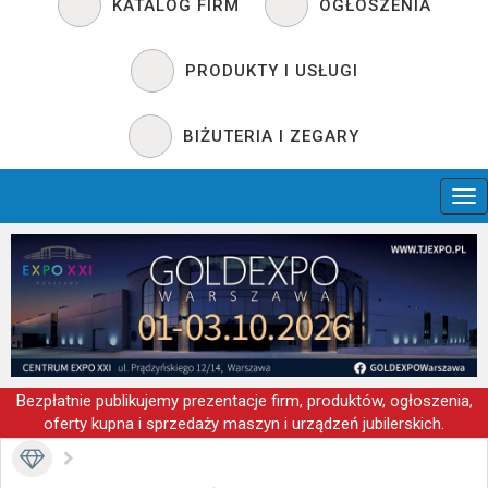
KATALOG FIRM
OGŁOSZENIA
PRODUKTY I USŁUGI
BIŻUTERIA I ZEGARY
Bezpłatnie publikujemy prezentacje firm, produktów, ogłoszenia,
oferty kupna i sprzedaży maszyn i urządzeń jubilerskich.