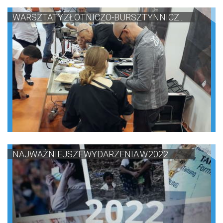
WARSZTATY ZŁOTNICZO-BURSZTYNNICZ...
NAJWAŻNIEJSZE WYDARZENIA W 2022 ...