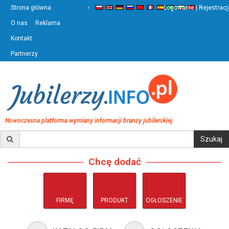
‹
›
Strona główna
Logowanie | Rejestracj
O nas
Reklama
Kontakt
Partnerzy
Nowoczesna platforma wymiany informacji branży jubilerskiej.
Chcę dodać
FIRMĘ
PRODUKT
OGŁOSZENIE