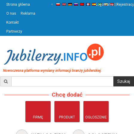
‹
›
Strona główna
Logowanie | Rejestracj
O nas
Reklama
Kontakt
Partnerzy
Nowoczesna platforma wymiany informacji branży jubilerskiej.
Chcę dodać
FIRMĘ
PRODUKT
OGŁOSZENIE