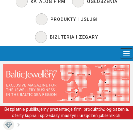
KATALOG FIRM
OGŁOSZENIA
PRODUKTY I USŁUGI
BIŻUTERIA I ZEGARY
Bezpłatnie publikujemy prezentacje firm, produktów, ogłoszenia,
oferty kupna i sprzedaży maszyn i urządzeń jubilerskich.