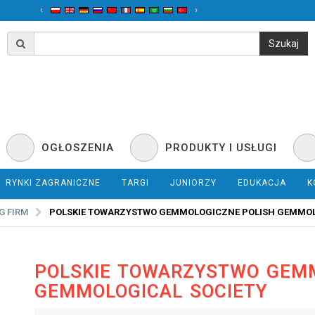
‹
›
OGŁOSZENIA
PRODUKTY I USŁUGI
RYNKI ZAGRANICZNE
TARGI
JUNIORZY
EDUKACJA
K
G FIRM
POLSKIE TOWARZYSTWO GEMMOLOGICZNE POLISH GEMMOL
POLSKIE TOWARZYSTWO GEM
GEMMOLOGICAL SOCIETY