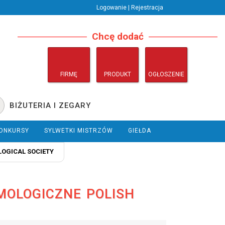
Logowanie | Rejestracja
Chcę dodać
FIRMĘ
PRODUKT
OGŁOSZENIE
BIŻUTERIA I ZEGARY
ONKURSY
SYLWETKI MISTRZÓW
GIEŁDA
OGICAL SOCIETY
MOLOGICZNE POLISH