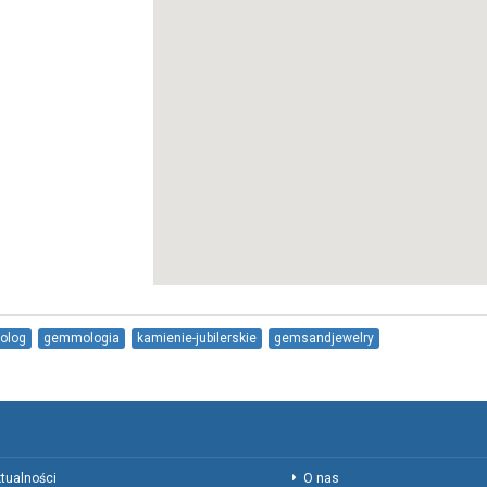
olog
gemmologia
kamienie-jubilerskie
gemsandjewelry
tualności
O nas