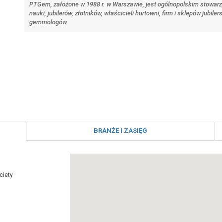
PTGem, założone w 1988 r. w Warszawie, jest ogólnopolskim stow
nauki, jubilerów, złotników, właścicieli hurtowni, firm i sklepów jubil
gemmologów.
BRANŻE I ZASIĘG
ciety