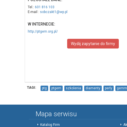
Tel.:
601 816 103
E-mail :
sobczakt1@wp.pl
W INTERNECIE:
http://ptgem.org.pl/
Wyślij zapytanie do firmy
TAGI:
ptg
ptgem
szkolenia
diamenty
perly
gemm
Mapa serwisu
Katalog Firm
Ak