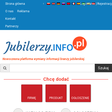
‹
›
Strona główna
Logowanie | Rejestracj
O nas
Reklama
Kontakt
Partnerzy
Nowoczesna platforma wymiany informacji branży jubilerskiej.
Chcę dodać
FIRMĘ
PRODUKT
OGŁOSZENIE