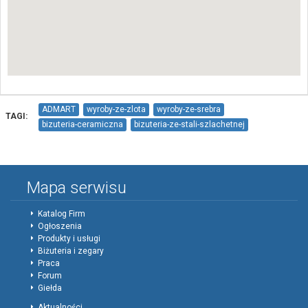
ADMART
wyroby-ze-zlota
wyroby-ze-srebra
TAGI:
bizuteria-ceramiczna
bizuteria-ze-stali-szlachetnej
bizuteria-z-perel-hodowlanych
bizuteria-z-bursztynem-oprawionym-w-srebro
wyroby-z-kamieniami-szlachetnymi
Mapa serwisu
wyroby-z-kamieniami-syntetycznymi
Katalog Firm
Ogłoszenia
Produkty i usługi
Biżuteria i zegary
Praca
Forum
Giełda
Aktualności