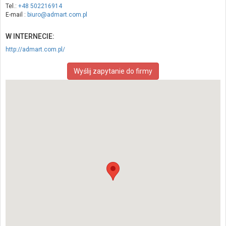
Tel.:
+48 502216914
E-mail :
biuro@admart.com.pl
W INTERNECIE:
http://admart.com.pl/
Wyślij zapytanie do firmy