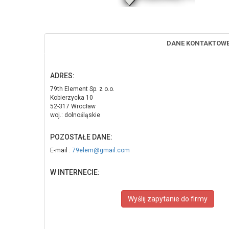
DANE KONTAKTOW
ADRES:
79th Element Sp. z o.o.
Kobierzycka 10
52-317 Wrocław
woj.: dolnośląskie
POZOSTAŁE DANE:
E-mail :
79elem@gmail.com
W INTERNECIE:
Wyślij zapytanie do firmy