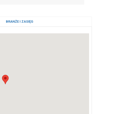
BRANŻE I ZASIĘG