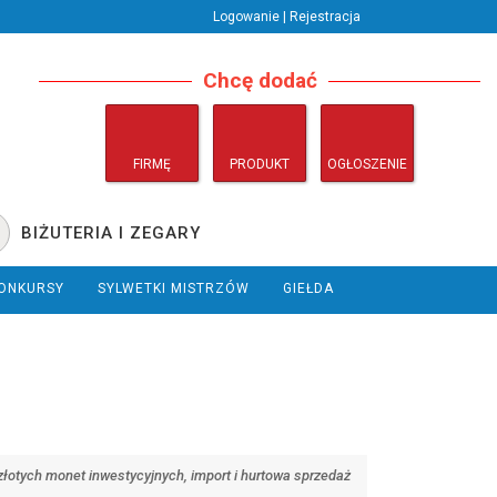
Logowanie | Rejestracja
Chcę dodać
FIRMĘ
PRODUKT
OGŁOSZENIE
BIŻUTERIA I ZEGARY
ONKURSY
SYLWETKI MISTRZÓW
GIEŁDA
złotych monet inwestycyjnych, import i hurtowa sprzedaż
.