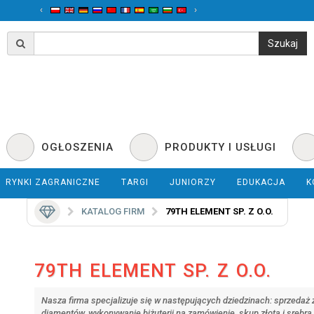
‹
›
OGŁOSZENIA
PRODUKTY I USŁUGI
RYNKI ZAGRANICZNE
TARGI
JUNIORZY
EDUKACJA
K
KATALOG FIRM
79TH ELEMENT SP. Z O.O.
79TH ELEMENT SP. Z O.O.
Nasza firma specjalizuje się w następujących dziedzinach: sprzedaż 
diamentów, wykonywanie biżuterii na zamówienie, skup złota i srebra