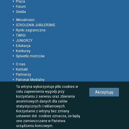
Praca
Forum
Giełda
Aktualności
SZKOLENIA JUBILERSKIE
Rynki zagraniczne
TARGI
JUNIORZY
Edukacja
Konkursy
Sylwetki mistrzów
O nas
Kontakt
Partnerzy
Patronat Medialny
Polityka prywatności
Ta witryna wykorzystuje pliki cookies w
Regulamin
celu zapewnienia wygody przy
Akceptuję
Reklama
korzystaniu z serwisu oraz zbierania
Rodzaje wpisów dla firm
anonimowych danych dla celów
statystycznych i reklamowych.
Korzystanie z witryny bez zmiany
ustawień dot. cookies oznacza, że będą
one zamieszczane w Państwa
urządzeniu końcowym.