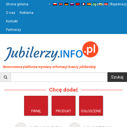
‹
›
Strona główna
Logowanie | Rejestracj
O nas
Reklama
Kontakt
Partnerzy
Nowoczesna platforma wymiany informacji branży jubilerskiej.
Chcę dodać
FIRMĘ
PRODUKT
OGŁOSZENIE