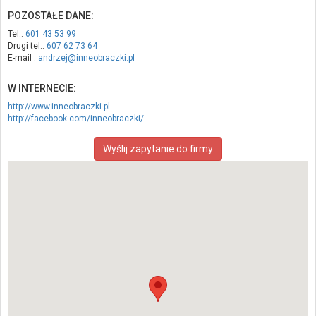
POZOSTAŁE DANE:
Tel.:
601 43 53 99
Drugi tel.:
607 62 73 64
E-mail :
andrzej@inneobraczki.pl
W INTERNECIE:
http://www.inneobraczki.pl
http://facebook.com/inneobraczki/
Wyślij zapytanie do firmy