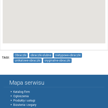
Obraczki
obraczki-slubne
nietypowe-obraczki
TAGI:
unikatowe-obraczki
oryginalne-obraczki
obraczki-z-odciskami-palca
obraczki-dopasowane
zloto
pallad
platyna
tantal
tytan
stal-damascenska
mokume-gane
inne-obraczki
pierscionki-zareczynowe
Mapa serwisu
pierscionek-zareczynowy
bizuteria
autorska-bizuteria
Katalog Firm
Ogłoszenia
Produkty i usługi
Biżuteria i zegary