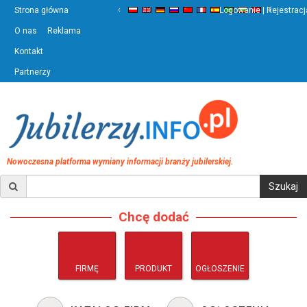
‹
›
Strona główna
Logowanie | Rejestracj
O nas
Reklama
Kontakt
Partnerzy
Nowoczesna platforma wymiany informacji branży jubilerskiej.
Chcę dodać
FIRMĘ
PRODUKT
OGŁOSZENIE