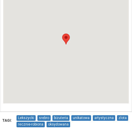
Lekszycki
srebro
bizuteria
unikatowa
artystyczna
zlota
TAGI:
recznie-robiona
oksydowana