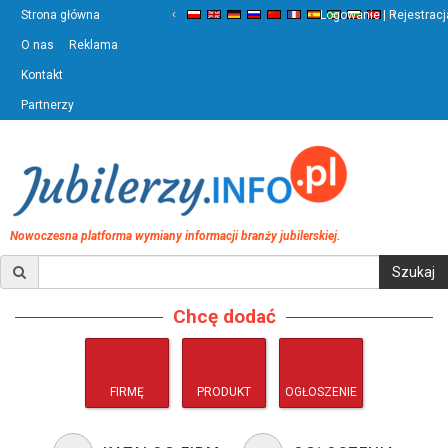
‹
›
Strona główna
Logowanie | Rejestracj
O nas
Reklama
Kontakt
Partnerzy
Nowoczesna platforma wymiany informacji branży jubilerskiej.
Chcę dodać
FIRMĘ
PRODUKT
OGŁOSZENIE