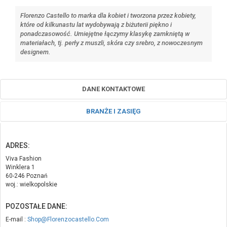
Florenzo Castello to marka dla kobiet i tworzona przez kobiety,
które od kilkunastu lat wydobywają z biżuterii piękno i
ponadczasowość. Umiejętne łączymy klasykę zamkniętą w
materiałach, tj. perły z muszli, skóra czy srebro, z nowoczesnym
designem.
DANE KONTAKTOWE
BRANŻE I ZASIĘG
ADRES:
Viva Fashion
Winklera 1
60-246 Poznań
woj.: wielkopolskie
POZOSTAŁE DANE:
E-mail :
Shop@Florenzocastello.Com