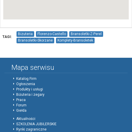
Bizuteria
Florenzo-Castello
Bransoletki-Z-Perel
TAGI:
Bransoletki-Skorzane
Komplety-Bransoletek
Bransoletki-Swarovski
Kolczyki-Wiszace
Kolczyki-Na-Sztyfcie
Klipsy
Naszyjniki-Z-Perel
Komplety-Z-Perel
Naszyjniki-Skorzane
Komplety-Skorzane
Zawieszki-Z-Perla
Mapa serwisu
Zawieszki-Swarovski
Charmsy
Dodatki
Karty-Podarunkowe
Katalog Firm
Ogłoszenia
Produkty i usługi
Biżuteria i zegary
Praca
Forum
Giełda
Aktualności
SZKOLENIA JUBILERSKIE
Rynki zagraniczne