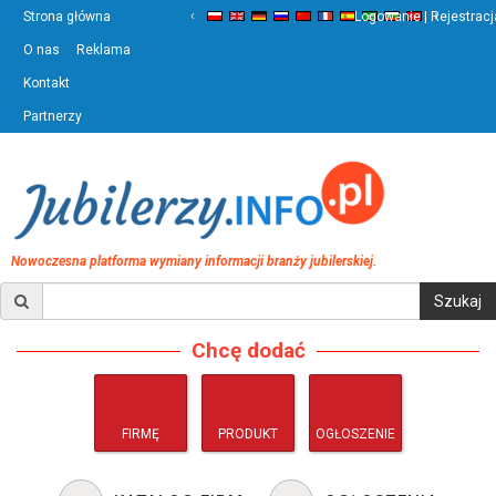
‹
›
Strona główna
Logowanie | Rejestracj
O nas
Reklama
Kontakt
Partnerzy
Nowoczesna platforma wymiany informacji branży jubilerskiej.
Chcę dodać
FIRMĘ
PRODUKT
OGŁOSZENIE