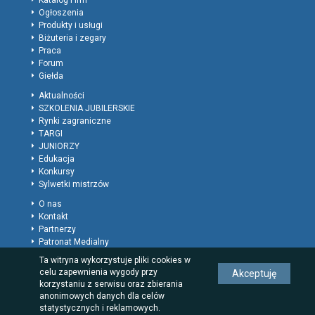
Katalog Firm
Ogłoszenia
Produkty i usługi
Biżuteria i zegary
Praca
Forum
Giełda
Aktualności
SZKOLENIA JUBILERSKIE
Rynki zagraniczne
TARGI
JUNIORZY
Edukacja
Konkursy
Sylwetki mistrzów
O nas
Kontakt
Partnerzy
Patronat Medialny
Polityka prywatności
Ta witryna wykorzystuje pliki cookies w
Regulamin
celu zapewnienia wygody przy
Akceptuję
Reklama
korzystaniu z serwisu oraz zbierania
Rodzaje wpisów dla firm
anonimowych danych dla celów
statystycznych i reklamowych.