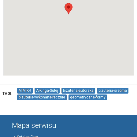
MIMIKR
A-Kinga-Sulej
bizuteria-autorska
bizuteria-srebrna
TAGI:
bizuteria-wykonana-recznie
geometryczne-formy
formy-inspirowane-przyroda
Mapa serwisu