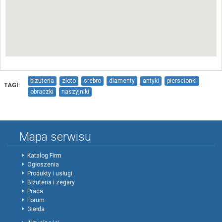
bizuteria
zloto
srebro
diamenty
antyki
pierscionki
TAGI:
obraczki
naszyjniki
Mapa serwisu
Katalog Firm
Ogłoszenia
Produkty i usługi
Biżuteria i zegary
Praca
Forum
Giełda