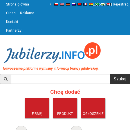
‹
›
Strona główna
Logowanie | Rejestracj
O nas
Reklama
Kontakt
Partnerzy
Nowoczesna platforma wymiany informacji branży jubilerskiej.
Chcę dodać
FIRMĘ
PRODUKT
OGŁOSZENIE