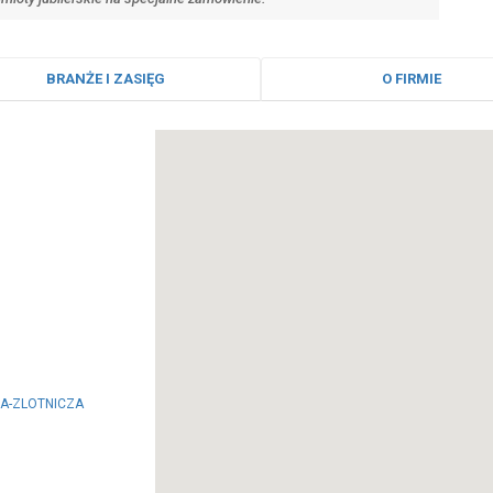
BRANŻE I ZASIĘG
O FIRMIE
NIA-ZLOTNICZA