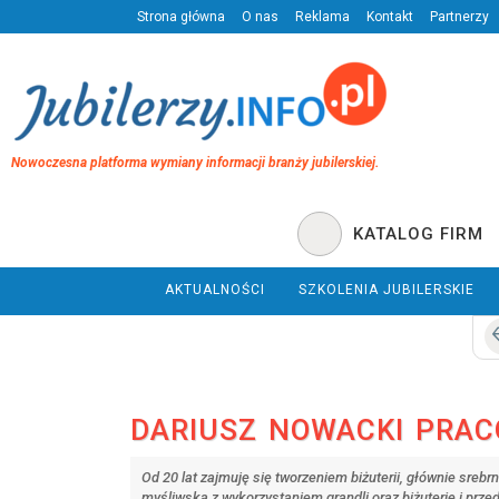
Strona główna
O nas
Reklama
Kontakt
Partnerzy
Nowoczesna platforma wymiany informacji branży jubilerskiej.
KATALOG FIRM
AKTUALNOŚCI
SZKOLENIA JUBILERSKIE
DARIUSZ NOWACKI PRAC
Od 20 lat zajmuję się tworzeniem biżuterii, głównie sreb
myśliwską z wykorzystaniem grandli oraz biżuterię i prze