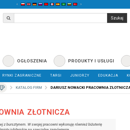
‹
›
OGŁOSZENIA
PRODUKTY I USŁUGI
RYNKI ZAGRANICZNE
TARGI
JUNIORZY
EDUKACJA
K
KATALOG FIRM
DARIUSZ NOWACKI PRACOWNIA ZŁOTNICZ
OWNIA ZŁOTNICZA
rnej z bursztynem. W swojej pracowni wykonuję również biżuterię
dmioty jubilerskie na specjalne zamówienie.