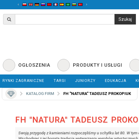
‹
›
OGŁOSZENIA
PRODUKTY I USŁUGI
RYNKI ZAGRANICZNE
TARGI
JUNIORZY
EDUKACJA
K
KATALOG FIRM
FH "NATURA" TADEUSZ PROKOPIUK
FH "NATURA" TADEUSZ PROKO
Swoją przygodę z kamieniami rozpoczęliśmy u schyłku lat 80. W tym 
Wschodniej z jej bogatą tradycją wytwarzania wyrobów artystycznych