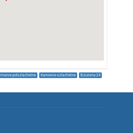
mienie-polszlachetne
Kamienie-szlachetne
Bizuteria-24