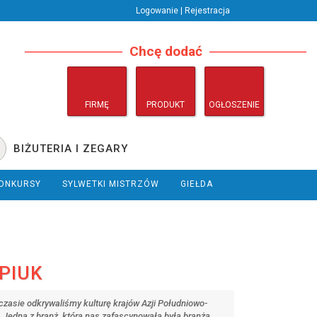
Logowanie | Rejestracja
Chcę dodać
FIRMĘ
PRODUKT
OGŁOSZENIE
BIŻUTERIA I ZEGARY
ONKURSY
SYLWETKI MISTRZÓW
GIEŁDA
PIUK
czasie odkrywaliśmy kulturę krajów Azji Południowo-
. Jedną z branż, która nas zafascynowała była branża