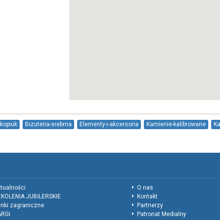
kopiuk
Bizuteria-srebrna
Elementy-i-akcersoria
Kamienie-kalibrowane
Ka
tualności
O nas
KOLENIA JUBILERSKIE
Kontakt
nki zagraniczne
Partnerzy
ARGI
Patronat Medialny