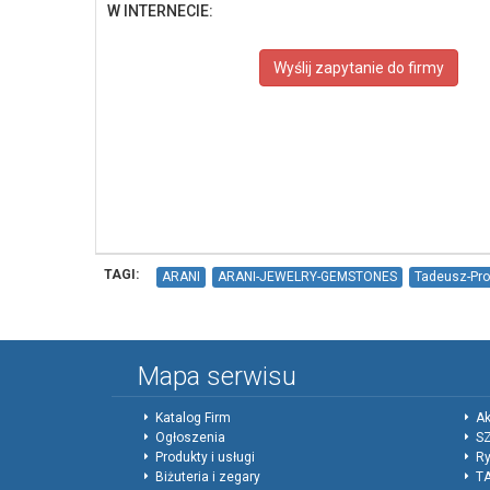
W INTERNECIE:
Wyślij zapytanie do firmy
TAGI:
ARANI
ARANI-JEWELRY-GEMSTONES
Tadeusz-Pro
Mapa serwisu
Katalog Firm
Ak
Ogłoszenia
SZ
Produkty i usługi
Ry
Biżuteria i zegary
T