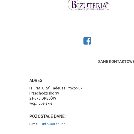
DANE KONTAKTOW
ADRES:
FH "NATURA" Tadeusz Prokopiuk
Przechodzisko 39
21-570 DRELÓW
woj.: lubelskie
POZOSTAŁE DANE:
E-mail :
info@arani.cc