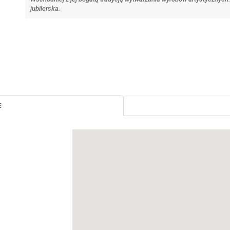
jubilerska.
E