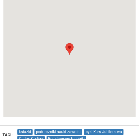
ksiazki
podreczniki-nauki-zawodu
cykl-Kurs-Jubilerstwa
TAGI:
Carles-Codina
Podstawowe-techniki