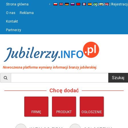
‹
›
Strona główna
Logowanie | Rejestracj
O nas
Reklama
Kontakt
Partnerzy
Nowoczesna platforma wymiany informacji branży jubilerskiej.
Chcę dodać
FIRMĘ
PRODUKT
OGŁOSZENIE