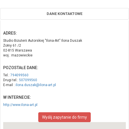
DANE KONTAKTOWE
ADRES:
Studio Biżuterii Autorskiej "Ilona-Art" Ilona Duszak
Żołny 61 /2
02-815 Warszawa
woj.: mazowieckie
POZOSTAŁE DANE:
Tel.:
794099560
Drugi tel.:
507099560
E-mail :
ilona.duszak@ilona-art.pl
W INTERNECIE:
http://www.ilona-art.pl
Wyślij zapytanie do firmy