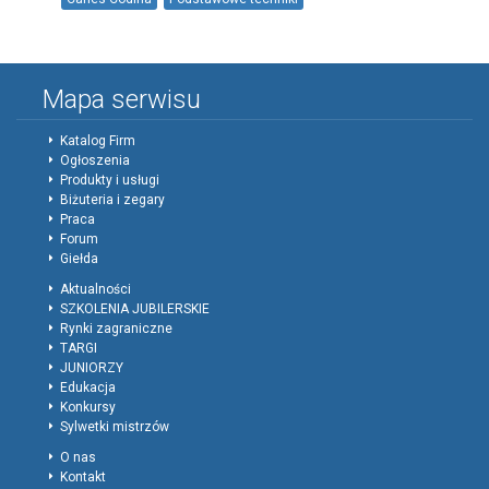
Kolor-faktura-i-wykonczenie
Techniki-zdobienia-metalu
studio-Ilona-art
projektowanie-bizuterii-srebrnej
Mapa serwisu
Katalog Firm
Ogłoszenia
Produkty i usługi
Biżuteria i zegary
Praca
Forum
Giełda
Aktualności
SZKOLENIA JUBILERSKIE
Rynki zagraniczne
TARGI
JUNIORZY
Edukacja
Konkursy
Sylwetki mistrzów
O nas
Kontakt