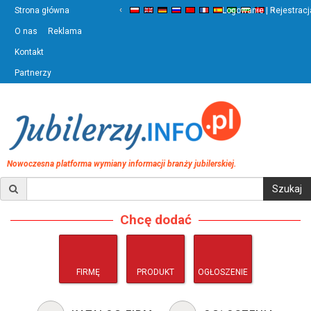
‹
›
Strona główna
Logowanie | Rejestracj
O nas
Reklama
Kontakt
Partnerzy
Nowoczesna platforma wymiany informacji branży jubilerskiej.
Chcę dodać
FIRMĘ
PRODUKT
OGŁOSZENIE