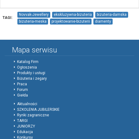
Novvak-Jewellery
ekskluzywna-bizuteria
bizuteria-damska
TAGI:
bizuteria-meska
projektowanie-bizuterii
diamenty
bizuteria-z-diamentami
Mapa serwisu
Katalog Firm
Ogłoszenia
Produkty i usługi
Biżuteria i zegary
Praca
Forum
Giełda
Aktualności
SZKOLENIA JUBILERSKIE
Rynki zagraniczne
TARGI
JUNIORZY
Edukacja
Konkursy