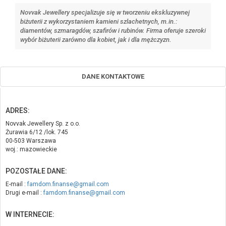
Novvak Jewellery specjalizuje się w tworzeniu ekskluzywnej
biżuterii z wykorzystaniem kamieni szlachetnych, m.in.:
diamentów, szmaragdów, szafirów i rubinów. Firma oferuje szeroki
wybór biżuterii zarówno dla kobiet, jak i dla mężczyzn.
DANE KONTAKTOWE
ADRES:
Novvak Jewellery Sp. z o.o.
Żurawia 6/12 /lok. 745
00-503 Warszawa
woj.: mazowieckie
POZOSTAŁE DANE:
E-mail :
famdom.finanse@gmail.com
Drugi e-mail :
famdom.finanse@gmail.com
W INTERNECIE: