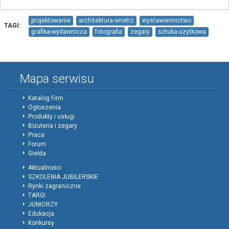
projektowanie
architektura-wnetrz
wystawiennictwo
TAGI:
grafika-wydawnicza
fotografia
zegary
sztuka-uzytkowa
projektowanie-bizuterii
Mapa serwisu
Katalog Firm
Ogłoszenia
Produkty i usługi
Biżuteria i zegary
Praca
Forum
Giełda
Aktualności
SZKOLENIA JUBILERSKIE
Rynki zagraniczne
TARGI
JUNIORZY
Edukacja
Konkursy