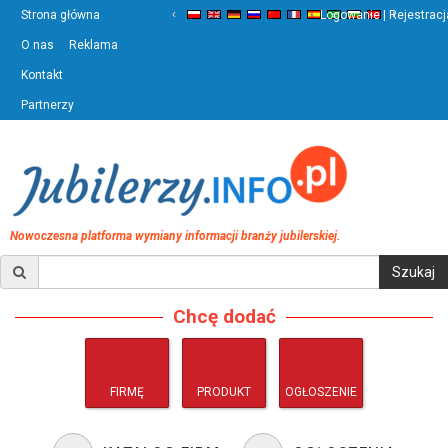
‹
›
Strona główna
Logowanie | Rejestracj
O nas
Reklama
Kontakt
Partnerzy
Nowoczesna platforma wymiany informacji branży jubilerskiej.
Chcę dodać
FIRMĘ
PRODUKT
OGŁOSZENIE