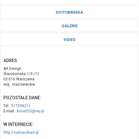
DO POBRANIA
GALERIE
VIDEO
ADRES:
Art Design
Starościńska 1/3 /11
02-516 Warszawa
woj.: mazowieckie
POZOSTAŁE DANE:
Tel.:
517098211
E-mail :
krisart33@wp.pl
W INTERNECIE:
http://sadowskiart.pl