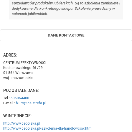
sprzedawców produktów jubilerskich. Są to szkolenia zamknięte i
dedykowane dla konkretnego sklepu. Szkolenia prowadzimy w
salonach jubilerskich.
DANE KONTAKTOWE
ADRES:
CENTRUM EFEKTYWNOŚCI
Kochanowskiego 46 /29
01-864 Warszawa
woj.: mazowieckie
POZOSTAŁE DANE:
Tel.:
506064400
E-mail :
biuro@ce.strefa.pl
W INTERNECIE:
http://www.cepolska.pl
http://www.cepolska.pl/szkolenia-dla-handlowcow.html