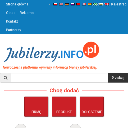
‹
›
Strona główna
Logowanie | Rejestracj
O nas
Reklama
Kontakt
Partnerzy
Nowoczesna platforma wymiany informacji branży jubilerskiej.
Chcę dodać
FIRMĘ
PRODUKT
OGŁOSZENIE