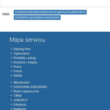
szkolenia-dla-sprzedawcow-w-salonach-jubilerskich
TAGI:
szkolenia-sprzedawcow-bizuterii
Mapa serwisu
Katalog Firm
Ogłoszenia
Produkty i usługi
Biżuteria i zegary
Praca
Forum
Giełda
Aktualności
SZKOLENIA JUBILERSKIE
Rynki zagraniczne
TARGI
JUNIORZY
Edukacja
Konkursy