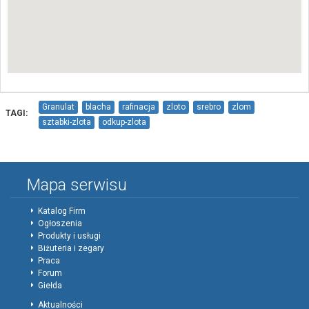
Granulat
blacha
rafinacja
zloto
srebro
zlom
TAGI:
sztabki-zlota
odkup-zlota
Mapa serwisu
Katalog Firm
Ogłoszenia
Produkty i usługi
Biżuteria i zegary
Praca
Forum
Giełda
Aktualności