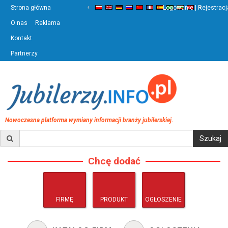
‹
›
Strona główna
Logowanie | Rejestracj
O nas
Reklama
Kontakt
Partnerzy
Nowoczesna platforma wymiany informacji branży jubilerskiej.
Chcę dodać
FIRMĘ
PRODUKT
OGŁOSZENIE