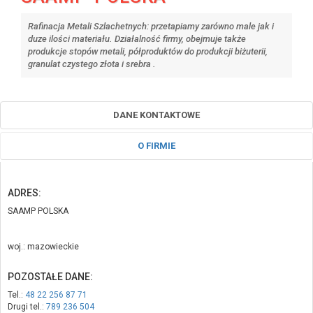
Rafinacja Metali Szlachetnych: przetapiamy zarówno male jak i
duze ilości materiału. Działalność firmy, obejmuje także
produkcje stopów metali, półproduktów do produkcji biżuterii,
granulat czystego złota i srebra .
DANE KONTAKTOWE
O FIRMIE
ADRES:
SAAMP POLSKA
woj.: mazowieckie
POZOSTAŁE DANE:
Tel.:
48 22 256 87 71
Drugi tel.:
789 236 504