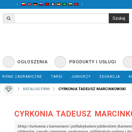
‹
›
OGŁOSZENIA
PRODUKTY I USŁUGI
RYNKI ZAGRANICZNE
TARGI
JUNIORZY
EDUKACJA
K
KATALOG FIRM
CYRKONIA TADEUSZ MARCINKOWSKI
CYRKONIA TADEUSZ MARCINK
Sklep i hurtownia z kamieniami i półfabrykatami jubilerskimi (kamieni
jubilerskie, sznurki, rzemienie, opakowania, półfabrykaty srebrne i zł