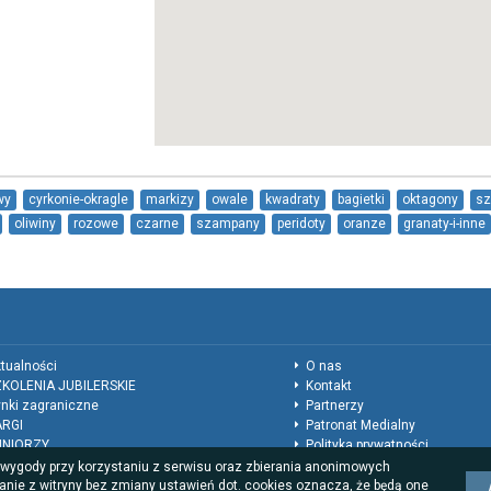
wy
cyrkonie-okragle
markizy
owale
kwadraty
bagietki
oktagony
sz
oliwiny
rozowe
czarne
szampany
peridoty
oranze
granaty-i-inne
cesoria-do-bransoletek-i-wiele-innych-produktow
a-takze-opakowania-do-bizuter
tualności
O nas
KOLENIA JUBILERSKIE
Kontakt
nki zagraniczne
Partnerzy
ARGI
Patronat Medialny
UNIORZY
Polityka prywatności
ukacja
Regulamin
a wygody przy korzystaniu z serwisu oraz zbierania anonimowych
nkursy
Reklama
anie z witryny bez zmiany ustawień dot. cookies oznacza, że będą one