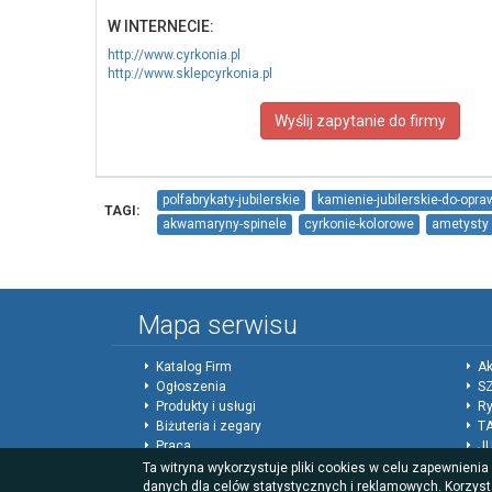
W INTERNECIE:
http://www.cyrkonia.pl
http://www.sklepcyrkonia.pl
Wyślij zapytanie do firmy
polfabrykaty-jubilerskie
kamienie-jubilerskie-do-opra
TAGI:
akwamaryny-spinele
cyrkonie-kolorowe
ametysty
rzemienie-jubilerskie
druty-jubilerskie
silikon
ak
Mapa serwisu
Katalog Firm
Ak
Ogłoszenia
SZ
Produkty i usługi
Ry
Biżuteria i zegary
T
Praca
J
Forum
Ed
Ta witryna wykorzystuje pliki cookies w celu zapewnieni
Giełda
Ko
danych dla celów statystycznych i reklamowych. Korzyst