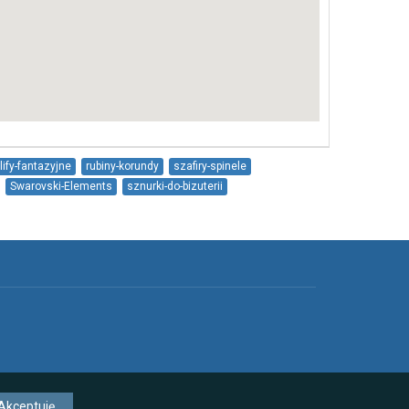
lify-fantazyjne
rubiny-korundy
szafiry-spinele
Swarovski-Elements
sznurki-do-bizuterii
ii
dodatki-stopowe
ligury
Akceptuję