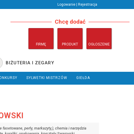
Logowanie | Rejestracja
Chcę dodać
FIRMĘ
PRODUKT
OGŁOSZENIE
BIŻUTERIA I ZEGARY
ONKURSY
SYLWETKI MISTRZÓW
GIEŁDA
OWSKI
e fasetowane, perły, markazyty,), chemia i narzędzia
ote, koraliki, opakowania, kryształy Swarovski.