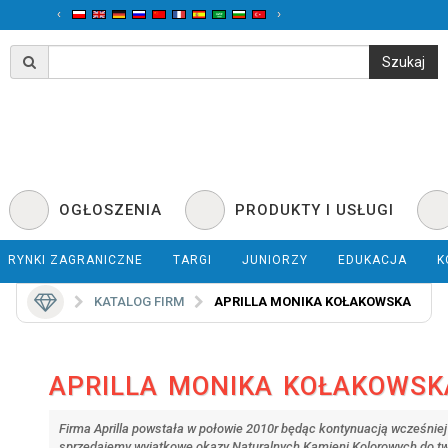
‹
›
OGŁOSZENIA
PRODUKTY I USŁUGI
RYNKI ZAGRANICZNE
TARGI
JUNIORZY
EDUKACJA
K
KATALOG FIRM
APRILLA MONIKA KOŁAKOWSKA
APRILLA MONIKA KOŁAKOWSK
Firma Aprilla powstała w połowie 2010r będąc kontynuacją wcześniej
sprzedajemy wyjątkowe okazy Naturalnych Kamieni Kolorowych do tworz