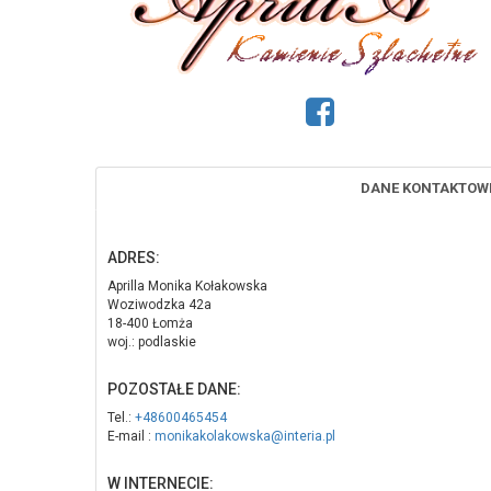
DANE KONTAKTOW
ADRES:
Aprilla Monika Kołakowska
Woziwodzka 42a
18-400 Łomża
woj.: podlaskie
POZOSTAŁE DANE:
Tel.:
+48600465454
E-mail :
monikakolakowska@interia.pl
W INTERNECIE: