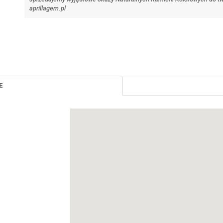
aprillagem.pl
E