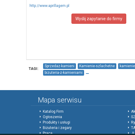
http://www.aprillagem.pl
Wyślij zapytanie do firmy
Sprzedaz-kamieni
Kamienie-szlachetne
kamienie
TAGI:
bizuteria-z-kamieniami
Mapa serwisu
Katalog Firm
Ak
Ogłoszenia
SZ
Produkty i usługi
Ry
Biżuteria i zegary
T
Praca
J