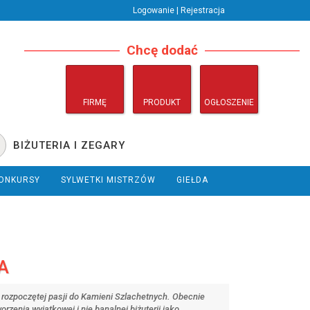
Logowanie | Rejestracja
Chcę dodać
FIRMĘ
PRODUKT
OGŁOSZENIE
BIŻUTERIA I ZEGARY
ONKURSY
SYLWETKI MISTRZÓW
GIEŁDA
A
 rozpoczętej pasji do Kamieni Szlachetnych. Obecnie
enia wyjątkowej i nie banalnej biżuterii jako