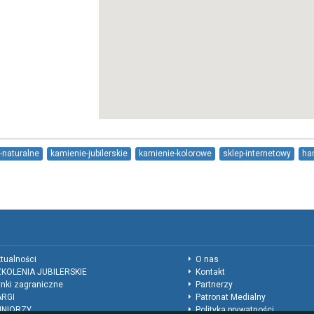
-naturalne
kamienie-jubilerskie
kamienie-kolorowe
sklep-internetowy
ha
tualności
O nas
KOLENIA JUBILERSKIE
Kontakt
nki zagraniczne
Partnerzy
ARGI
Patronat Medialny
UNIORZY
Polityka prywatności