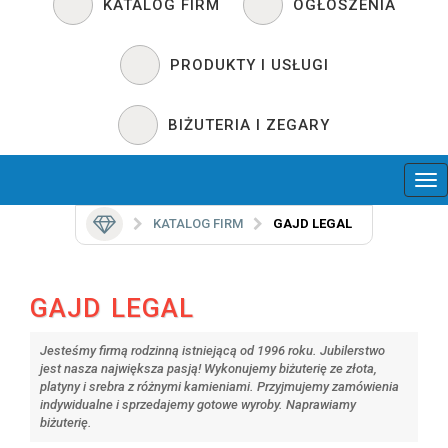
KATALOG FIRM
OGŁOSZENIA
PRODUKTY I USŁUGI
BIŻUTERIA I ZEGARY
KATALOG FIRM
GAJD LEGAL
GAJD LEGAL
Jesteśmy firmą rodzinną istniejącą od 1996 roku. Jubilerstwo
jest nasza największa pasją! Wykonujemy biżuterię ze złota,
platyny i srebra z różnymi kamieniami. Przyjmujemy zamówienia
indywidualne i sprzedajemy gotowe wyroby. Naprawiamy
biżuterię.