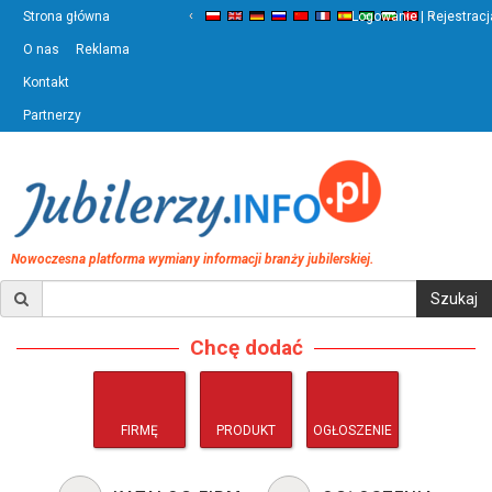
‹
›
Strona główna
Logowanie | Rejestracj
O nas
Reklama
Kontakt
Partnerzy
Nowoczesna platforma wymiany informacji branży jubilerskiej.
Chcę dodać
FIRMĘ
PRODUKT
OGŁOSZENIE