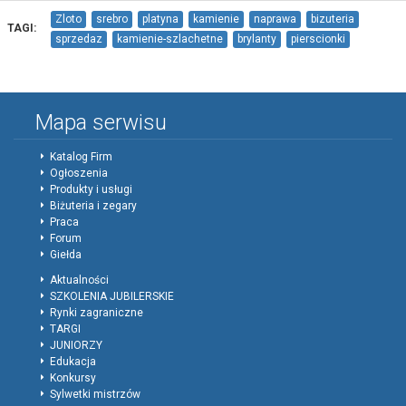
Zloto
srebro
platyna
kamienie
naprawa
bizuteria
TAGI:
sprzedaz
kamienie-szlachetne
brylanty
pierscionki
bransoletki
wisiorki
zawieszki
naszyjniki
Mapa serwisu
Katalog Firm
Ogłoszenia
Produkty i usługi
Biżuteria i zegary
Praca
Forum
Giełda
Aktualności
SZKOLENIA JUBILERSKIE
Rynki zagraniczne
TARGI
JUNIORZY
Edukacja
Konkursy
Sylwetki mistrzów