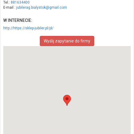
Tel.:
881634400
E-mail :
jubilerag.bialystok@gmail.com
W INTERNECIE:
http://https://sklep-jubiler.pl/pl/
Wyślij zapytanie do firmy