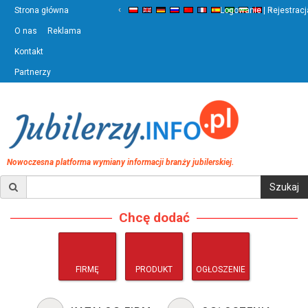
‹
›
Strona główna
Logowanie | Rejestracj
O nas
Reklama
Kontakt
Partnerzy
Nowoczesna platforma wymiany informacji branży jubilerskiej.
Chcę dodać
FIRMĘ
PRODUKT
OGŁOSZENIE