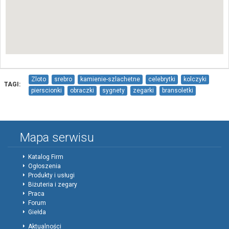
Zloto
srebro
kamienie-szlachetne
celebrytki
kolczyki
TAGI:
pierscionki
obraczki
sygnety
zegarki
bransoletki
zawieszki
naszyjniki
lancuszki
krzyzyki
medaliki
upominki
prezenty
perly
szmaragdy
brylanty
szafiry
onyks
malachit
koral
dewocjonalia
slub
zareczyny
Mapa serwisu
dodatki
Jubiler-AG
Andrzej-Gruszecki
Katalog Firm
Ogłoszenia
Produkty i usługi
Biżuteria i zegary
Praca
Forum
Giełda
Aktualności