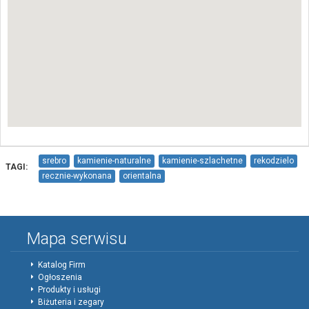
srebro
kamienie-naturalne
kamienie-szlachetne
rekodzielo
TAGI:
recznie-wykonana
orientalna
Mapa serwisu
Katalog Firm
Ogłoszenia
Produkty i usługi
Biżuteria i zegary