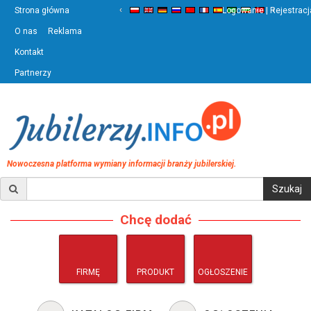
‹
›
Strona główna
Logowanie | Rejestracj
O nas
Reklama
Kontakt
Partnerzy
Nowoczesna platforma wymiany informacji branży jubilerskiej.
Chcę dodać
FIRMĘ
PRODUKT
OGŁOSZENIE