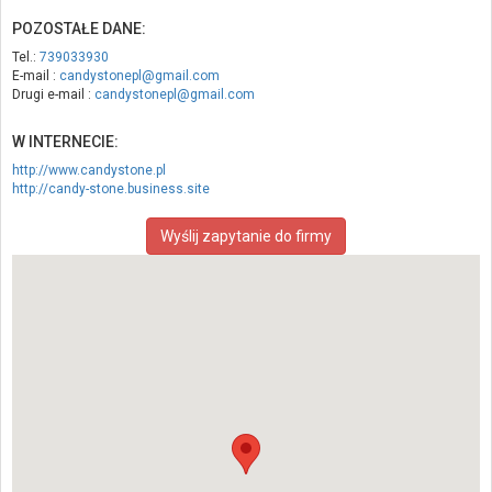
POZOSTAŁE DANE:
Tel.:
739033930
E-mail :
candystonepl@gmail.com
Drugi e-mail :
candystonepl@gmail.com
W INTERNECIE:
http://www.candystone.pl
http://candy-stone.business.site
Wyślij zapytanie do firmy