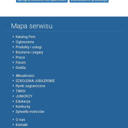
zarzadzanie-magazynami
zarzadzanie-sprzedaza
sklep-internetowy
sprzedaz-on-line
sprzedaz-internetowa
TenITa
Mapa serwisu
Katalog Firm
Ogłoszenia
Produkty i usługi
Biżuteria i zegary
Praca
Forum
Giełda
Aktualności
SZKOLENIA JUBILERSKIE
Rynki zagraniczne
TARGI
JUNIORZY
Edukacja
Konkursy
Sylwetki mistrzów
O nas
Kontakt