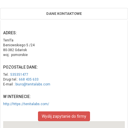
DANE KONTAKTOWE
ADRES:
TenITa
Beniowskiego 5 /24
80-382 Gdańsk
woj.: pomorskie
POZOSTAŁE DANE:
Tel.:
535351477
Drugi tel.:
668 435 633
E-mail :
biuro@tenitalabs.com
W INTERNECIE:
http://https://tenitalabs.com/
Wyślij zapytanie do firmy