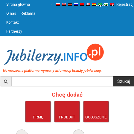
‹
›
Strona główna
Logowanie | Rejestracj
O nas
Reklama
Kontakt
Partnerzy
Nowoczesna platforma wymiany informacji branży jubilerskiej.
Chcę dodać
FIRMĘ
PRODUKT
OGŁOSZENIE