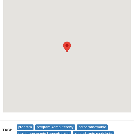
program
program-komputerowy
oprogramowanie
TAGI:
oprogramowanie-komputerowe
zarzadzanie-produkcja