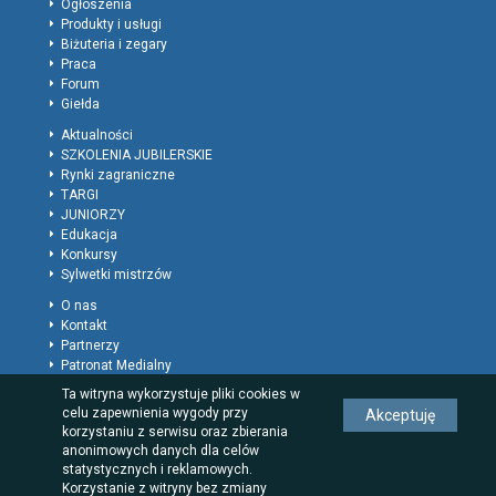
Ogłoszenia
Produkty i usługi
Biżuteria i zegary
Praca
Forum
Giełda
Aktualności
SZKOLENIA JUBILERSKIE
Rynki zagraniczne
TARGI
JUNIORZY
Edukacja
Konkursy
Sylwetki mistrzów
O nas
Kontakt
Partnerzy
Patronat Medialny
Polityka prywatności
Ta witryna wykorzystuje pliki cookies w
Regulamin
celu zapewnienia wygody przy
Akceptuję
Reklama
korzystaniu z serwisu oraz zbierania
Rodzaje wpisów dla firm
anonimowych danych dla celów
statystycznych i reklamowych.
Korzystanie z witryny bez zmiany