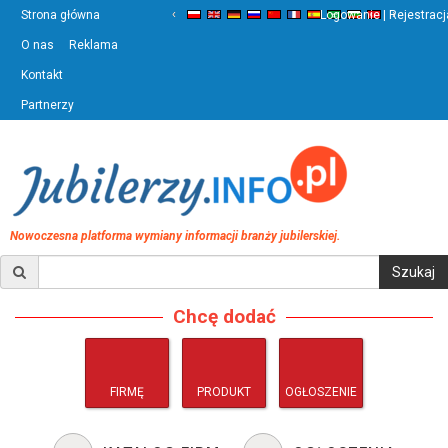
‹
›
Strona główna
Logowanie | Rejestracj
O nas
Reklama
Kontakt
Partnerzy
Nowoczesna platforma wymiany informacji branży jubilerskiej.
Chcę dodać
FIRMĘ
PRODUKT
OGŁOSZENIE