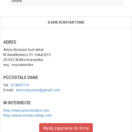
online.
DANE KONTAKTOWE
ADRES:
Artizo Biżuterii hurt-detal
M.Swiatkiewicz 51 /lokal B15
05-552 Wólka Kosowska
woj.: mazowieckie
POZOSTAŁE DANE:
Tel.:
574847710
E-mail :
artizo.bizuterii@gmail.com
W INTERNECIE:
http://www.artizosrebra.com
http://www.mimoto-sklep.com
Wyślij zapytanie do firmy