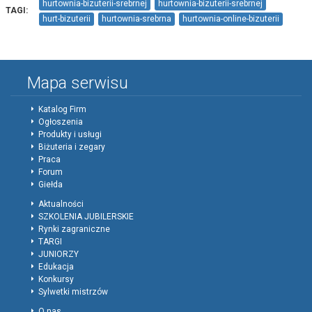
hurtownia-bizuterii-srebrnej
hurtownia-bizuterii-srebrnej
TAGI:
hurt-bizuterii
hurtownia-srebrna
hurtownia-online-bizuterii
bizuteria-srebrna
Artizo-bizuterii
Mapa serwisu
Katalog Firm
Ogłoszenia
Produkty i usługi
Biżuteria i zegary
Praca
Forum
Giełda
Aktualności
SZKOLENIA JUBILERSKIE
Rynki zagraniczne
TARGI
JUNIORZY
Edukacja
Konkursy
Sylwetki mistrzów
O nas