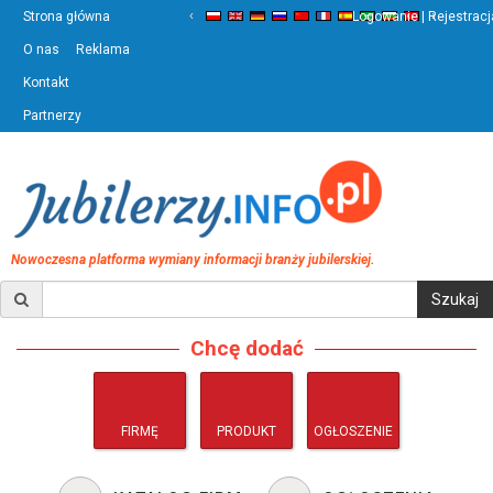
‹
›
Strona główna
Logowanie | Rejestracj
O nas
Reklama
Kontakt
Partnerzy
Nowoczesna platforma wymiany informacji branży jubilerskiej.
Chcę dodać
FIRMĘ
PRODUKT
OGŁOSZENIE