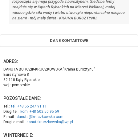
rozpoczęła się moja przygoda z bursztynem. Siedziba firmy
znajduje się w Kątach Rybackich na Mierzei Wiślanej, małej
wiosce gdzie siła wody i wiatru stworzyła niepowtarzalne miejsce
na ziemi - mój mały świat - KRAINA BURSZTYNU.
DANE KONTAKTOWE
ADRES:
DANUTA BURCZIK-KRUCZKOWSKA "Kraina Bursztynu"
Bursztynowa 8
82-110 Kąty Rybackie
woj.: pomorskie
POZOSTAŁE DANE:
Tel.:
tel. +48 55 247 91 11
Drugi tel.:
kom. +48 502 50 95 59
E-mail :
danuta@kruczkowska.com
Drugi e-mail :
danutakruczkowska@wp.pl
W INTERNECIE: