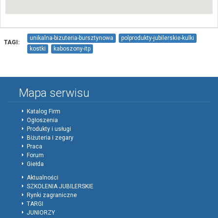
unikalna-bizuteria-bursztynowa
polprodukty-jubilerskie-kulki
TAGI:
kostki
kaboszony-itp
Mapa serwisu
Katalog Firm
Ogłoszenia
Produkty i usługi
Biżuteria i zegary
Praca
Forum
Giełda
Aktualności
SZKOLENIA JUBILERSKIE
Rynki zagraniczne
TARGI
JUNIORZY