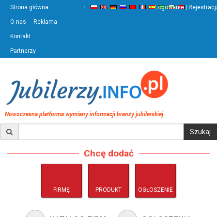
‹
›
Strona główna
Logowanie | Rejestracj
O nas
Reklama
Kontakt
Partnerzy
Nowoczesna platforma wymiany informacji branży jubilerskiej.
Chcę dodać
FIRMĘ
PRODUKT
OGŁOSZENIE