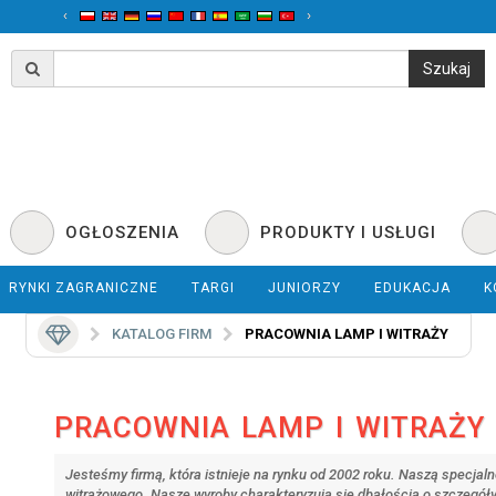
‹
›
OGŁOSZENIA
PRODUKTY I USŁUGI
RYNKI ZAGRANICZNE
TARGI
JUNIORZY
EDUKACJA
K
KATALOG FIRM
PRACOWNIA LAMP I WITRAŻY
PRACOWNIA LAMP I WITRAŻY
Jesteśmy firmą, która istnieje na rynku od 2002 roku. Naszą specjal
witrażowego. Nasze wyroby charakteryzują się dbałością o szczegóły, 