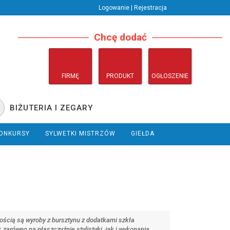
Logowanie | Rejestracja
Chcę dodać
FIRMĘ
PRODUKT
OGŁOSZENIE
BIŻUTERIA I ZEGARY
ONKURSY
SYLWETKI MISTRZÓW
GIEŁDA
nością są wyroby z bursztynu z dodatkami szkła
zarówno na płaszczyźnie stylistyki, jak i wykonania.