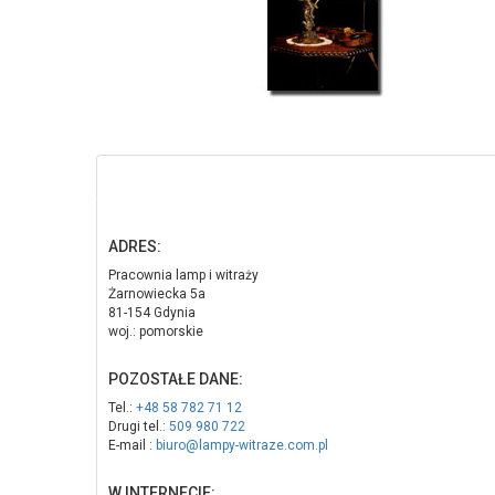
ADRES:
Pracownia lamp i witraży
Żarnowiecka 5a
81-154 Gdynia
woj.: pomorskie
POZOSTAŁE DANE:
Tel.:
+48 58 782 71 12
Drugi tel.:
509 980 722
E-mail :
biuro@lampy-witraze.com.pl
W INTERNECIE: