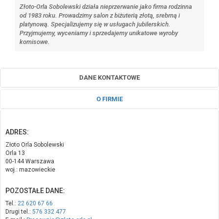
Złoto-Orla Sobolewski działa nieprzerwanie jako firma rodzinna
od 1983 roku. Prowadzimy salon z biżuterią złotą, srebrną i
platynową. Specjalizujemy się w usługach jubilerskich.
Przyjmujemy, wyceniamy i sprzedajemy unikatowe wyroby
komisowe.
DANE KONTAKTOWE
O FIRMIE
ADRES:
Złoto Orla Sobolewski
Orla 13
00-144 Warszawa
woj.: mazowieckie
POZOSTAŁE DANE:
Tel.:
22 620 67 66
Drugi tel.:
576 332 477