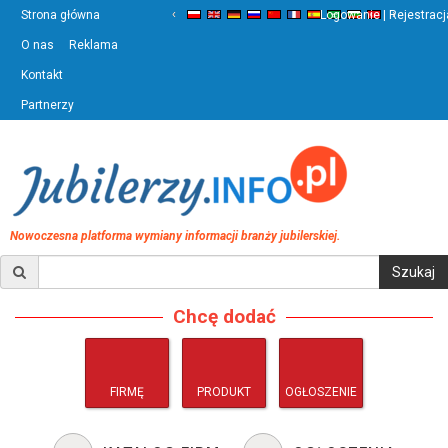
‹
›
Strona główna
Logowanie | Rejestracj
O nas
Reklama
Kontakt
Partnerzy
Nowoczesna platforma wymiany informacji branży jubilerskiej.
Chcę dodać
FIRMĘ
PRODUKT
OGŁOSZENIE