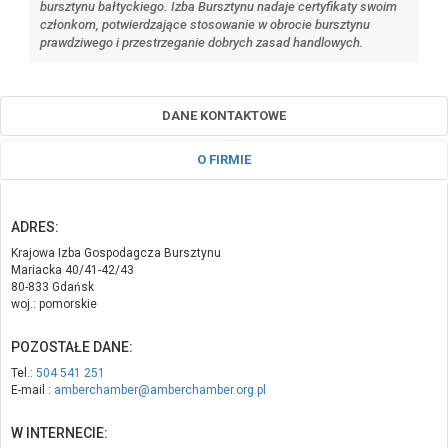
bursztynu bałtyckiego. Izba Bursztynu nadaje certyfikaty swoim
członkom, potwierdzające stosowanie w obrocie bursztynu
prawdziwego i przestrzeganie dobrych zasad handlowych.
DANE KONTAKTOWE
O FIRMIE
ADRES:
Krajowa Izba Gospodagcza Bursztynu
Mariacka 40/41-42/43
80-833 Gdańsk
woj.: pomorskie
POZOSTAŁE DANE:
Tel.:
504 541 251
E-mail :
amberchamber@amberchamber.org.pl
W INTERNECIE: