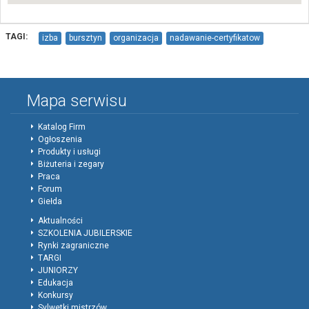
TAGI:
izba
bursztyn
organizacja
nadawanie-certyfikatow
Mapa serwisu
Katalog Firm
Ogłoszenia
Produkty i usługi
Biżuteria i zegary
Praca
Forum
Giełda
Aktualności
SZKOLENIA JUBILERSKIE
Rynki zagraniczne
TARGI
JUNIORZY
Edukacja
Konkursy
Sylwetki mistrzów