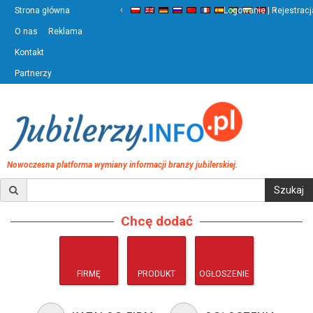
‹
›
Strona główna
Logowanie | Rejestracj
O nas
Reklama
Kontakt
Partnerzy
Nowoczesna platforma wymiany informacji branży jubilerskiej.
Chcę dodać
FIRMĘ
PRODUKT
OGŁOSZENIE