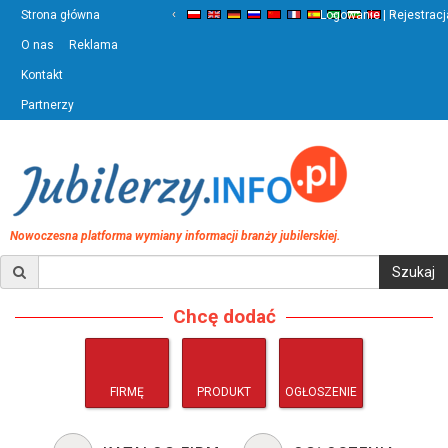
‹
›
Strona główna
Logowanie | Rejestracj
O nas
Reklama
Kontakt
Partnerzy
Nowoczesna platforma wymiany informacji branży jubilerskiej.
Chcę dodać
FIRMĘ
PRODUKT
OGŁOSZENIE