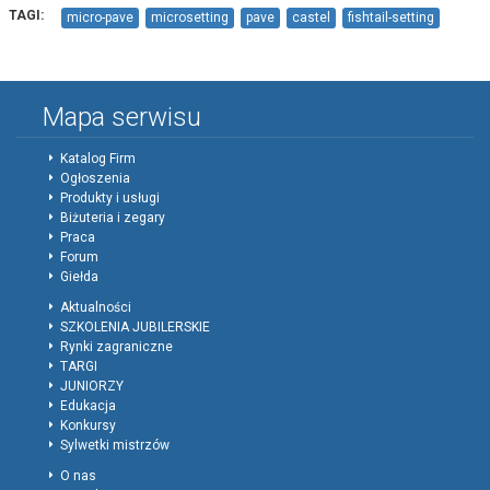
TAGI:
micro-pave
microsetting
pave
castel
fishtail-setting
Mapa serwisu
Katalog Firm
Ogłoszenia
Produkty i usługi
Biżuteria i zegary
Praca
Forum
Giełda
Aktualności
SZKOLENIA JUBILERSKIE
Rynki zagraniczne
TARGI
JUNIORZY
Edukacja
Konkursy
Sylwetki mistrzów
O nas