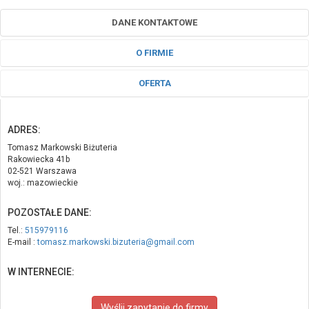
DANE KONTAKTOWE
O FIRMIE
OFERTA
ADRES:
Tomasz Markowski Biżuteria
Rakowiecka 41b
02-521 Warszawa
woj.: mazowieckie
POZOSTAŁE DANE:
Tel.:
515979116
E-mail :
tomasz.markowski.bizuteria@gmail.com
W INTERNECIE:
Wyślij zapytanie do firmy